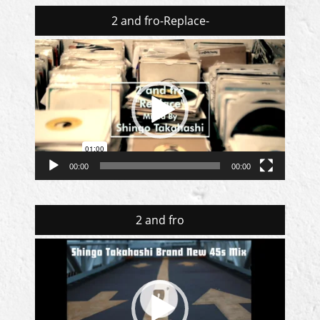
2 and fro-Replace-
動
画
プ
レ
ー
ヤ
ー
00:00
00:00
2 and fro
動
画
プ
レ
ー