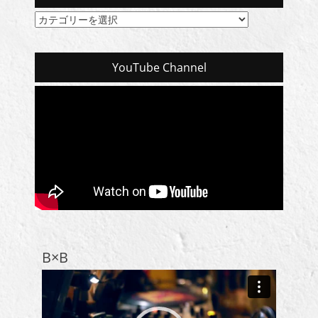
カ
テ
ゴ
リ
YouTube Channel
ー
一
覧
B×B
動
画
プ