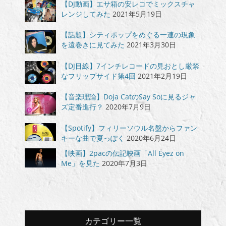
【DJ動画】エサ箱の安レコでミックスチャ
レンジしてみた
2021年5月19日
【話題】シティポップをめぐる一連の現象
を遠巻きに見てみた
2021年3月30日
【DJ目線】7インチレコードの見おとし厳禁
なフリップサイド第4回
2021年2月19日
【音楽理論】Doja CatのSay Soに見るジャ
ズ定番進行？
2020年7月9日
【Spotify】フィリーソウル名盤からファン
キーな曲で夏っぽく
2020年6月24日
【映画】2pacの伝記映画「All Eyez on
Me」を見た
2020年7月3日
カテゴリー一覧