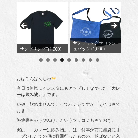
サンプリングサコッシ
MIX CD/2 and fro-
MIX C
ュバッグ (1,000)
00)
Stroll-(1,650)
Repla
おはこんばんちわ
今日は何気にインスタにもアップしてなかった
「カレ
ーは飲み物。」
です。
いや、飲めませんて。ってハナシですが、それはさて
おき。
路地裏ちゃうやんけ。というツッコミもさておき。
実は、「カレーは飲み物。」は、何年か前に池袋にオ
ープンしたての頃に数回行ったものの、並ばないと入