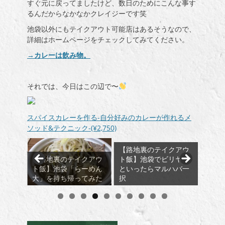
すぐ元に戻ってましたけど、数日のためにこんな事す
るんだからなかなかクレイジーです笑
池袋以外にもテイクアウト可能店はあるそうなので、
詳細はホームページをチェックしてみてください。
→
カレーは飲み物。
それでは、今日はこの辺で〜
スパイスカレーを作る-自分好みのカレーが作れるメ
ソッド&テクニック-(¥2,750)
【路地裏のテイクアウ
【路
クアウ
ト飯】池袋でビリヤニ
【路地裏のテイクアウ
ト飯】
ーめん
といったらマルハバ一
ト飯】池袋カレーは飲
いの
てみた
択
み物。で夜もガッツリ
ー焼