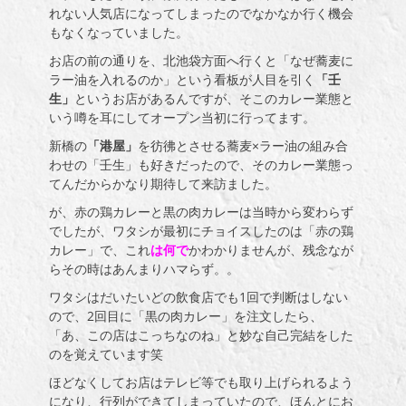
れない人気店になってしまったのでなかなか行く機会
もなくなっていました。
お店の前の通りを、北池袋方面へ行くと「なぜ蕎麦に
ラー油を入れるのか」という看板が人目を引く
「壬
生」
というお店があるんですが、そこのカレー業態と
いう噂を耳にしてオープン当初に行ってます。
新橋の
「港屋」
を彷彿とさせる蕎麦×ラー油の組み合
わせの「壬生」も好きだったので、そのカレー業態っ
てんだからかなり期待して来訪ました。
が、赤の鶏カレーと黒の肉カレーは当時から変わらず
でしたが、ワタシが最初にチョイスしたのは「赤の鶏
カレー」で、これ
は何で
かわかりませんが、残念なが
らその時はあんまりハマらず。。
ワタシはだいたいどの飲食店でも1回で判断はしない
ので、2回目に「黒の肉カレー」を注文したら、
「あ、この店はこっちなのね」と妙な自己完結をした
のを覚えています笑
ほどなくしてお店はテレビ等でも取り上げられるよう
になり、行列ができてしまっていたので、ほんとにお