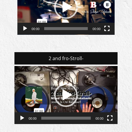
レ
ー
ヤ
ー
00:00
00:00
2 and fro-Stroll-
動
画
プ
レ
ー
ヤ
ー
00:00
00:00