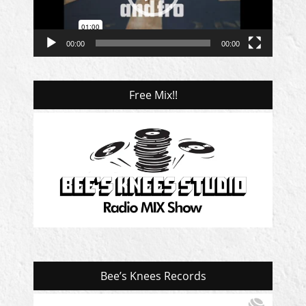
ヤ
ー
00:00
00:00
Free Mix!!
Bee’s Knees Records