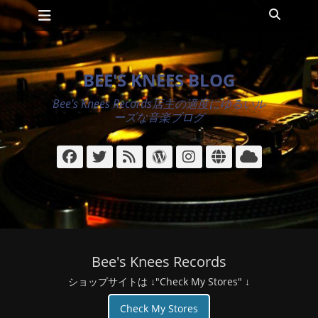
メインメニュー
コ
検
ン
索
テ
ン
ツ
BEE'S KNEES BLOG
へ
ス
Bee's Knees Records店主の適度にゆるいル
キ
ーズな音楽ブログ
ッ
プ
Facebook
Twitter
フ
WordPress
Instagram
サ
ク
ィ
イ
ラ
ー
ト
ウ
ド
ド
Bee's Knees Records
ショップサイトは ↓"Check My Stores" ↓
Check My Stores