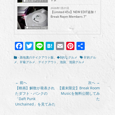
◆新入荷アップ！！
2026年1月21日
【Limited 45s】NEW EDIT追加！
Break Room Members 7″
◆Members Only
Facebook
Twitter
Line
Hatena
Email
Pinterest
共
有
カ
タ
- 路地裏のテイクアウト飯
、
◆B的なグルメ
B'的グル
テ
グ
メ
、
B'級グルメ
、
テイクアウト
、
池袋
、
池袋グルメ
ゴ
リ
ー
投
← 前へ
次へ →
稿
前
次
【映画】解散が発表され
【週末限定】Break Room
の
の
たダフト・パンクの
Musicを無料公開してみ
ナ
投
投
「Daft Punk
た
ビ
稿:
稿:
Unchained」を見てみた
ゲ
ー