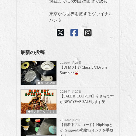
現在までに8カ国28箇所で成功
東京から世界を旅するヴァイナル
ハンター
最新の投稿
2026年1月28日
【DJ MIX】超ClassicなDrum
Samples
◆今日のMIX
2026年1月27日
【SALE & COUPON】今さらです
がNEW YEAR SALEします笑
◆新入荷アップ！！
2026年1月26日
【新着中古レコード】HipHopと
かReggaeの私物12インチを手放
すよ