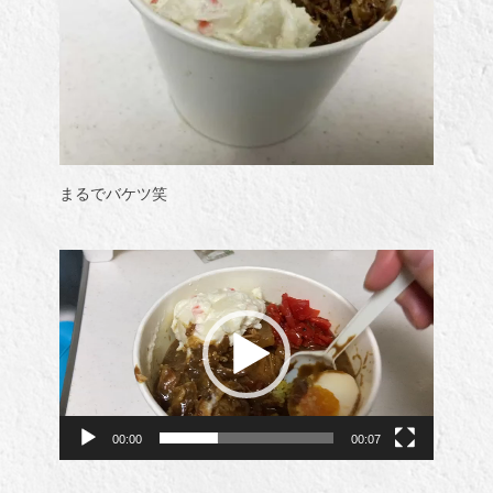
まるでバケツ笑
動
画
プ
レ
ー
ヤ
ー
00:00
00:07