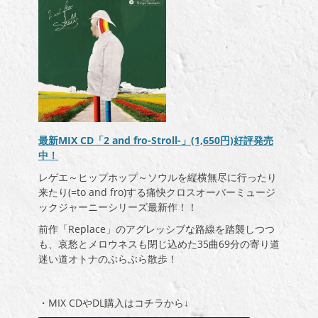
最新MIX CD「2 and fro-Stroll-」(1,650円)好評発売
中！
レゲエ～ヒップホップ～ソウルを縦横無尽に行ったり
来たり(=to and fro)する痛快クロスオーバーミュージ
ックジャーニーシリーズ最新作！！
前作「Replace」のアグレッシブな路線を踏襲しつつ
も、哀愁とメロウネスも閉じ込めた35曲69分の寄り道
迷い道オトナのぶらぶら散歩！
・MIX CDやDL購入はコチラから↓