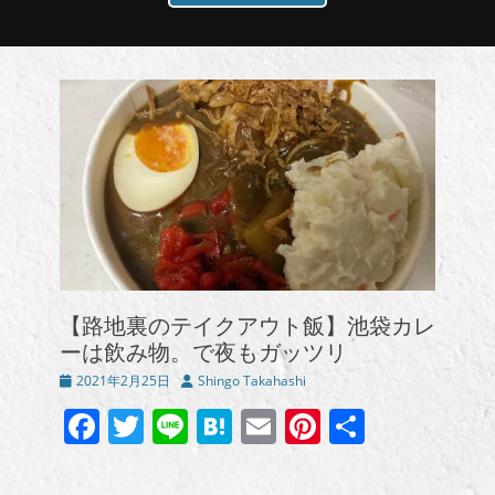
【路地裏のテイクアウト飯】池袋カレ
ーは飲み物。で夜もガッツリ
投
投
2021年2月25日
Shingo Takahashi
稿
稿
Facebook
Twitter
Line
Hatena
Email
Pinterest
共
日
者
有