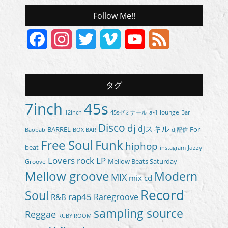
Follow Me!!
Facebook
Instagram
Twitter
Vimeo
YouTube
Feed
Channel
タグ
7inch
45s
a-1 lounge
45sゼミナール
12inch
Bar
Disco
dj
djスキル
BARREL
For
BOX BAR
Baobab
dj配信
Free Soul
Funk
hiphop
beat
Jazzy
instagram
Lovers rock
LP
Groove
Mellow Beats Saturday
Mellow groove
Modern
MIX
mix cd
Record
Soul
rap45
Raregroove
R&B
sampling source
Reggae
RUBY ROOM