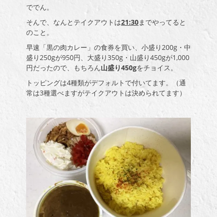
ででん。
そんで、なんとテイクアウトは
21:30
までやってると
のこと。
早速「黒の肉カレー」の食券を買い、小盛り200g・中
盛り250gが950円、大盛り350g・山盛り450gが1,000
円だったので、もちろん
山盛り450g
をチョイス。
トッピングは4種類がデフォルトで付いてます。（通
常は3種選べますがテイクアウトは決められてます）