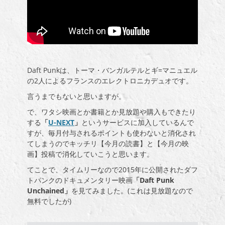
Daft Punkは、トーマ・バンガルテルとギ=マニュエル
の2人によるフランスのエレクトロニカデュオです。
言うまでもないと思いますが。
で、ワタシ映画とか書籍とか見放題や購入もできたり
する
「
U-NEXT
」
というサービスに加入しているんで
すが、毎月付与されるポイントも使わないと消化され
てしまうのでキッチリ【今月の読書】と【今月の映
画】投稿で消化していこうと思います。
てことで、タイムリーなので
2015
年に公開されたダフ
トパンクのドキュメンタリー映画
「
Daft Punk
Unchained
」
を見てみました。(これは見放題なので
無料でしたが)