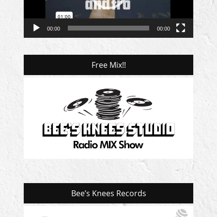
ー
00:00
00:00
Free Mix!!
Bee’s Knees Records