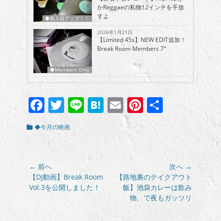
かReggaeの私物12インチを手放
すよ
◆新入荷アップ！！
2026年1月21日
【Limited 45s】NEW EDIT追加！
Break Room Members 7″
◆Members Only
Facebook
Twitter
Line
Hatena
Email
Pinterest
共
有
カ
◆今月の映画
テ
ゴ
リ
ー
投
← 前へ
次へ →
稿
前
次
【DJ動画】Break Room
【路地裏のテイクアウト
の
の
Vol.3を公開しました！
飯】池袋カレーは飲み
ナ
投
投
物。で夜もガッツリ
ビ
稿:
稿:
ゲ