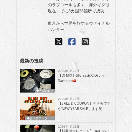
のラブコールも多く、海外ギグは
現在までに8カ国28箇所で成功
東京から世界を旅するヴァイナル
ハンター
最新の投稿
2026年1月28日
【DJ MIX】超ClassicなDrum
Samples
◆今日のMIX
2026年1月27日
【SALE & COUPON】今さらです
がNEW YEAR SALEします笑
◆新入荷アップ！！
2026年1月26日
【新着中古レコード】HipHopと