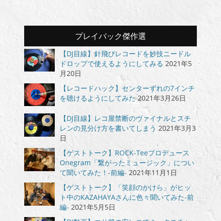
プレイバック傑作選
【DJ目線】針飛びレコードを妙技ニードル
ドロップで使えるようにしてみる
2021年5
月20日
【レコードハック】センターずれの7インチ
を聴けるようにしてみた
2021年3月26日
【DJ目線】レコ屋禁断のヴァイナルとスチ
レンの見分け方を書いてしまう
2021年3月3
日
【ゲストトーク】ROCK-Teeプロデュース
Onegram「繋がったミュージック」につい
て聞いてみた！-前編-
2021年11月1日
【ゲストトーク】「笑顔のかけら」がヒッ
ト中のKAZAHAYAさんに色々聞いてみた-前
編-
2021年5月5日