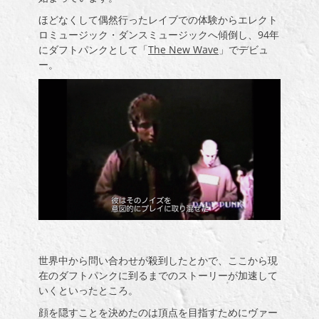
ほどなくして偶然行ったレイブでの体験からエレクト
ロミュージック・ダンスミュージックへ傾倒し、
94
年
にダフトパンクとして「
The New Wave
」
でデビュ
ー。
世界中から問い合わせが殺到したとかで、ここから現
在のダフトパンクに到るまでのストーリーが加速して
いくといったところ。
顔を隠すことを決めたのは頂点を目指すためにヴァー