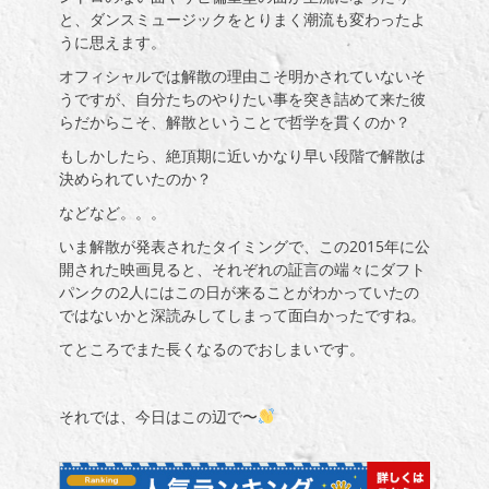
と、ダンスミュージックをとりまく潮流も変わったよ
うに思えます。
オフィシャルでは解散の理由こそ明かされていないそ
うですが、自分たちのやりたい事を突き詰めて来た彼
らだからこそ、解散ということで哲学を貫くのか？
もしかしたら、絶頂期に近いかなり早い段階で解散は
決められていたのか？
などなど。。。
いま解散が発表されたタイミングで、この
2015
年に公
開された映画見ると、それぞれの証言の端々にダフト
パンクの
2
人にはこの日が来ることがわかっていたの
ではないかと深読みしてしまって面白かったですね。
てところでまた長くなるのでおしまいです。
それでは、今日はこの辺で〜