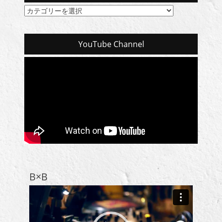
カ
テ
ゴ
リ
YouTube Channel
ー
一
覧
B×B
動
画
プ
レ