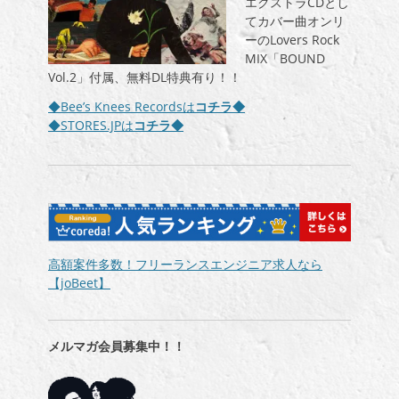
エクストラCDとし
てカバー曲オンリ
ーのLovers Rock
MIX「BOUND
Vol.2」付属、無料DL特典有り！！
◆Bee’s Knees Recordsは
コチラ◆
◆STORES.JPは
コチラ◆
高額案件多数！フリーランスエンジニア求人なら
【joBeet】
メルマガ会員募集中！！