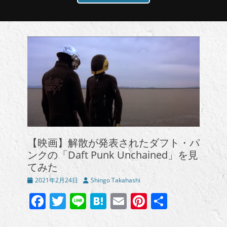
【映画】解散が発表されたダフト・パ
ンクの「Daft Punk Unchained」を見
てみた
投
投
2021年2月24日
Shingo Takahashi
稿
稿
Facebook
Twitter
Line
Hatena
Email
Pinterest
共
日
者
有