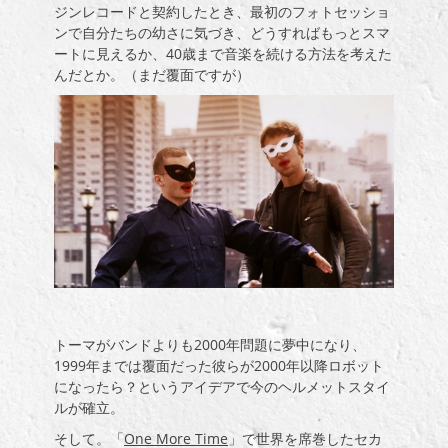
ジンレコードと契約したとき、最初のフォトセッショ
ンで自分たちの幼さに気づき、どうすればもっとスマ
ートに見えるか、
40
歳まで音楽を続ける方法を考えた
んだとか。（まだ覆面ですが）
トーマがバンドよりも2000年問題に夢中になり、
1999
年までは覆面だった彼らが2000年以降ロボット
になったら？というアイデアで今のヘルメットスタイ
ルが確立。
そして。「
One More Time
」で世界を席巻した
セカ