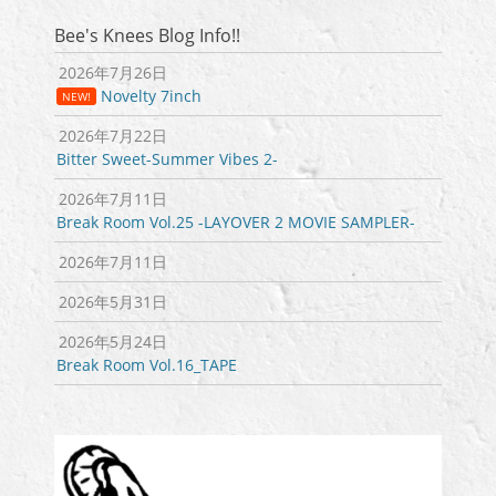
ー
シ
Bee's Knees Blog Info!!
ョ
2026年7月26日
ン
Novelty 7inch
NEW!
2026年7月22日
Bitter Sweet-Summer Vibes 2-
2026年7月11日
Break Room Vol.25 -LAYOVER 2 MOVIE SAMPLER-
2026年7月11日
2026年5月31日
2026年5月24日
Break Room Vol.16_TAPE