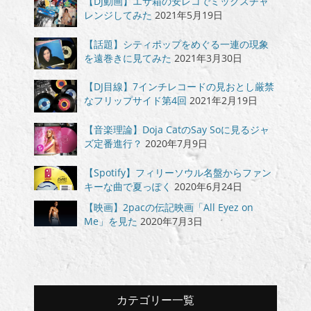
【DJ動画】エサ箱の安レコでミックスチャ
レンジしてみた
2021年5月19日
【話題】シティポップをめぐる一連の現象
を遠巻きに見てみた
2021年3月30日
【DJ目線】7インチレコードの見おとし厳禁
なフリップサイド第4回
2021年2月19日
【音楽理論】Doja CatのSay Soに見るジャ
ズ定番進行？
2020年7月9日
【Spotify】フィリーソウル名盤からファン
キーな曲で夏っぽく
2020年6月24日
【映画】2pacの伝記映画「All Eyez on
Me」を見た
2020年7月3日
カテゴリー一覧