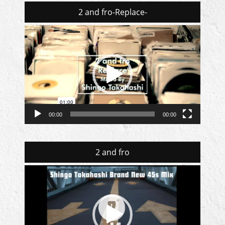
2 and fro-Replace-
動
画
プ
レ
ー
ヤ
ー
00:00
00:00
2 and fro
動
画
プ
レ
ー
ヤ