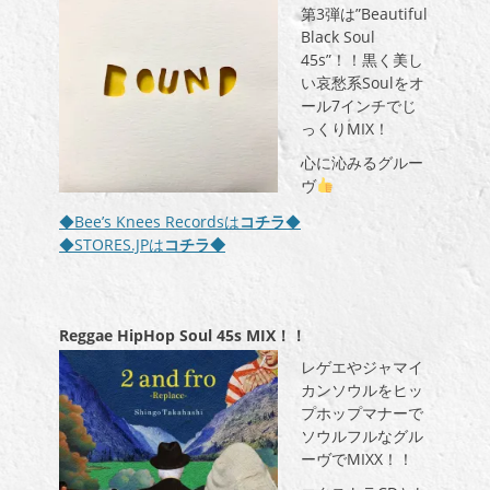
第3弾は”Beautiful
Black Soul
45s”！！黒く美し
い哀愁系Soulをオ
ール7インチでじ
っくりMIX！
心に沁みるグルー
ヴ
◆Bee’s Knees Recordsは
コチラ
◆
◆STORES.JPは
コチラ◆
Reggae HipHop Soul 45s MIX！！
レゲエやジャマイ
カンソウルをヒッ
プホップマナーで
ソウルフルなグル
ーヴでMIXX！！