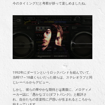
今のタイミングだと考察が捗って楽しめましたね。
1992
年にダーリンというロックバンドを組んでいて、
当時
17
～
18
歳くらいだった彼らは、ステレオラブと同
じレーベルからデビュー。
しかし、彼らの華やかな期待とは裏腹に、メロディメ
ーカー誌に「愚かなゴミ(ダフトパンク)」と酷評さ
れ、自分たちの音楽性に戸惑いが生まれるところから
始まっています。