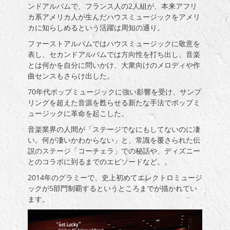
ンドアルバムで、フランス人の
2
人組が、本来アフリ
カ系アメリカ人が生んだハウスミュージックをアメリ
カに知らしめるという活躍は周知の通り。
ファーストアルバムではハウスミュージックに敬意を
表し、セカンドアルバムでは方向性を打ち出し、
音楽
とは何かを自分に問いかけ、
大衆向けのメロディや作
曲センスもさらけ出した。
70
年代ポップミュージックに強い影響を受け、サンプ
リングを超えた音源を甦らせる新たな手法でポップミ
ュージックに革命を起こした。
音楽業界の人間が「ステージでなにもしてないのに凄
い。何が凄いかわからない」と、常識を覆さられた伝
説のステージ「コーチェラ」での秘話や、ディズニー
とのコラボに到るまでのエピソードなど。。
2014
年のグラミーで、史上初めてエレクトロミュージ
ックが
5
部門制覇するというところまでが描かれてい
ます。