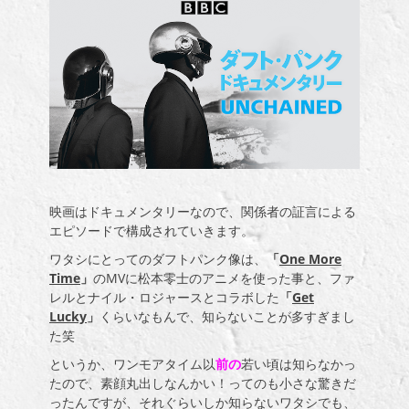
映画はドキュメンタリーなので、関係者の証言による
エピソードで構成されていきます。
ワタシにとってのダフトパンク像は、
「
One More
Time
」
のMVに松本零士のアニメを使った
事
と、ファ
レルとナイル・ロジャースとコラボした
「
Get
Lucky
」
くらいなもんで、知らないことが多すぎまし
た笑
というか、ワンモアタイム以
前の
若い頃は知らなかっ
たので、素顔丸出しなんかい！ってのも小さな驚きだ
ったんですが、それぐらいしか知らないワタシでも、