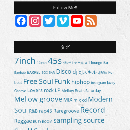
Follow Me!!
Facebook
Instagram
Twitter
Vimeo
YouTube
Feed
Channel
タグ
7inch
45s
a-1 lounge
45sゼミナール
12inch
Bar
Disco
dj
djスキル
BARREL
For
BOX BAR
Baobab
dj配信
Free Soul
Funk
hiphop
beat
Jazzy
instagram
Lovers rock
LP
Groove
Mellow Beats Saturday
Mellow groove
Modern
MIX
mix cd
Record
Soul
rap45
Raregroove
R&B
sampling source
Reggae
RUBY ROOM