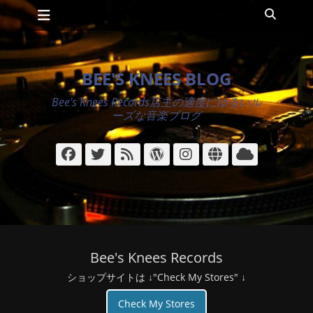
メインメニュー
コ
検
ン
索
テ
ン
ツ
BEE'S KNEES BLOG
へ
ス
Bee's Knees Records店主の適度にゆるいル
キ
ーズな音楽ブログ
ッ
プ
Facebook
Twitter
フ
WordPress
Instagram
サ
ク
ィ
イ
ラ
ー
ト
ウ
ド
ド
Bee's Knees Records
ショップサイトは ↓"Check My Stores" ↓
Check My Stores