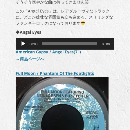
そうそう爽やかな曲は持ってきません笑
この「Angel Eyes」は、レアグルーヴィなトラック
に、どこか雄壮な雰囲気も立ち込める、スリリングな
ファンキーロックになっております
◆
Angel Eyes
音
00:00
00:00
声
American Gypsy / Angel Eyes(7″)
プ
→
商品ページへ
レ
ー
ヤ
Full Moon / Phantom Of The Footlights
ー