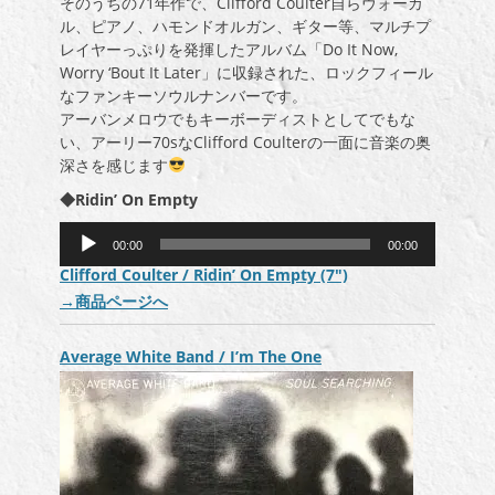
そのうちの71年作で、Clifford Coulter自らヴォーカ
ル、ピアノ、ハモンドオルガン、ギター等、マルチプ
レイヤーっぷりを発揮したアルバム「Do It Now,
Worry ‘Bout It Later」に収録された、ロックフィール
なファンキーソウルナンバーです。
アーバンメロウでもキーボーディストとしてでもな
い、アーリー70sなClifford Coulterの一面に音楽の奥
深さを感じます
◆Ridin’ On Empty
音
00:00
00:00
声
Clifford Coulter / Ridin’ On Empty (7″)
プ
→
商品ページへ
レ
ー
ヤ
Average White Band / I’m The One
ー