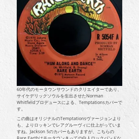
60年代のモータウンサウンドのクリエイターであり、
サイケデリックソウルを生出させたNorman
Whitfieldプロデュースによる、Temptationsカバーで
す。
この曲はオリジナルのTemptationsヴァージョンより
も、よりロッキンでレアグルーヴィに仕上がっていま
すね。Jackson 5のカバーもありますが、こちらの
Rare Earthはモータウンきっての白人ロックバンドな