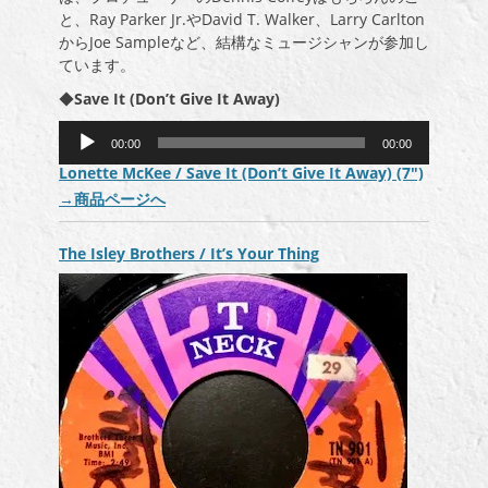
と、Ray Parker Jr.やDavid T. Walker、Larry Carlton
からJoe Sampleなど、結構なミュージシャンが参加し
ています。
◆
Save It (Don’t Give It Away)
音
00:00
00:00
声
Lonette McKee / Save It (Don’t Give It Away) (7″)
プ
→
商品ページへ
レ
ー
ヤ
The Isley Brothers / It’s Your Thing
ー