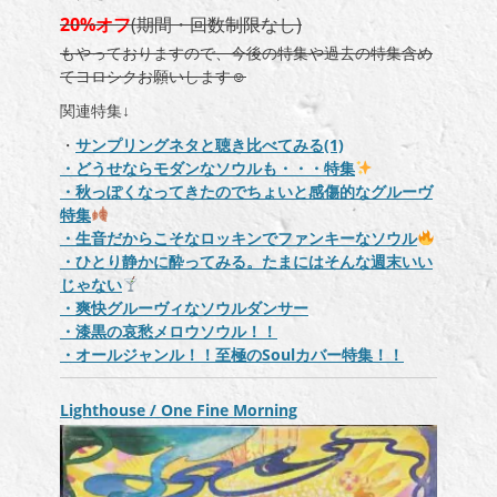
20%オフ
(期間・回数制限なし)
もやっておりますので、今後の特集や過去の特集含め
てヨロシクお願いします☺
関連特集↓
・
サンプリングネタと聴き比べてみる(1)
・どうせならモダンなソウルも・・・特集
・秋っぽくなってきたのでちょいと感傷的なグルーヴ
特集
・生音だからこそなロッキンでファンキーなソウル
・ひとり静かに酔ってみる。たまにはそんな週末いい
じゃない
・爽快グルーヴィなソウルダンサー
・漆黒の哀愁メロウソウル！！
・オールジャンル！！至極のSoulカバー特集！！
Lighthouse / One Fine Morning