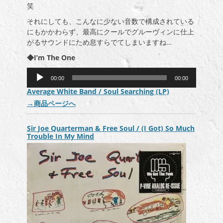
笑
それにしても、こんなに少ない音数で構成されている
にもかかわらず、最高にクールでグルーヴィンに仕上
がるサウンドにため息すらでてしまいますね…
◆I’m The One
音
00:00
00:00
声
Average White Band / Soul Searching (LP)
プ
→
商品ページへ
レ
ー
ヤ
Sir Joe Quarterman & Free Soul / (I Got) So Much
ー
Trouble In My Mind