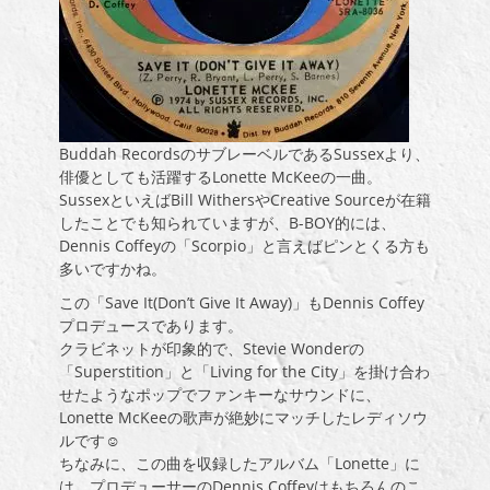
Buddah RecordsのサブレーベルであるSussexより、
俳優としても活躍するLonette McKeeの一曲。
SussexといえばBill WithersやCreative Sourceが在籍
したことでも知られていますが、B-BOY的には、
Dennis Coffeyの「Scorpio」と言えばピンとくる方も
多いですかね。
この「Save It(Don’t Give It Away)」もDennis Coffey
プロデュースであります。
クラビネットが印象的で、Stevie Wonderの
「Superstition」と「Living for the City」を掛け合わ
せたようなポップでファンキーなサウンドに、
Lonette McKeeの歌声が絶妙にマッチしたレディソウ
ルです☺
ちなみに、この曲を収録したアルバム「Lonette」に
は、プロデューサーのDennis Coffeyはもちろんのこ