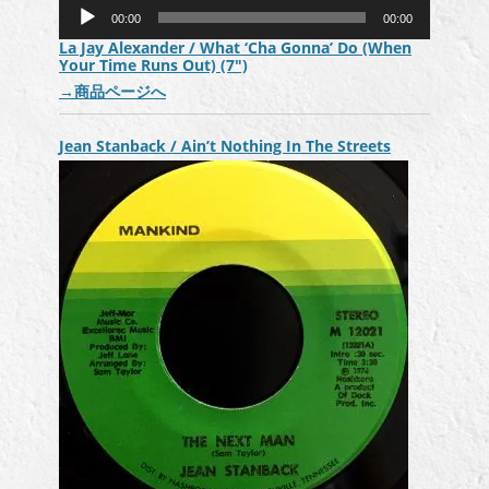
音
00:00
00:00
声
La Jay Alexander / What ‘Cha Gonna’ Do (When
プ
Your Time Runs Out) (7″)
レ
→
商品ページへ
ー
ヤ
ー
Jean Stanback / Ain’t Nothing In The Streets