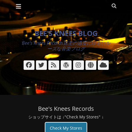
メインメニュー
コ
検
ン
索
テ
ン
ツ
BEE'S KNEES BLOG
へ
ス
Bee's Knees Records店主の適度にゆるいル
キ
ーズな音楽ブログ
ッ
プ
Facebook
Twitter
フ
WordPress
Instagram
サ
ク
ィ
イ
ラ
ー
ト
ウ
ド
ド
Bee's Knees Records
ショップサイトは ↓"Check My Stores" ↓
Check My Stores