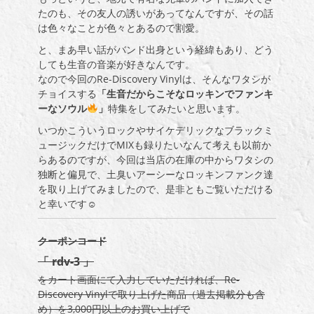
たのも、その友人の誘いがあってなんですが、その話
は色々なことが色々とあるので割愛。
と、まあ早い話がバンド出身という経緯もあり、どう
しても生音の音楽が好きなんです。
なので今回のRe-Discovery Vinylは、そんなワタシが
チョイスする
「生音だからこそなロッキンでファンキ
ーなソウル
」
特集をしてみたいと思います。
いつかこういうロックやサイケデリックなブラックミ
ュージックだけでMIXも録りたいなんて考えも以前か
らあるのですが、今回は当店の在庫の中からワタシの
独断と偏見で、土臭いアーシーなロッキンファンク達
を取り上げてみましたので、是非ともご覧いただける
と幸いです☺
クーポンコード
「 rdv-3 」
をカート画面にて入力していただければ、Re-
Discovery Vinylで取り上げた商品（過去掲載分も含
め）を3,000円以上のお買い上げで