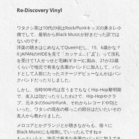
Re-Discovery Vinyl
ワタクシ実は10代の頃はRock/Punkキッズの鼻タレ小
僧でして、最初からBlack Musicが好きだった訳では
ないのです。
洋楽の聴きはじめなんてQueenだし、15、6歳かな？
X JAPANのHIDEを見て「カッケェ… ( ﾟДﾟ)」って洗礼
を受けて1人せっせと宅練(ギター)に励み、21か22歳
くらいで地元で有名な先輩のバンドに加入して、バン
ドとして人前にたったステージデビューなんかはパン
クバンドだったりしました。
しかし、当時90年代は言うまでもなくHip-Hop黎明期
で、友人はDJだったりしたわけで、Hip-Hopやクラ
ブ、元ネタのSoulやFunk、それからレコードやDJと
いった、ワタシの現在の根っこの部分はだいたいその
友人から教わりました。
メロコアとかグランジとか聴きながらも、徐々に
Black Musicにも傾倒していったんですね☺
もっというと、地元で有名な先輩のバンドに加入でき