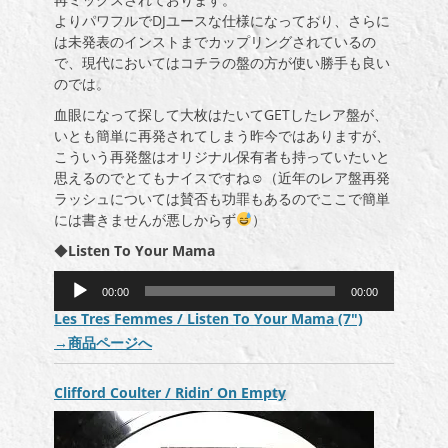
よりパワフルでDJユースな仕様になっており、さらに
は未発表のインストまでカップリングされているの
で、現代においてはコチラの盤の方が使い勝手も良い
のでは。
血眼になって探して大枚はたいてGETしたレア盤が、
いとも簡単に再発されてしまう昨今ではありますが、
こういう再発盤はオリジナル保有者も持っていたいと
思えるのでとてもナイスですね☺（近年のレア盤再発
ラッシュについては賛否も功罪もあるのでここで簡単
には書きませんが悪しからず
）
◆
Listen To Your Mama
音
00:00
00:00
声
Les Tres Femmes / Listen To Your Mama (7″)
プ
→
商品ページへ
レ
ー
ヤ
Clifford Coulter / Ridin’ On Empty
ー