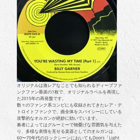
オリジナルは激レアなことでも知られるディープファ
ンクファン垂涎の1枚で、オリジナルラベルを再現し
た2015年の再発盤です。
数々のファンク系コンピにも収録されてきたレア・デ
トロイトファンクで、曲全体をスパイシーにしている
攻撃的なオルガンが絶妙に効いています。
奏者によってはグルーミーで物憂げな雰囲気を与えた
り、多様な表情を見せる楽器としてのオルガンは、
60〜70年代のロックシーンにおいてもDoors「Light