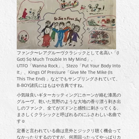
ファンク〜レアグルーヴクラシックとして名高い「(I
Got) So Much Trouble In My Mind」。
UTFO「Wanna Rock」、Stezo「Put Your Body Into
It」、Kings Of Pressure「Give Me The Mike (Is
This The End) 」などでもサンプリングされていて、
B-BOY諸氏にはもはや古典ですね。
小気味良いギターカッティングにホーンが絡む漆黒の
グルーヴ、乾いた荒野のような大地の香り漂う剥き出
しのファンク、全てがズドンと感性に刺さってくる、
まさしくクラシックと呼ばれるのにふさわしい名曲で
す☺
定番と言われている曲は意外とジックリ聴く機会って
なかったりするのですが、何周回ったってやっぱりカ