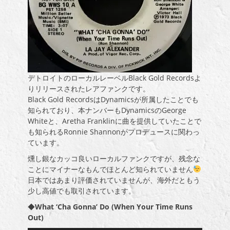
デトロイトのローカルレーベルBlack Gold Recordsよ
りリリースされたレアファンクです。
Black Gold RecordsはDynamicsが所属したことでも
知られており、本ナンバーもDynamicsのGeorge
Whiteと、Aretha Franklinに曲を提供していたことで
も知られるRonnie Shannonがプロデュースに関わっ
ています。
燻し銀なカッコ良いローカルファンクですが、残念な
ことにマイナーなもんでほとんど知られていません
日本ではあまり評価されていませんが、海外だともう
少し高値でも取引されています。
◆
What ‘Cha Gonna’ Do (When Your Time Runs
Out)