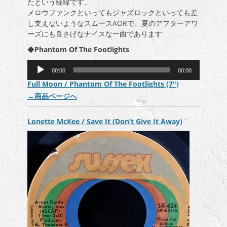
たという経緯です。
メロウファンクといってもジャズロックといっても差
し支えないようなスムースAORで、夏のアフターアワ
ーズにも良さげなナイスな一曲であります
◆
Phantom Of The Footlights
音
00:00
00:00
声
Full Moon / Phantom Of The Footlights (7″)
プ
→
商品ページへ
レ
ー
ヤ
Lonette McKee / Save It (Don’t Give It Away)
ー