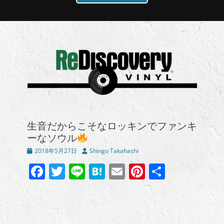
生音だからこそなロッキンでファンキ
ーなソウル
投
投
2018年5月27日
Shingo Takahashi
稿
稿
Facebook
Twitter
Line
Hatena
Email
Pinterest
共
日
者
有