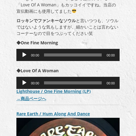
「Love Of A Woman」もカッコイイですね。当店の
宣伝動画にも使用してました
ロッキンでファンキーなソウル
と言いつつも、ソウル
ではないような気もしますが、細かいことは言わない
コーナーなので目をつぶってください笑
◆One Fine Morning
音
00:00
00:00
声
プ
◆Love Of A Woman
レ
ー
音
ヤ
00:00
00:00
声
ー
Lighthouse / One Fine Morning (LP)
プ
→
商品ページへ
レ
ー
ヤ
Rare Earth / Hum Along And Dance
ー