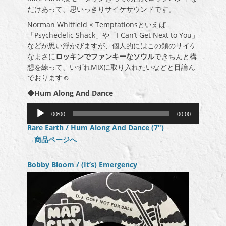
だけあって、思いっきりサイケサウンドです。
Norman Whitfield × Temptationsといえば
「Psychedelic Shack」や「I Can’t Get Next to You」
などが思い浮かびますが、個人的にはこの類のサイケ
なまさに
ロッキンでファンキーなソウル
できちんと構
想を練って、いずれMIXに取り入れたいなどと目論ん
でおります☺
◆Hum Along And Dance
音
00:00
00:00
声
Rare Earth / Hum Along And Dance (7″)
プ
→
商品ページへ
レ
ー
ヤ
Bobby Bloom / (It’s) Emergency
ー