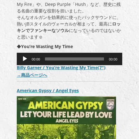
My Fire」や、Deep Purple「Hush」など、歴史に残
る名曲の重要な役割を担いました。
そんなオルガンを効果的に使ったバックサウンドに、
熱いJBスタイルのヴォーカルが相まって、最高に
ロッ
キンでファンキーなソウル
になっているのではないか
と思います☺
◆
You’re Wasting My Time
音
00:00
00:00
声
Billy Garner / You’re Wasting My Time(7″)
プ
→
商品ページへ
レ
ー
ヤ
American Gypsy / Angel Eyes
ー