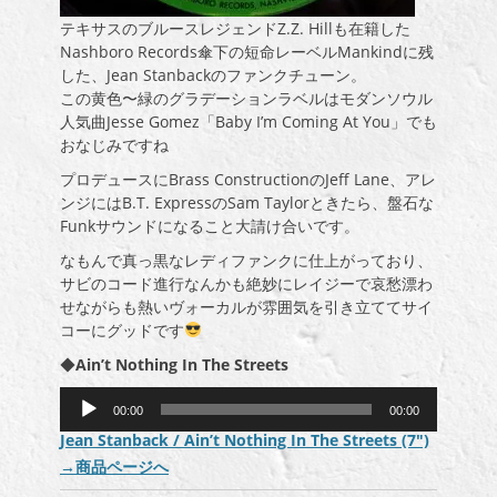
テキサスのブルースレジェンドZ.Z. Hillも在籍した
Nashboro Records傘下の短命レーベルMankindに残
した、Jean Stanbackのファンクチューン。
この黄色〜緑のグラデーションラベルはモダンソウル
人気曲Jesse Gomez「Baby I’m Coming At You」でも
おなじみですね
プロデュースにBrass ConstructionのJeff Lane、アレ
ンジにはB.T. ExpressのSam Taylorときたら、盤石な
Funkサウンドになること大請け合いです。
なもんで真っ黒なレディファンクに仕上がっており、
サビのコード進行なんかも絶妙にレイジーで哀愁漂わ
せながらも熱いヴォーカルが雰囲気を引き立ててサイ
コーにグッドです
◆
Ain’t Nothing In The Streets
音
00:00
00:00
声
Jean Stanback / Ain’t Nothing In The Streets (7″)
プ
→
商品ページへ
レ
ー