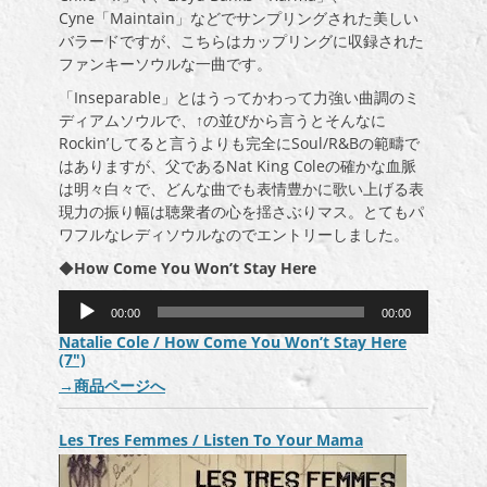
Cyne「Maintain」などでサンプリングされた美しい
バラードですが、こちらはカップリングに収録された
ファンキーソウルな一曲です。
「Inseparable」とはうってかわって力強い曲調のミ
ディアムソウルで、↑の並びから言うとそんなに
Rockin’してると言うよりも完全にSoul/R&Bの範疇で
はありますが、父であるNat King Coleの確かな血脈
は明々白々で、どんな曲でも表情豊かに歌い上げる表
現力の振り幅は聴衆者の心を揺さぶりマス。とてもパ
ワフルなレディソウルなのでエントリーしました。
◆
How Come You Won’t Stay Here
音
00:00
00:00
声
Natalie Cole / How Come You Won’t Stay Here
プ
(7″)
レ
→
商品ページへ
ー
ヤ
ー
Les Tres Femmes / Listen To Your Mama