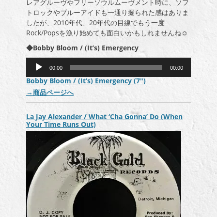
レアグルーヴやフリーソウルムーヴメント時に、ソフ
トロックやブルーアイドも一通り掘られた感はありま
したが、2010年代、20年代の目線でもう一度
Rock/Popsを漁り始めても面白いかもしれませんね☺
◆Bobby Bloom / (It’s) Emergency
音
00:00
00:00
声
Bobby Bloom / (It’s) Emergency (7″)
プ
→
商品ページへ
レ
ー
ヤ
La Jay Alexander / What ‘Cha Gonna’ Do (When
ー
Your Time Runs Out)