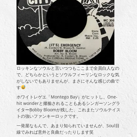
ロッキンなソウルと言いつつもここまで全員白人なの
で、どちらかというとソウルフィーリンなロックな気
がしないでもありませんが、まさにそんな感じの曲で
す
ホワイトレゲエ「Montego Bay」がヒットし、One-
hit wonderと揶揄されることもあるシンガーソングラ
イターBobby Bloomが残した、これまたソウルテイス
トの強いファンキーロックです。
一発屋なもんで、あまり知られていませんが、Soul目
線でみれば意外と良曲だったりします笑