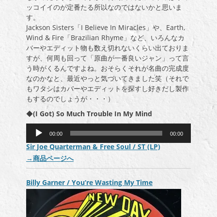
ッコイイのが定番たる所以なのではないかと思いま
す。
Jackson Sisters「I Believe In Miracles」や、Earth,
Wind & Fire「Brazilian Rhyme」など、いろんなカ
バーやエディット物も数え切れないくらい出ておりま
すが、何周も回って「原曲が一番良いジャン」って言
う時がくるんですよね。おそらくそれが名曲の完成度
なのかなと、最近やっと気づいてきました笑（それで
もワタシはカバーやエディットを探すし好きだし製作
もするのでしょうが・・・）
◆
(I Got) So Much Trouble In My Mind
音
00:00
00:00
声
Sir Joe Quarterman & Free Soul / ST (LP)
プ
→
商品ページへ
レ
ー
ヤ
Billy Garner / You’re Wasting My Time
ー