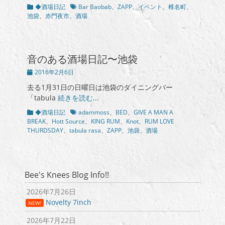
カ
タ
◆酒場日記
Bar Baobab
、
ZAPP
、
イベント
、
椎名町
、
テ
グ
池袋
、
赤門夜市
、
酒場
ゴ
リ
ー
音のある酒場日記〜池袋
投
2016年2月6日
稿
去る1月31日の日曜日は池袋のダイニングバー
日
「tabula
続きを読む…
カ
タ
◆酒場日記
adammoss
、
BED
、
GIVE A MAN A
テ
グ
BREAK
、
Hott Source
、
KING RUM
、
Knot
、
RUM LOVE
ゴ
THURDSDAY
、
tabula rasa
、
ZAPP
、
池袋
、
酒場
リ
ー
Bee's Knees Blog Info!!
2026年7月26日
Novelty 7inch
NEW!
2026年7月22日