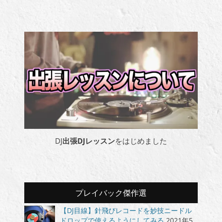
DJ
出張DJレッスン
をはじめました
プレイバック傑作選
【DJ目線】針飛びレコードを妙技ニードル
ドロップで使えるようにしてみる
2021年5