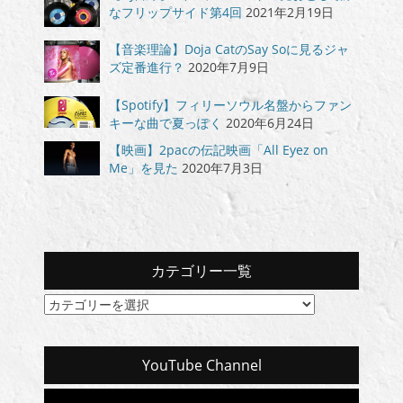
なフリップサイド第4回
2021年2月19日
【音楽理論】Doja CatのSay Soに見るジャ
ズ定番進行？
2020年7月9日
【Spotify】フィリーソウル名盤からファン
キーな曲で夏っぽく
2020年6月24日
【映画】2pacの伝記映画「All Eyez on
Me」を見た
2020年7月3日
カテゴリー一覧
カ
テ
ゴ
リ
YouTube Channel
ー
一