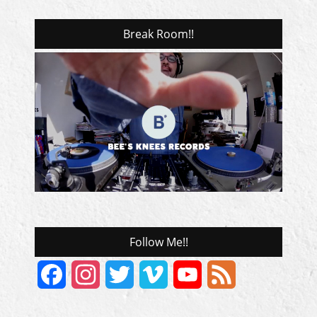
Break Room!!
Follow Me!!
Facebook
Instagram
Twitter
Vimeo
YouTube
Feed
Channel