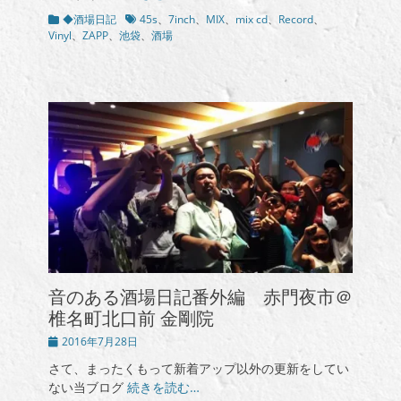
カ
タ
◆酒場日記
45s
、
7inch
、
MIX
、
mix cd
、
Record
、
テ
グ
Vinyl
、
ZAPP
、
池袋
、
酒場
ゴ
リ
ー
音のある酒場日記番外編 赤門夜市＠
椎名町北口前 金剛院
投
2016年7月28日
稿
さて、まったくもって新着アップ以外の更新をしてい
日
ない当ブログ
続きを読む…