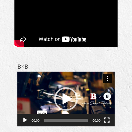
覧
B×B
動
画
プ
レ
ー
ヤ
ー
00:00
00:00