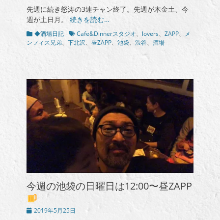
稿
先週に続き怒涛の3連チャン終了。先週が木金土、今
日
週が土日月。
続きを読む…
カ
タ
◆酒場日記
Cafe&Dinnerスタジオ
、
lovers
、
ZAPP
、
メ
テ
グ
ンフィス兄弟
、
下北沢
、
昼ZAPP
、
池袋
、
渋谷
、
酒場
ゴ
リ
ー
今週の池袋の日曜日は12:00〜昼ZAPP
投
2019年5月25日
稿