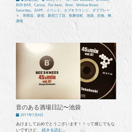
テ
グ
BOX BAR
、
Canna
、
For beat
、
Knot
、
Mellow Beats
ゴ
Saturday
、
ZAPP
、
イベント
、
カブキラウンジ
、
ダブプレー
リ
ト
、
和彗旨
、
新宿
、
新宿三丁目
、
歌舞伎町
、
池袋
、
田無
、
蜂
、
ー
酒場
音のある酒場日記〜池袋
投
2017年1月6日
稿
あけましておめでとうございます！！って感じでもな
日
いですけど、
続きを読む…