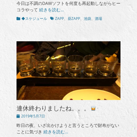
今日は不調のDAWソフトを何度も再起動しながらヒー
日
コラやって
続きを読む…
カ
タ
◆スケジュール
ZAPP
、
昼ZAPP
、
池袋
、
酒場
テ
グ
ゴ
リ
ー
連休終わりましたね。。。
投
2019年5月7日
稿
昨日の夜、いざ出かけようと言うところで財布がない
日
ことに気づき
続きを読む…