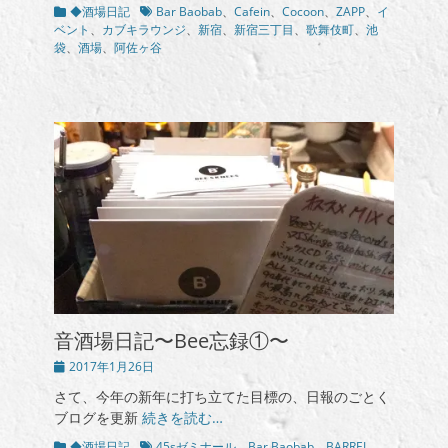
カ
タ
◆酒場日記
Bar Baobab
、
Cafein
、
Cocoon
、
ZAPP
、
イ
テ
グ
ベント
、
カブキラウンジ
、
新宿
、
新宿三丁目
、
歌舞伎町
、
池
ゴ
袋
、
酒場
、
阿佐ヶ谷
リ
ー
音酒場日記〜Bee忘録①〜
投
2017年1月26日
稿
さて、今年の新年に打ち立てた目標の、日報のごとく
日
ブログを更新
続きを読む…
カ
タ
◆酒場日記
45sゼミナール
、
Bar Baobab
、
BARREL
、