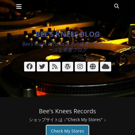
メインメニュー
コ
検
ン
索
テ
ン
ツ
BEE'S KNEES BLOG
へ
ス
Bee's Knees Records店主の適度にゆるいル
キ
ーズな音楽ブログ
ッ
プ
Facebook
Twitter
フ
WordPress
Instagram
サ
ク
ィ
イ
ラ
ー
ト
ウ
ド
ド
Bee's Knees Records
ショップサイトは ↓"Check My Stores" ↓
Check My Stores