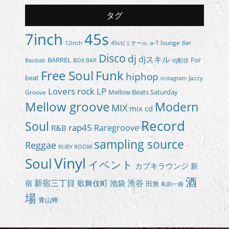
タグ
7inch
45s
a-1 lounge
45sゼミナール
12inch
Bar
Disco
dj
djスキル
BARREL
For
BOX BAR
Baobab
dj配信
Free Soul
Funk
hiphop
beat
Jazzy
instagram
Lovers rock
LP
Groove
Mellow Beats Saturday
Mellow groove
Modern
MIX
mix cd
Record
Soul
rap45
Raregroove
R&B
sampling source
Reggae
RUBY ROOM
Vinyl
Soul
イベント
カブキラウンジ
新
酒
新宿三丁目
渋谷
歌舞伎町
池袋
宿
田無
私的一曲
場
青山蜂