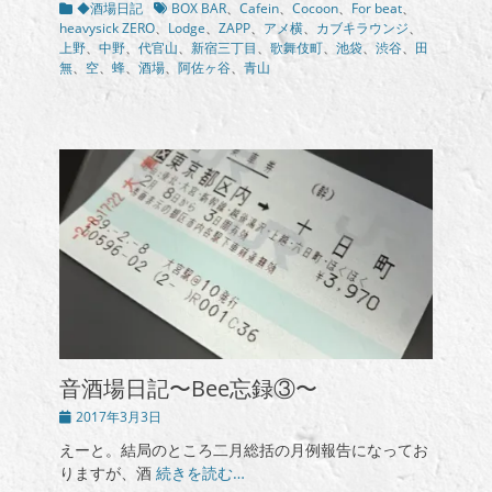
カ
タ
◆酒場日記
BOX BAR
、
Cafein
、
Cocoon
、
For beat
、
テ
グ
heavysick ZERO
、
Lodge
、
ZAPP
、
アメ横
、
カブキラウンジ
、
ゴ
上野
、
中野
、
代官山
、
新宿三丁目
、
歌舞伎町
、
池袋
、
渋谷
、
田
リ
無
、
空
、
蜂
、
酒場
、
阿佐ヶ谷
、
青山
ー
音酒場日記〜Bee忘録③〜
投
2017年3月3日
稿
えーと。結局のところ二月総括の月例報告になってお
日
りますが、酒
続きを読む…