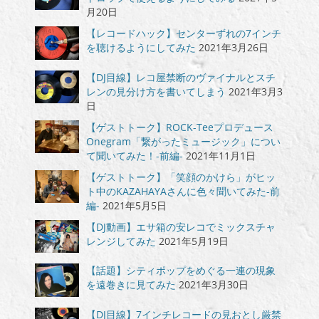
月20日
【レコードハック】センターずれの7インチ
を聴けるようにしてみた
2021年3月26日
【DJ目線】レコ屋禁断のヴァイナルとスチ
レンの見分け方を書いてしまう
2021年3月3
日
【ゲストトーク】ROCK-Teeプロデュース
Onegram「繋がったミュージック」につい
て聞いてみた！-前編-
2021年11月1日
【ゲストトーク】「笑顔のかけら」がヒッ
ト中のKAZAHAYAさんに色々聞いてみた-前
編-
2021年5月5日
【DJ動画】エサ箱の安レコでミックスチャ
レンジしてみた
2021年5月19日
【話題】シティポップをめぐる一連の現象
を遠巻きに見てみた
2021年3月30日
【DJ目線】7インチレコードの見おとし厳禁