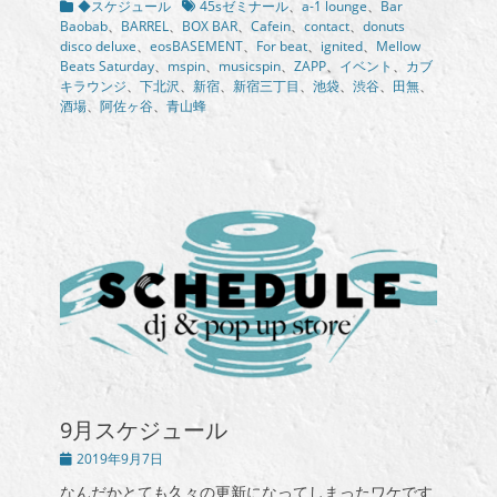
カ
タ
◆スケジュール
45sゼミナール
、
a-1 lounge
、
Bar
テ
グ
Baobab
、
BARREL
、
BOX BAR
、
Cafein
、
contact
、
donuts
ゴ
disco deluxe
、
eosBASEMENT
、
For beat
、
ignited
、
Mellow
リ
Beats Saturday
、
mspin
、
musicspin
、
ZAPP
、
イベント
、
カブ
ー
キラウンジ
、
下北沢
、
新宿
、
新宿三丁目
、
池袋
、
渋谷
、
田無
、
酒場
、
阿佐ヶ谷
、
青山蜂
9月スケジュール
投
2019年9月7日
稿
なんだかとても久々の更新になってしまったワケです