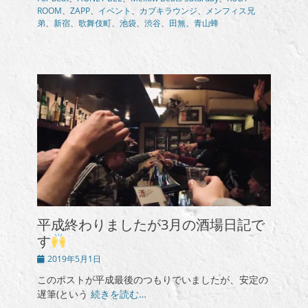
リ
ROOM
、
ZAPP
、
イベント
、
カブキラウンジ
、
メンフィス兄
ー
弟
、
新宿
、
歌舞伎町
、
池袋
、
渋谷
、
田無
、
青山蜂
平成終わりましたが3月の酒場日記で
す
投
2019年5月1日
稿
このポストが平成最後のつもりでいましたが、安定の
日
遅筆(という
続きを読む…