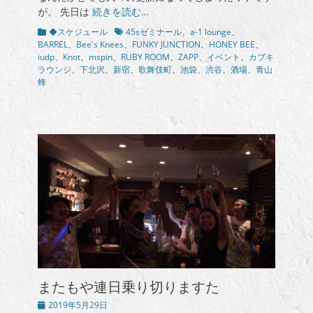
日
が。 先日は
続きを読む…
カ
タ
◆スケジュール
45sゼミナール
、
a-1 lounge
、
テ
グ
BARREL
、
Bee's Knees
、
FUNKY JUNCTION
、
HONEY BEE
、
ゴ
iudp
、
Knot
、
mspin
、
RUBY ROOM
、
ZAPP
、
イベント
、
カブキ
リ
ラウンジ
、
下北沢
、
新宿
、
歌舞伎町
、
池袋
、
渋谷
、
酒場
、
青山
ー
蜂
またもや連日乗り切りますた
投
2019年5月29日