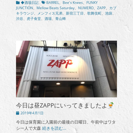
カ
タ
◆酒場日記
BARREL
、
Bee's Knees
、
FUNKY
テ
グ
JUNCTION
、
Mellow Beats Saturday
、
NUMERO
、
ZAPP
、
カブ
ゴ
キラウンジ
、
メンフィス兄弟
、
新宿三丁目
、
歌舞伎町
、
池袋
、
リ
渋谷
、
虎子食堂
、
酒場
、
青山蜂
ー
今日は昼ZAPPにいってきましたよ
投
2019年4月1日
稿
今日は保育園に入園前の最後の日曜日、午前中はワタ
日
シ一人で大森
続きを読む…