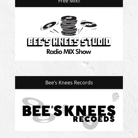
Free Mix!!
Bee’s Knees Records