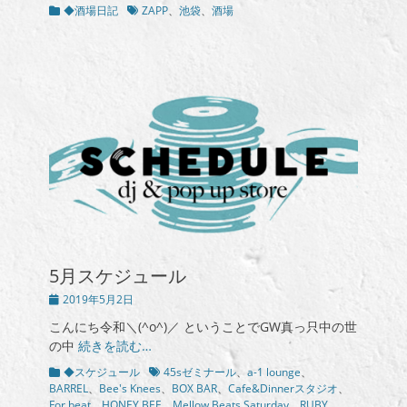
カ
タ
◆酒場日記
ZAPP
、
池袋
、
酒場
テ
グ
ゴ
リ
ー
5月スケジュール
投
2019年5月2日
稿
こんにち令和＼(^o^)／ ということでGW真っ只中の世
日
の中
続きを読む…
カ
タ
◆スケジュール
45sゼミナール
、
a-1 lounge
、
テ
グ
BARREL
、
Bee's Knees
、
BOX BAR
、
Cafe&Dinnerスタジオ
、
ゴ
For beat
、
HONEY BEE
、
Mellow Beats Saturday
、
RUBY