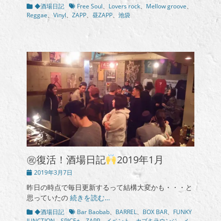
カ
タ
◆酒場日記
Free Soul
、
Lovers rock
、
Mellow groove
、
テ
グ
Reggae
、
Vinyl
、
ZAPP
、
昼ZAPP
、
池袋
ゴ
リ
ー
㊗︎復活！酒場日記
2019年1月
投
2019年3月7日
稿
昨日の時点で毎日更新するって結構大変かも・・・と
日
思っていたの
続きを読む…
カ
タ
◆酒場日記
Bar Baobab
、
BARREL
、
BOX BAR
、
FUNKY
テ
グ
JUNCTION
、
SPICE+
、
ZAPP
、
イベント
、
カブキラウンジ
、
メ