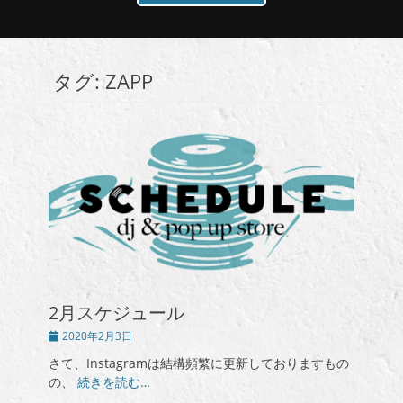
タグ:
ZAPP
2月スケジュール
投
2020年2月3日
稿
さて、Instagramは結構頻繁に更新しておりますもの
日
の、
続きを読む…