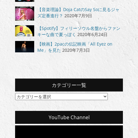
【音楽理論】Doja CatのSay Soに見るジャ
ズ定番進行？
2020年7月9日
【Spotify】フィリーソウル名盤からファン
キーな曲で夏っぽく
2020年6月24日
【映画】2pacの伝記映画「All Eyez on
Me」を見た
2020年7月3日
カテゴリー一覧
カ
テ
ゴ
リ
YouTube Channel
ー
一
覧