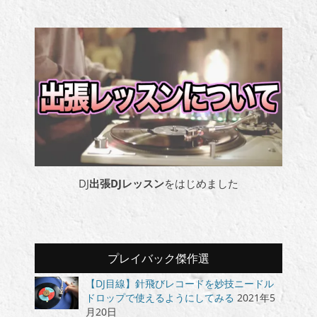
DJ
出張DJレッスン
をはじめました
プレイバック傑作選
【DJ目線】針飛びレコードを妙技ニードル
ドロップで使えるようにしてみる
2021年5
月20日