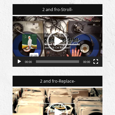
2 and fro-Stroll-
動
画
プ
レ
ー
ヤ
ー
00:00
00:00
2 and fro-Replace-
動
画
プ
レ
ー