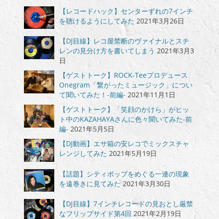
【レコードハック】センターずれの7インチ
を聴けるようにしてみた
2021年3月26日
【DJ目線】レコ屋禁断のヴァイナルとスチ
レンの見分け方を書いてしまう
2021年3月3
日
【ゲストトーク】ROCK-Teeプロデュース
Onegram「繋がったミュージック」につい
て聞いてみた！-前編-
2021年11月1日
【ゲストトーク】「笑顔のかけら」がヒッ
ト中のKAZAHAYAさんに色々聞いてみた-前
編-
2021年5月5日
【DJ動画】エサ箱の安レコでミックスチャ
レンジしてみた
2021年5月19日
【話題】シティポップをめぐる一連の現象
を遠巻きに見てみた
2021年3月30日
【DJ目線】7インチレコードの見おとし厳禁
なフリップサイド第4回
2021年2月19日