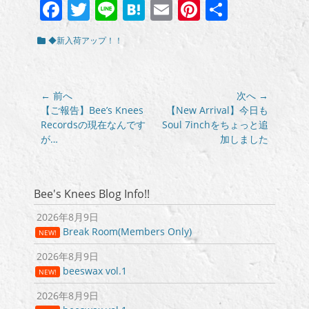
Facebook
Twitter
Line
Hatena
Email
Pinterest
共
有
カ
◆新入荷アップ！！
テ
ゴ
リ
ー
投
← 前へ
次へ →
稿
前
次
【ご報告】Bee’s Knees
【New Arrival】今日も
の
の
Recordsの現在なんです
Soul 7inchをちょっと追
ナ
投
投
が…
加しました
ビ
稿:
稿:
ゲ
ー
シ
Bee's Knees Blog Info!!
ョ
2026年8月9日
ン
Break Room(Members Only)
NEW!
2026年8月9日
beeswax vol.1
NEW!
2026年8月9日