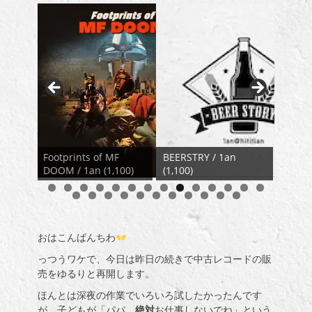
Bitte
F
BEERSTRY / 1an
Mello
00)
(1,100)
REVIVE / TA98 (1,320)
(850)
おはこんばんちわ
っつうワケで、今日は昨日の続きで中古レコードの販
売をゆるりと再開します。
ほんとは深夜の作業でいろいろ試したかったんです
が、子どもが「パパ、
絶対
お仕事しないでね」という