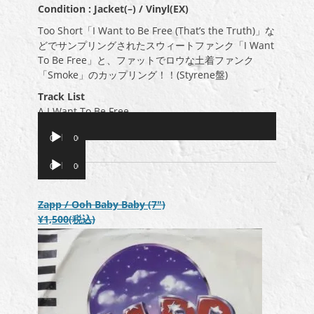
Condition : Jacket(–) / Vinyl(EX)
Too Short「I Want to Be Free (That’s the Truth)」な
どでサンプリングされたスウィートファンク「I Want
To Be Free」と、ファットでロウな土着ファンク
「Smoke」のカップリング！！(Styrene盤)
Track List
A I Want To Be Free
B Smoke
音声プレーヤー
00:00
00:00
音声プレーヤー
00:00
00:00
Zapp / Ooh Baby Baby (7″)
¥1,500
(税込)