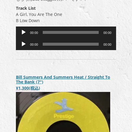
Track List
A Girl, You Are The One
B Low Down
音
00:00
00:00
声
音
プ
00:00
00:00
声
レ
プ
ー
レ
ヤ
ー
ー
ヤ
Bill Summers And Summers Heat / Straight To
ー
The Bank (7″)
¥1,300
(税込)