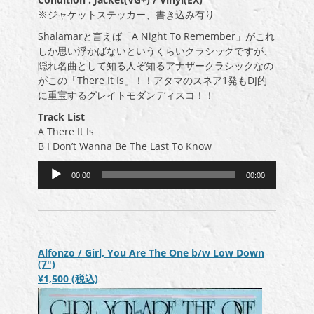
※ジャケットステッカー、書き込み有り
Shalamarと言えば「A Night To Remember」がこれ
しか思い浮かばないというくらいクラシックですが、
隠れ名曲として知る人ぞ知るアナザークラシックなの
がこの「There It Is」！！アタマのスネア1発もDJ的
に重宝するグレイトモダンディスコ！！
Track List
A There It Is
B I Don’t Wanna Be The Last To Know
音
00:00
00:00
声
プ
レ
ー
ヤ
Alfonzo / Girl, You Are The One b/w Low Down
ー
(7″)
¥1,500
(税込)