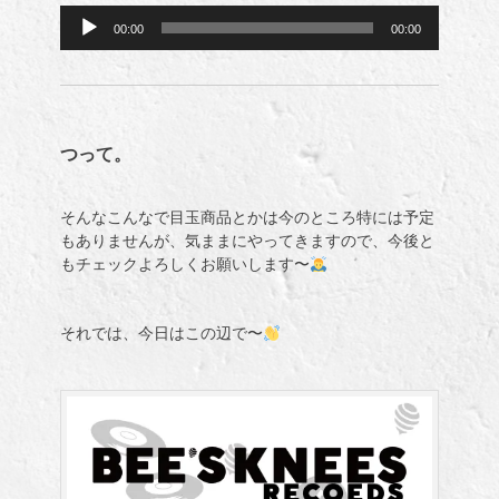
音
00:00
00:00
声
プ
レ
ー
ヤ
つって。
ー
そんなこんなで目玉商品とかは今のところ特には予定
もありませんが、気ままにやってきますので、今後と
もチェックよろしくお願いします〜
それでは、今日はこの辺で〜