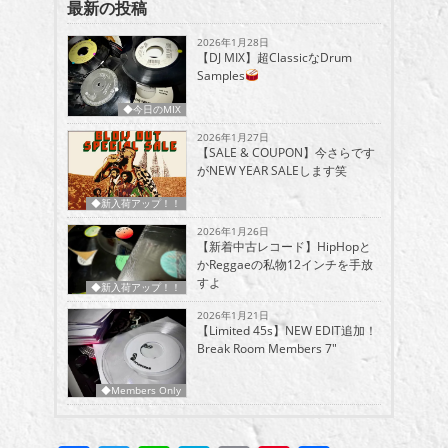
最新の投稿
2026年1月28日
【DJ MIX】超ClassicなDrum
Samples
◆今日のMIX
2026年1月27日
【SALE & COUPON】今さらです
がNEW YEAR SALEします笑
◆新入荷アップ！！
2026年1月26日
【新着中古レコード】HipHopと
かReggaeの私物12インチを手放
すよ
◆新入荷アップ！！
2026年1月21日
【Limited 45s】NEW EDIT追加！
Break Room Members 7″
◆Members Only