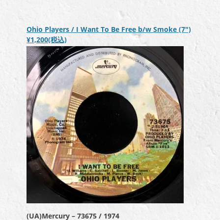
レ
ー
ヤ
Ohio Players / I Want To Be Free b/w Smoke (7″)
ー
¥1,200
(税込)
(UA)Mercury – 73675 / 1974