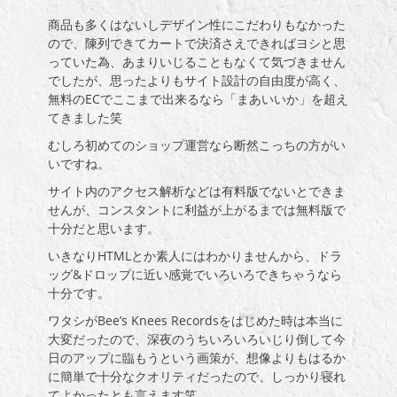
商品も多くはないしデザイン性にこだわりもなかった
ので、陳列できてカートで決済さえできればヨシと思
っていた為、あまりいじることもなくて気づきません
でしたが、思ったよりもサイト設計の自由度が高く、
無料のECでここまで出来るなら「まあいいか」を超え
てきました笑
むしろ初めてのショップ運営なら断然こっちの方がい
いですね。
サイト内のアクセス解析などは有料版でないとできま
せんが、コンスタントに利益が上がるまでは無料版で
十分だと思います。
いきなりHTMLとか素人にはわかりませんから、ドラ
ッグ&ドロップに近い感覚でいろいろできちゃうなら
十分です。
ワタシがBee’s Knees Recordsをはじめた時は本当に
大変だったので、深夜のうちいろいろいじり倒して今
日のアップに臨もうという画策が、想像よりもはるか
に簡単で十分なクオリティだったので、しっかり寝れ
てよかったとも言えます笑