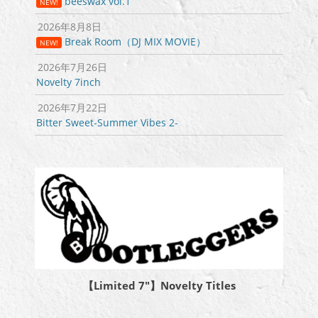
beeswax vol.1
NEW!
2026年8月8日
Break Room（DJ MIX MOVIE）
NEW!
2026年7月26日
Novelty 7inch
2026年7月22日
Bitter Sweet-Summer Vibes 2-
【Limited 7″】Novelty Titles