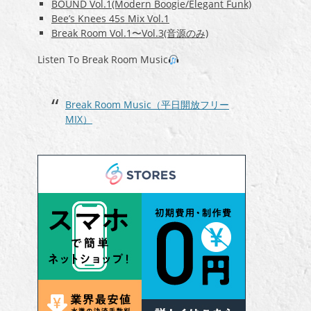
BOUND Vol.1(Modern Boogie/Elegant Funk)
Bee’s Knees 45s Mix Vol.1
Break Room Vol.1〜Vol.3(音源のみ)
Listen To Break Room Music
Break Room Music（平日開放フリー
MIX）