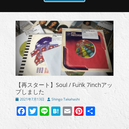
【再スタート】Soul / Funk 7inchアッ
プしました
投
投
2021年7月13日
Shingo Takahashi
稿
稿
Facebook
Twitter
Line
Hatena
Email
Pinterest
共
日
者
有