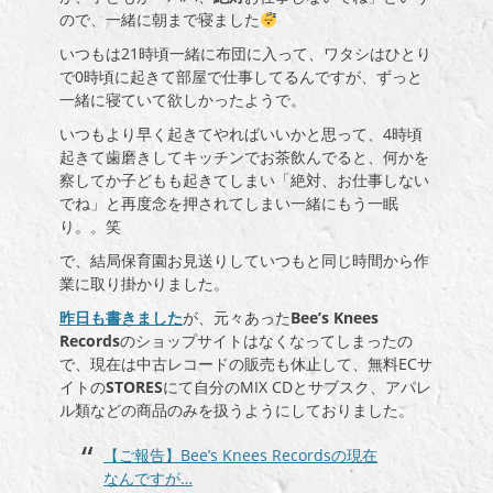
ので、一緒に朝まで寝ました
いつもは21時頃一緒に布団に入って、ワタシはひとり
で0時頃に起きて部屋で仕事してるんですが、ずっと
一緒に寝ていて欲しかったようで。
いつもより早く起きてやればいいかと思って、4時頃
起きて歯磨きしてキッチンでお茶飲んでると、何かを
察してか子どもも起きてしまい「絶対、お仕事しない
でね」と再度念を押されてしまい一緒にもう一眠
り。。笑
で、結局保育園お見送りしていつもと同じ時間から作
業に取り掛かりました。
昨日も書きました
が、元々あった
Bee’s Knees
Records
のショップサイトはなくなってしまったの
で、現在は中古レコードの販売も休止して、無料ECサ
イトの
STORES
にて自分のMIX CDとサブスク、アパレ
ル類などの商品のみを扱うようにしておりました。
【ご報告】Bee’s Knees Recordsの現在
なんですが…