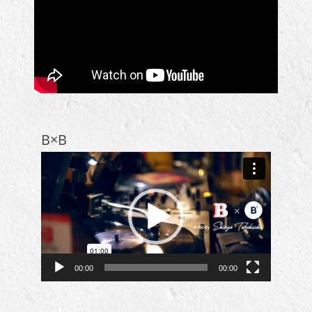
B×B
動
画
プ
レ
ー
ヤ
ー
00:00
00:00