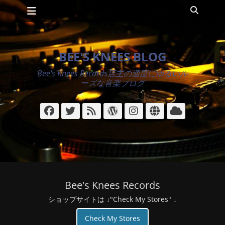
メインメニュー
コ
検
ン
索
テ
ン
ツ
BEE'S KNEES BLOG
へ
ス
Bee's Knees Records店主の適度にゆるいル
キ
ーズな音楽ブログ
ッ
プ
Facebook
Twitter
フ
WordPress
Instagram
サ
ク
ィ
イ
ラ
ー
ト
ウ
ド
ド
Bee's Knees Records
ショップサイトは ↓"Check My Stores" ↓
Check My Stores