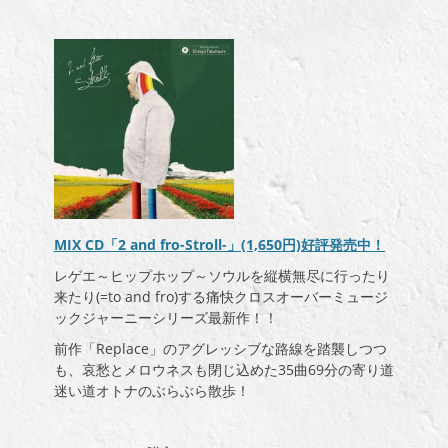
MIX CD「2 and fro-Stroll-」(1,650円)好評発売中！
レゲエ～ヒップホップ～ソウルを縦横無尽に行ったり
来たり(=to and fro)する痛快クロスオーバーミュージ
ックジャーニーシリーズ最新作！！
前作「Replace」のアグレッシブな路線を踏襲しつつ
も、哀愁とメロウネスも閉じ込めた35曲69分の寄り道
迷い道オトナのぶらぶら散歩！