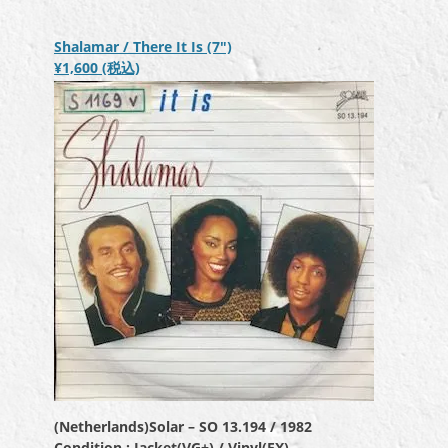
ー
ヤ
Shalamar / There It Is (7″)
ー
¥1,600
(税込)
(Netherlands)Solar – SO 13.194 / 1982
Condition : Jacket(VG+) / Vinyl(EX)