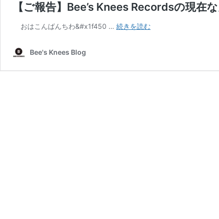
【ご報告】Bee’s Knees Recordsの現
【ご
おはこんばんちわ&#x1f450 …
続きを読む
報
告】
Bee's Knees Blog
Bee’s
Knees
Records
の
現
在
な
ん
で
す
が…