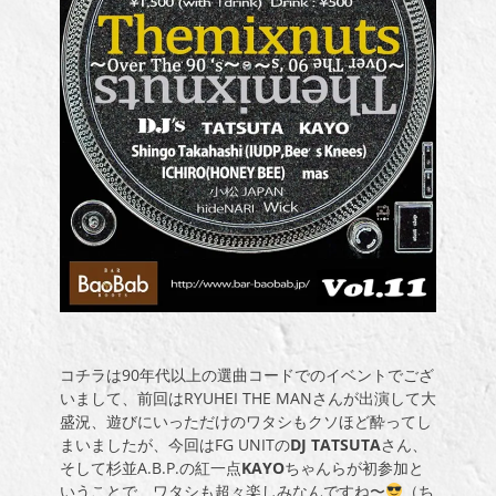
コチラは90年代以上の選曲コードでのイベントでござ
いまして、前回はRYUHEI THE MANさんが出演して大
盛況、遊びにいっただけのワタシもクソほど酔ってし
まいましたが、今回はFG UNITの
DJ TATSUTA
さん、
そして杉並A.B.P.の紅一点
KAYO
ちゃんらが初参加と
いうことで、ワタシも超々楽しみなんですね〜
（ち