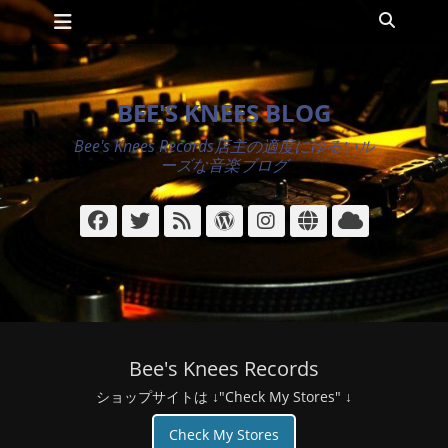
メインメニュー
コ
検
ン
索
テ
ン
ツ
BEE'S KNEES BLOG
へ
ス
Bee's Knees Records店主の適度にゆるいル
キ
ーズな音楽ブログ
ッ
プ
Facebook
Twitter
フ
WordPress
Instagram
サ
ク
ィ
イ
ラ
ー
ト
ウ
ド
ド
Bee's Knees Records
ショップサイトは ↓"Check My Stores" ↓
Check My Stores