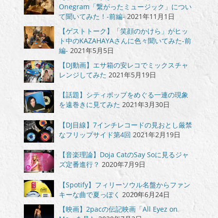
Onegram「繋がったミュージック」につい
て聞いてみた！-前編-
2021年11月1日
【ゲストトーク】「笑顔のかけら」がヒッ
ト中のKAZAHAYAさんに色々聞いてみた-前
編-
2021年5月5日
【DJ動画】エサ箱の安レコでミックスチャ
レンジしてみた
2021年5月19日
【話題】シティポップをめぐる一連の現象
を遠巻きに見てみた
2021年3月30日
【DJ目線】7インチレコードの見おとし厳禁
なフリップサイド第4回
2021年2月19日
【音楽理論】Doja CatのSay Soに見るジャ
ズ定番進行？
2020年7月9日
【Spotify】フィリーソウル名盤からファン
キーな曲で夏っぽく
2020年6月24日
【映画】2pacの伝記映画「All Eyez on