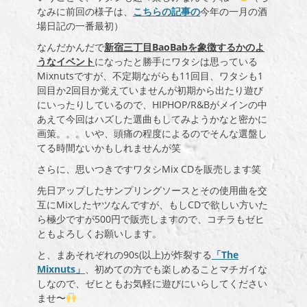
なみに前回の様子は、
こちらの記事の
今年の一月の酒
場日記の一番最初）
なんだかんだで
新宿三丁目BaoBabを象徴するかのよ
うなイベント
になったと勝手にワタシは思っている
Mixnutsですが、不定期ながらも11回目、ワタシも1
回目か2回目か覚えていませんが初期から出たり遊び
にいったりしているので、HIPHOP/R&Bがメインの中
あえて今回はハズした選曲もしてみようかなと密かに
画策。。。いや、頭痛の程度によるのでそんな選盤し
てる時間ないかもしれませんが笑
さらに、思いつきですワタシMix CDを販売します笑
先日アップしたサンプリングソースとその使用曲を交
互にMixしたヤツなんですが、もしCDで欲しい方いた
ら極少ですが500円で販売しますので、コチラもゼヒ
ともよろしくお願いします。
と、まあそれぞれの90s(以上)が炸裂する
「The
Mixnuts」
、初めての方でも楽しめることマチガイな
しなので、ゼヒともお気軽に遊びにいらしてください
ませ〜