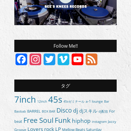
Follow Me!!
Facebook
Instagram
Twitter
Vimeo
YouTube
Feed
Channel
タグ
7inch
45s
a-1 lounge
45sゼミナール
12inch
Bar
Disco
dj
djスキル
BARREL
For
BOX BAR
Baobab
dj配信
Free Soul
Funk
hiphop
beat
Jazzy
instagram
Lovers rock
LP
Groove
Mellow Beats Saturday