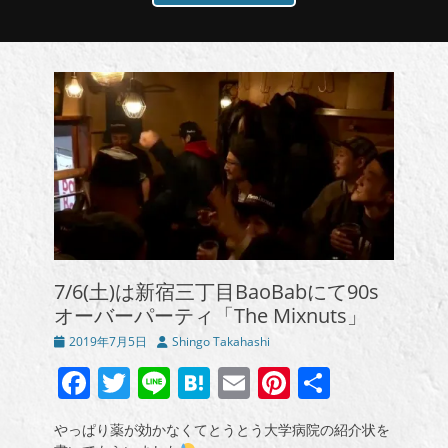
7/6(土)は新宿三丁目BaoBabにて90s
オーバーパーティ「The Mixnuts」
投
投
2019年7月5日
Shingo Takahashi
稿
稿
Facebook
Twitter
Line
Hatena
Email
Pinterest
共
日
者
有
やっぱり薬が効かなくてとうとう大学病院の紹介状を