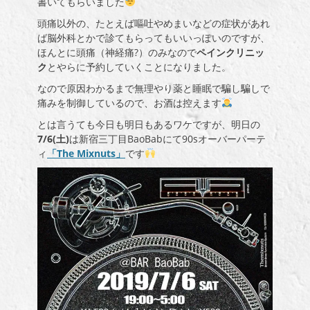
書いてもらいました
頭痛以外の、たとえば嘔吐やめまいなどの症状があれ
ば脳外科とかで診てもらってもいいっぽいのですが、
ほんとに頭痛（神経痛?）のみなので
ペインクリニッ
ク
とやらに予約していくことになりました。
なので原因わかるまで無理やり薬と睡眠で騙し騙しで
痛みを制御しているので、お酒は控えます
とは言うても今日も明日もあるワケですが、明日の
7/6(土)
は新宿三丁目BaoBabにて90sオーバーパーテ
ィ
「The Mixnuts」
です