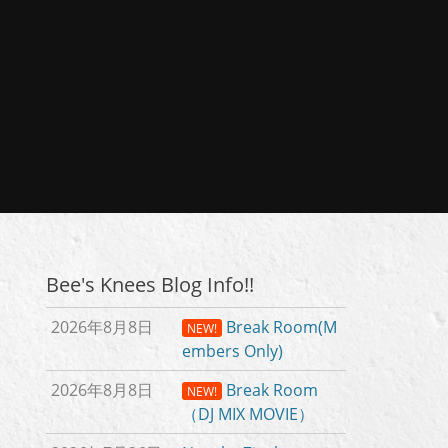
Bee's Knees Blog Info!!
2026年8月8日
Break Room(M
NEW!
embers Only)
2026年8月8日
Break Room
NEW!
（DJ MIX MOVIE）