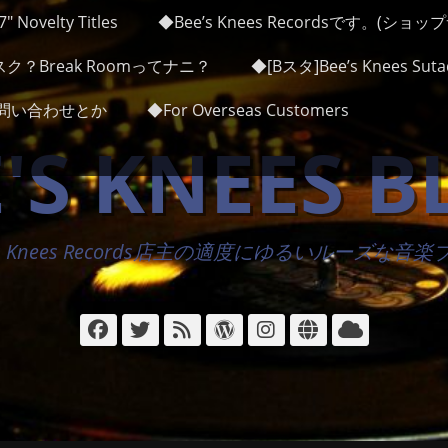
″ Novelty Titles
◆Bee’s Knees Recordsです。(ショ
ク？Break Roomってナニ？
◆[Bスタ]Bee’s Knees Sutad
かお問い合わせとか
◆For Overseas Customers
'S KNEES 
's Knees Records店主の適度にゆるいルーズな音
Facebook
Twitter
フ
WordPress
Instagram
サ
ク
ィ
イ
ラ
ー
ト
ウ
ド
ド