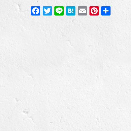
Facebook
Twitter
Line
Hatena
Email
Pintere
共
有