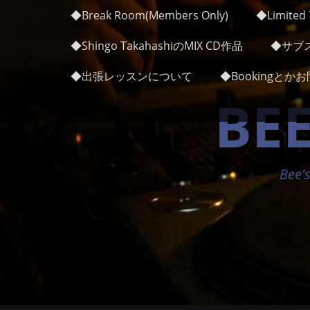
メインメニュー
コ
◆Break Room(Members Only)
◆Limited 7
ン
テ
◆Shingo TakahashiのMIX CD作品
◆サブス
ン
ツ
◆出張レッスンについて
◆Bookingと
へ
BEE
ス
キ
ッ
プ
Bee