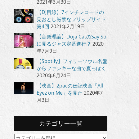
2021年3月30日
【DJ目線】7インチレコードの
見おとし厳禁なフリップサイド
第4回
2021年2月19日
【音楽理論】Doja CatのSay So
に見るジャズ定番進行？
2020
年7月9日
【Spotify】フィリーソウル名盤
からファンキーな曲で夏っぽく
2020年6月24日
【映画】2pacの伝記映画「All
Eyez on Me」を見た
2020年7
月3日
カテゴリー一覧
カ