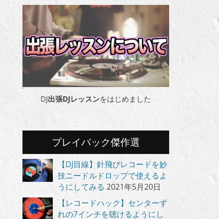
DJ
出張DJレッスン
をはじめました
プレイバック傑作選
【DJ目線】針飛びレコードを妙
技ニードルドロップで使えるよ
うにしてみる
2021年5月20日
【レコードハック】センターず
れの7インチを聴けるようにし