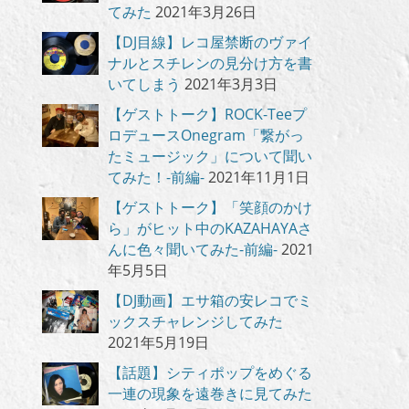
てみた
2021年3月26日
【DJ目線】レコ屋禁断のヴァイ
ナルとスチレンの見分け方を書
いてしまう
2021年3月3日
【ゲストトーク】ROCK-Teeプ
ロデュースOnegram「繋がっ
たミュージック」について聞い
てみた！-前編-
2021年11月1日
【ゲストトーク】「笑顔のかけ
ら」がヒット中のKAZAHAYAさ
んに色々聞いてみた-前編-
2021
年5月5日
【DJ動画】エサ箱の安レコでミ
ックスチャレンジしてみた
2021年5月19日
【話題】シティポップをめぐる
一連の現象を遠巻きに見てみた