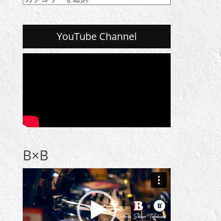
テ
ゴ
リ
YouTube Channel
ー
一
覧
B×B
動
画
プ
レ