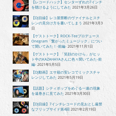
【レコードハック】センターずれの7インチ
を聴けるようにしてみた
2021年3月26日
【DJ目線】レコ屋禁断のヴァイナルとスチ
レンの見分け方を書いてしまう
2021年3月3
日
【ゲストトーク】ROCK-Teeプロデュース
Onegram「繋がったミュージック」につい
て聞いてみた！-前編-
2021年11月1日
【ゲストトーク】「笑顔のかけら」がヒッ
ト中のKAZAHAYAさんに色々聞いてみた-前
編-
2021年5月5日
【DJ動画】エサ箱の安レコでミックスチャ
レンジしてみた
2021年5月19日
【話題】シティポップをめぐる一連の現象
を遠巻きに見てみた
2021年3月30日
【DJ目線】7インチレコードの見おとし厳禁
なフリップサイド第4回
2021年2月19日