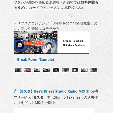
ワタシが講師を務める池袋校・新宿校では
無料体験も
あり〼
(レコードでのレッスンは池袋校のみ)
・サブスクコンテンツ「Break Room/45s研究室」の
サンプルや登録はコチラから
→Break Room(Sample)
【Bスタ】Bee’s Knees Studio Radio MIX Show🎙
フリーMIX
「
B
スタ」
ではShingo Takahashiの過去作
に加えゲストMIXも公開中！