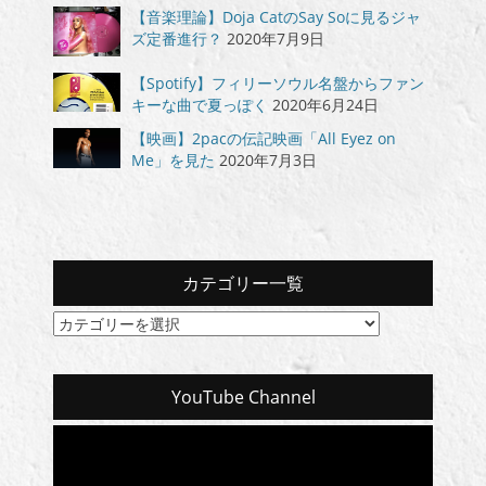
【音楽理論】Doja CatのSay Soに見るジャ
ズ定番進行？
2020年7月9日
【Spotify】フィリーソウル名盤からファン
キーな曲で夏っぽく
2020年6月24日
【映画】2pacの伝記映画「All Eyez on
Me」を見た
2020年7月3日
カテゴリー一覧
カ
テ
ゴ
リ
YouTube Channel
ー
一
覧