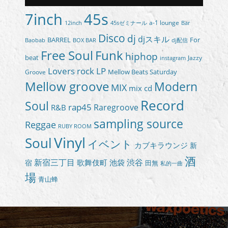
7inch
45s
a-1 lounge
45sゼミナール
12inch
Bar
Disco
dj
djスキル
BARREL
For
BOX BAR
Baobab
dj配信
Free Soul
Funk
hiphop
beat
Jazzy
instagram
Lovers rock
LP
Groove
Mellow Beats Saturday
Mellow groove
Modern
MIX
mix cd
Record
Soul
rap45
Raregroove
R&B
sampling source
Reggae
RUBY ROOM
Vinyl
Soul
イベント
カブキラウンジ
新
酒
新宿三丁目
渋谷
歌舞伎町
池袋
宿
田無
私的一曲
場
青山蜂