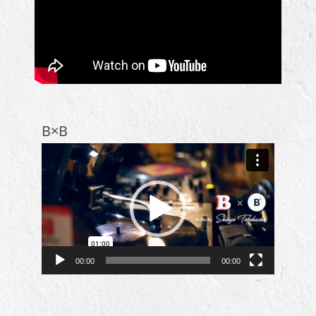
B×B
動
画
プ
レ
ー
ヤ
ー
00:00
00:00