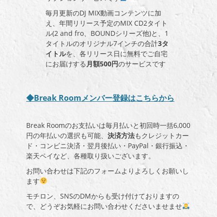
毎月更新の
DJ MIX
動画コンテンツに加
え、年間リリース予定の
MIX CD
2
タイト
ル(
2 and fro
、
BOUND
シリーズ他)と、
1
タイトルのオリジナル
7
インチの合計
3タ
イトル
を、各リリース日に無料でご自宅
にお届けする
月額
500
円
のサービスです
◆Break Roomメンバー登録はこちらから
Break Roomのお支払いは毎月払いと初回時一括
6
,
000
円の年払いの選択も可能、
決済方法
もクレジットカー
ド・コンビニ決済・翌月後払い・PayPal・銀行振込・
楽天ペイなど、各種取り扱いございます。
お問い合わせは下記のフォームよりよろしくお願いし
ます
モチロン、SNSのDMからも受け付けておりますの
で、どうぞお気軽にお問い合わせくださいませませ