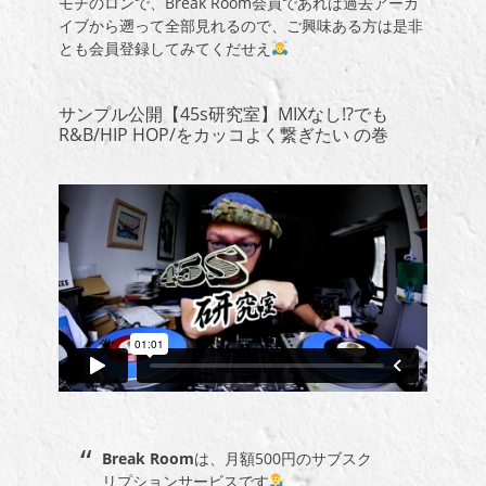
モチのロンで、Break Room会員であれば過去アーカ
イブから遡って全部見れるので、ご興味ある方は是非
とも会員登録してみてくだせえ
サンプル公開【45s研究室】MIXなし!?でも
R&B/HIP HOP/をカッコよく繋ぎたい の巻
Break Room
は、月額
500
円のサブスク
リプションサービスです