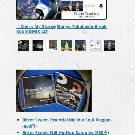
→Check My Stores(Shingo Takahashi-Break
Room&MIX CD)
Bitter Sweet-Essential Mellow Soul Reggae-
(850円)
Bitter Sweet-Still HipHop Samples-(850円)