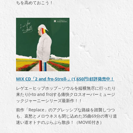
ちを高めておこう！
MIX CD「2 and fro-Stroll-」(1,650円)好評発売中！
レゲエ～ヒップホップ～ソウルを縦横無尽に行ったり
来たり(=to and fro)する痛快クロスオーバーミュージ
ックジャーニーシリーズ最新作！！
前作「Replace」のアグレッシブな路線を踏襲しつつ
も、哀愁とメロウネスも閉じ込めた35曲69分の寄り道
迷い道オトナのぶらぶら散歩！（MOVIE付き）