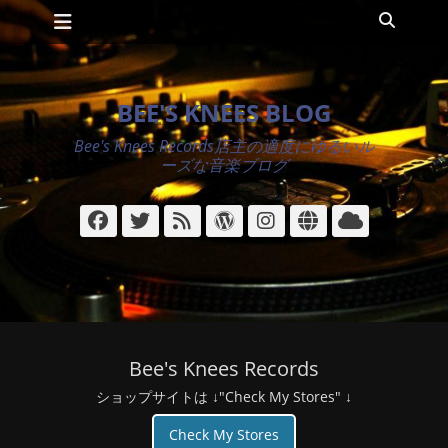
メインメニュー
コ
検
ン
索
テ
ン
ツ
BEE'S KNEES BLOG
へ
ス
Bee's Knees Records店主の適度にゆるいル
キ
ーズな音楽ブログ
ッ
プ
Facebook
Twitter
フ
WordPress
Instagram
サ
ク
ィ
イ
ラ
ー
ト
ウ
ド
ド
Bee's Knees Records
ショップサイトは ↓"Check My Stores" ↓
Check My Stores