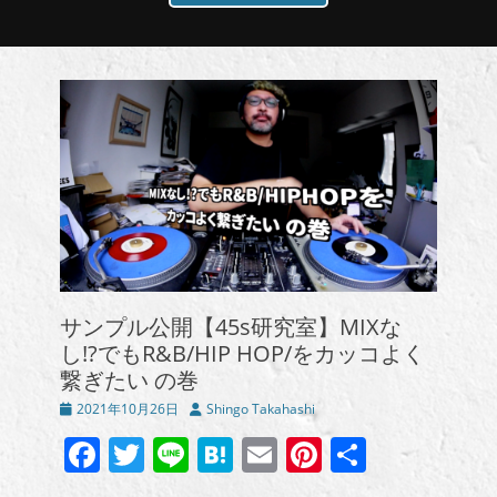
サンプル公開【45s研究室】MIXな
し!?でもR&B/HIP HOP/をカッコよく
繋ぎたい の巻
投
投
2021年10月26日
Shingo Takahashi
稿
稿
Facebook
Twitter
Line
Hatena
Email
Pinterest
共
日
者
有