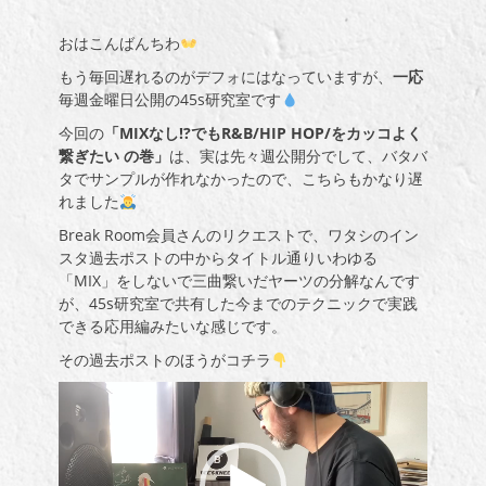
おはこんばんちわ
もう毎回遅れるのがデフォにはなっていますが、
一応
毎週金曜日公開の45s研究室です
今回の
「MIXなし!?でもR&B/HIP HOP/をカッコよく
繋ぎたい の巻」
は、実は先々週公開分でして、バタバ
タでサンプルが作れなかったので、こちらもかなり遅
れました
Break Room会員さんのリクエストで、ワタシのイン
スタ過去ポストの中からタイトル通りいわゆる
「MIX」をしないで三曲繋いだヤーツの分解なんです
が、45s研究室で共有した今までのテクニックで実践
できる応用編みたいな感じです。
その過去ポストのほうがコチラ
動
画
プ
レ
ー