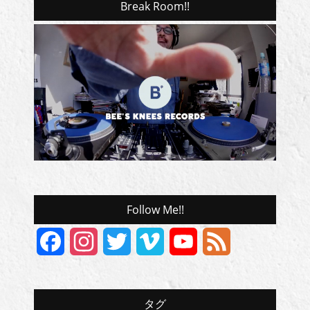
Break Room!!
Follow Me!!
Facebook
Instagram
Twitter
Vimeo
YouTube
Feed
Channel
タグ