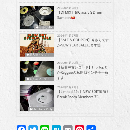
2026年1月28日
【DJ MIX】超ClassicなDrum
Samples
◆今日のMIX
2026年1月27日
【SALE & COUPON】今さらです
がNEW YEAR SALEします笑
◆新入荷アップ！！
2026年1月26日
【新着中古レコード】HipHopと
かReggaeの私物12インチを手放
すよ
◆新入荷アップ！！
2026年1月21日
【Limited 45s】NEW EDIT追加！
Break Room Members 7″
◆Members Only
Facebook
Twitter
Line
Hatena
Email
Pinterest
共