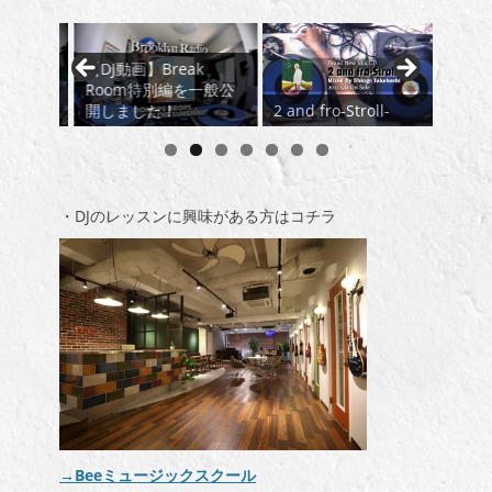
【DJ動画】Break
【DJ
無料公
Room特別編を一般公
Room
開しました！
2 and fro-Stroll-
した
・DJのレッスンに興味がある方はコチラ
→Beeミュージックスクール