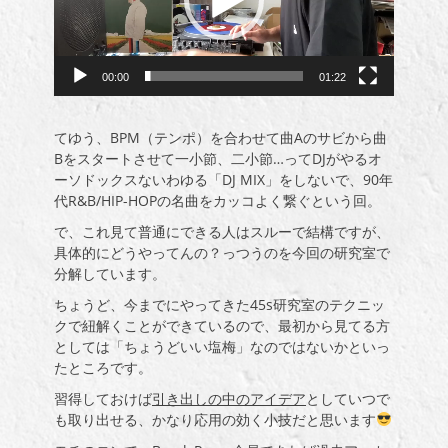
ヤ
ー
00:00
01:22
てゆう、BPM（テンポ）を合わせて曲Aのサビから曲
Bをスタートさせて一小節、二小節…ってDJがやるオ
ーソドックスないわゆる「DJ MIX」をしないで、90年
代R&B/HIP-HOPの名曲をカッコよく繋ぐという回。
で、これ見て普通にできる人はスルーで結構ですが、
具体的にどうやってんの？っつうのを今回の研究室で
分解しています。
ちょうど、今までにやってきた45s研究室のテクニッ
クで紐解くことができているので、最初から見てる方
としては「ちょうどいい塩梅」なのではないかといっ
たところです。
習得しておけば
引き出しの中のアイデア
としていつで
も取り出せる、かなり応用の効く小技だと思います