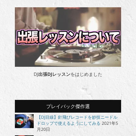
DJ
出張DJレッスン
をはじめました
プレイバック傑作選
【DJ目線】針飛びレコードを妙技ニードル
ドロップで使えるようにしてみる
2021年5
月20日