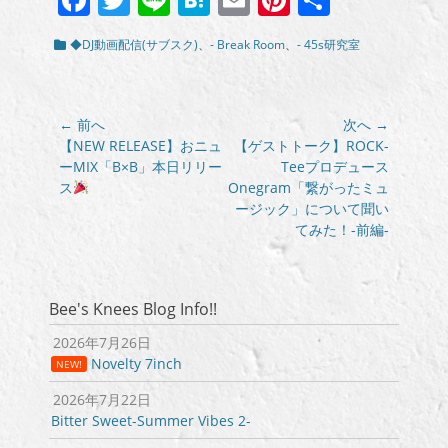
有
カ
◆DJ動画配信(サブスク)
、
- Break Room
、
- 45s研究室
テ
ゴ
リ
ー
投
← 前へ
次へ →
稿
前
次
【NEW RELEASE】おニュ
【ゲストトーク】ROCK-
の
の
ーMIX「B×B」本日リリー
Teeプロデュース
ナ
投
投
ス
Onegram「繋がったミュ
ビ
稿:
稿:
ージック」について聞い
ゲ
てみた！-前編-
ー
シ
ョ
Bee's Knees Blog Info!!
ン
2026年7月26日
Novelty 7inch
NEW!
2026年7月22日
Bitter Sweet-Summer Vibes 2-