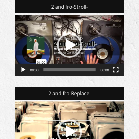
2 and fro-Stroll-
動
画
プ
レ
ー
ヤ
ー
00:00
00:00
2 and fro-Replace-
動
画
プ
レ
ー
ヤ