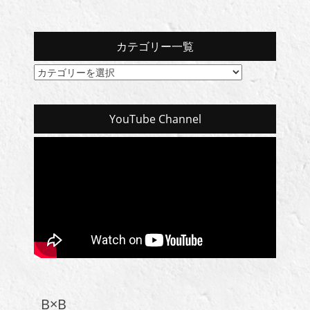
カテゴリー一覧
カ
テ
ゴ
リ
YouTube Channel
ー
一
覧
B×B