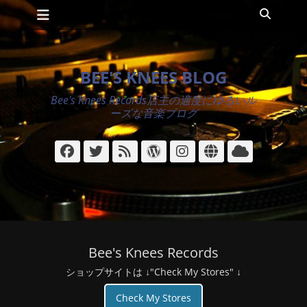
メインメニュー
コ
検
ン
索
テ
ン
ツ
BEE'S KNEES BLOG
へ
ス
Bee's Knees Records店主の適度にゆるいル
キ
ーズな音楽ブログ
ッ
プ
Facebook
Twitter
フ
WordPress
Instagram
サ
ク
ィ
イ
ラ
ー
ト
ウ
ド
ド
Bee's Knees Records
ショップサイトは ↓"Check My Stores" ↓
Check My Stores