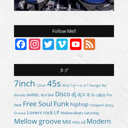
Follow Me!!
Facebook
Instagram
Twitter
Vimeo
YouTube
Feed
Channel
タグ
7inch
45s
a-1 lounge
45sゼミナール
12inch
Bar
Disco
dj
djスキル
BARREL
For
BOX BAR
Baobab
dj配信
Free Soul
Funk
hiphop
beat
Jazzy
instagram
Lovers rock
LP
Groove
Mellow Beats Saturday
Mellow groove
Modern
MIX
mix cd