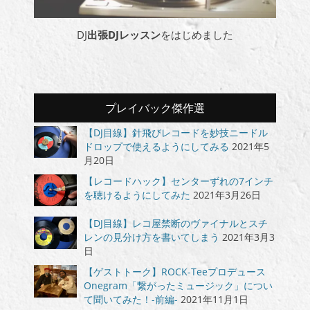
DJ
出張DJレッスン
をはじめました
プレイバック傑作選
【DJ目線】針飛びレコードを妙技ニードル
ドロップで使えるようにしてみる
2021年5
月20日
【レコードハック】センターずれの7インチ
を聴けるようにしてみた
2021年3月26日
【DJ目線】レコ屋禁断のヴァイナルとスチ
レンの見分け方を書いてしまう
2021年3月3
日
【ゲストトーク】ROCK-Teeプロデュース
Onegram「繋がったミュージック」につい
て聞いてみた！-前編-
2021年11月1日