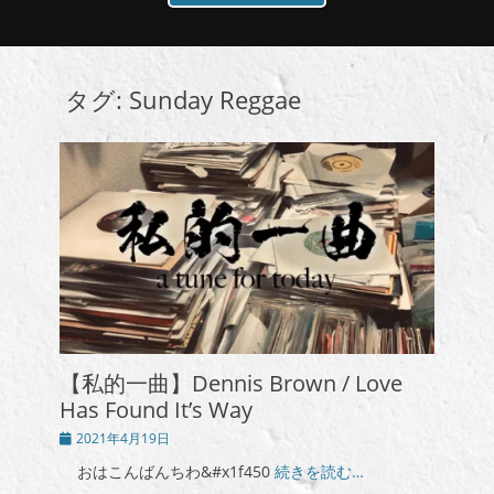
タグ:
Sunday Reggae
【私的一曲】Dennis Brown / Love
Has Found It’s Way
投
2021年4月19日
稿
おはこんばんちわ&#x1f450
続きを読む…
日