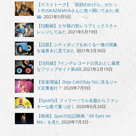
【ゲストトーク】「笑顔のかけら」がヒッ
ト中のKAZAHAYAさんに色々聞いてみた-前
編-
2021年5月5日
【DJ動画】エサ箱の安レコでミックスチャ
レンジしてみた
2021年5月19日
【話題】シティポップをめぐる一連の現象
を遠巻きに見てみた
2021年3月30日
【DJ目線】7インチレコードの見おとし厳禁
なフリップサイド第4回
2021年2月19日
【音楽理論】Doja CatのSay Soに見るジャ
ズ定番進行？
2020年7月9日
【Spotify】フィリーソウル名盤からファン
キーな曲で夏っぽく
2020年6月24日
【映画】2pacの伝記映画「All Eyez on
Me」を見た
2020年7月3日