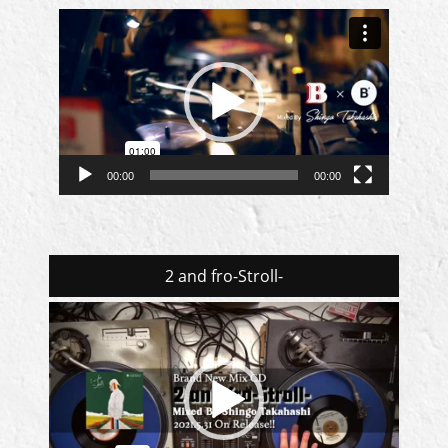
動
画
プ
レ
ー
ヤ
ー
00:00
00:00
2 and fro-Stroll-
動
画
プ
レ
ー
ヤ
ー