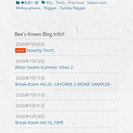
カ
タ
◆私的一曲
45s
、
7inch
、
Free Soul
、
Lovers rock
、
テ
グ
Mellow groove
、
Reggae
、
Sunday Reggae
ゴ
リ
ー
Bee's Knees Blog Info!!
2026年7月26日
Novelty 7inch
NEW!
2026年7月22日
Bitter Sweet-Summer Vibes 2-
2026年7月11日
Break Room Vol.25 -LAYOVER 2 MOVIE SAMPLER-
2026年7月11日
2026年5月31日
2026年5月24日
Break Room Vol.16_TAPE