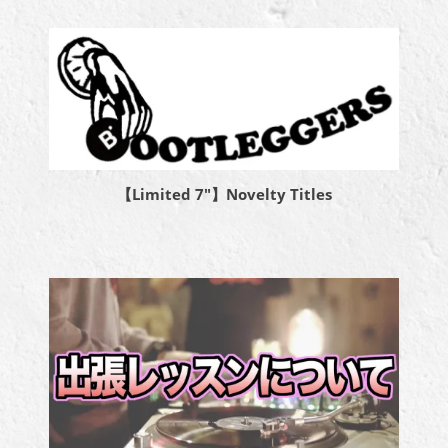
【Limited 7″】Novelty Titles