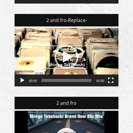
2 and fro-Replace-
動
画
プ
レ
ー
ヤ
ー
00:00
00:00
2 and fro
動
画
プ
レ