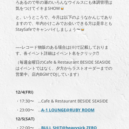
ろあるので年の瀬のいろんなウイルスにも体調管理は
気をつけてイキまSHOW
と。いうところで、今月は以下のようなかんじであり
ますので、年内かけこみでお会いできる方は是非とも
StaySafeでキャンパイしましょう〜
—–レコード物販のある場合は(※)で記載しておりま
す。各イベント詳細はイベント名をクリック🖱
（毎週金曜日のCafe & Restaurant BESIDE SEASIDE
はイベントではなく、夕方からラストオーダーまでの
営業中、店内BGMでDJしています）
12/4(FRI)
・17:30〜 …Cafe & Restaurant BESIDE SEASIDE
・23:00〜 …
A-1 LOUNGE@RUBY ROOM
12/5(SAT)
・22:00〜 …
BULL SHIT@heavysick ZERO