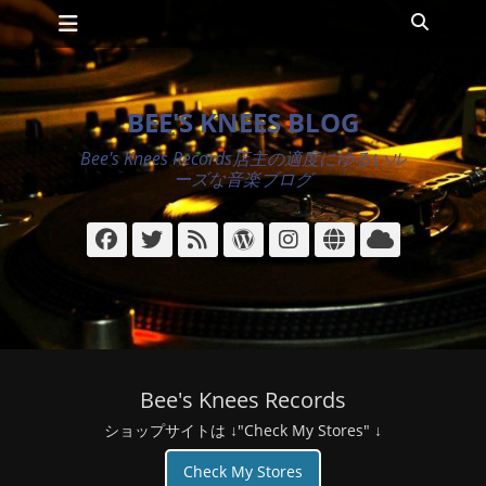
メインメニュー
コ
検
ン
索
テ
ン
ツ
BEE'S KNEES BLOG
へ
ス
Bee's Knees Records店主の適度にゆるいル
キ
ーズな音楽ブログ
ッ
プ
Facebook
Twitter
フ
WordPress
Instagram
サ
ク
ィ
イ
ラ
ー
ト
ウ
ド
ド
Bee's Knees Records
ショップサイトは ↓"Check My Stores" ↓
Check My Stores