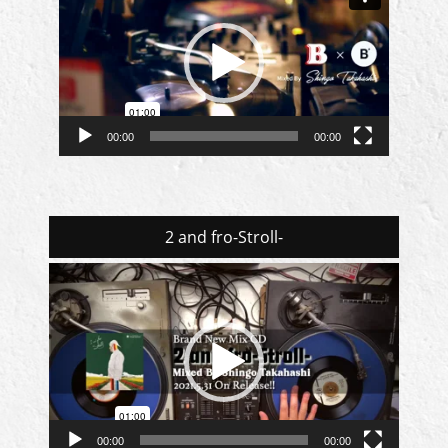
画
プ
レ
ー
ヤ
ー
00:00
00:00
2 and fro-Stroll-
動
画
プ
レ
ー
ヤ
ー
00:00
00:00