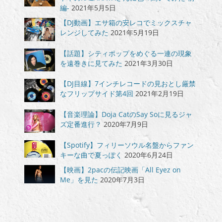
編-
2021年5月5日
【DJ動画】エサ箱の安レコでミックスチャ
レンジしてみた
2021年5月19日
【話題】シティポップをめぐる一連の現象
を遠巻きに見てみた
2021年3月30日
【DJ目線】7インチレコードの見おとし厳禁
なフリップサイド第4回
2021年2月19日
【音楽理論】Doja CatのSay Soに見るジャ
ズ定番進行？
2020年7月9日
【Spotify】フィリーソウル名盤からファン
キーな曲で夏っぽく
2020年6月24日
【映画】2pacの伝記映画「All Eyez on
Me」を見た
2020年7月3日