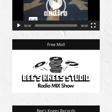
ー
ヤ
ー
00:00
00:00
Free Mix!!
Bee’s Knees Records