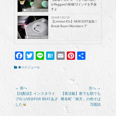
かReggaeの私物12インチを手放
すよ
◆新入荷アップ！！
2026年1月21日
【Limited 45s】NEW EDIT追加！
Break Room Members 7″
◆Members Only
Facebook
Twitter
Line
Hatena
Email
Pinterest
共
有
カ
◆スケジュール
テ
ゴ
リ
ー
投
← 前へ
次へ →
稿
前
次
【DJ配信】インスタライ
【夜活飯】夜でも朝でも
の
の
ブIG LIVE@FOR BEATあざ
椎名町「南天」の肉そば
ナ
投
投
した
万能説
ビ
稿:
稿:
ゲ