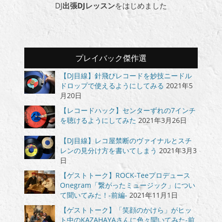
DJ
出張DJレッスン
をはじめました
プレイバック傑作選
【DJ目線】針飛びレコードを妙技ニードル
ドロップで使えるようにしてみる
2021年5
月20日
【レコードハック】センターずれの7インチ
を聴けるようにしてみた
2021年3月26日
【DJ目線】レコ屋禁断のヴァイナルとスチ
レンの見分け方を書いてしまう
2021年3月3
日
【ゲストトーク】ROCK-Teeプロデュース
Onegram「繋がったミュージック」につい
て聞いてみた！-前編-
2021年11月1日
【ゲストトーク】「笑顔のかけら」がヒッ
ト中のKAZAHAYAさんに色々聞いてみた-前