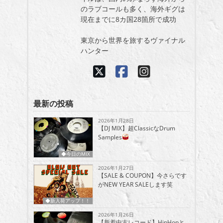
のラブコールも多く、海外ギグは
現在までに8カ国28箇所で成功
東京から世界を旅するヴァイナル
ハンター
最新の投稿
2026年1月28日
【DJ MIX】超ClassicなDrum
Samples
◆今日のMIX
2026年1月27日
【SALE & COUPON】今さらです
がNEW YEAR SALEします笑
◆新入荷アップ！！
2026年1月26日
【新着中古レコード】HipHopと