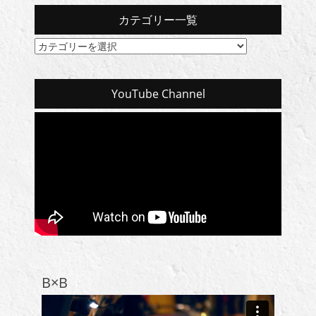
カテゴリー一覧
カ
テ
ゴ
リ
YouTube Channel
ー
一
覧
B×B
動