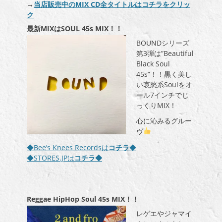
→
当店販売中のMIX CD全タイトルはコチラをクリッ
ク
最新MIXはSOUL 45s MIX！！
BOUNDシリーズ
第3弾は”Beautiful
Black Soul
45s”！！黒く美し
い哀愁系Soulをオ
ール7インチでじ
っくりMIX！
心に沁みるグルー
ヴ
◆Bee’s Knees Recordsは
コチラ
◆
◆STORES.JPは
コチラ◆
Reggae HipHop Soul 45s MIX！！
レゲエやジャマイ