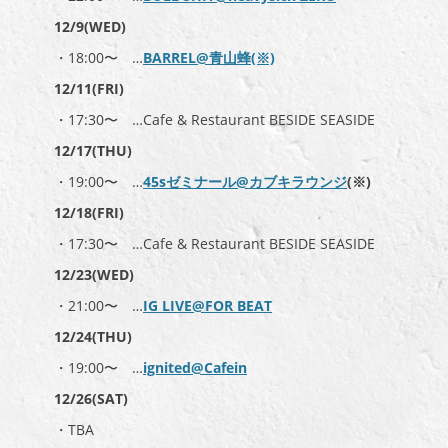
12/9(WED)
・18:00〜 …
BARREL@青山蜂(※)
12/11(FRI)
・17:30〜 …Cafe & Restaurant BESIDE SEASIDE
12/17(THU)
・19:00〜 …
45sゼミナール@カブキラウンジ
(※)
12/18(FRI)
・17:30〜 …Cafe & Restaurant BESIDE SEASIDE
12/23(WED)
・21:00〜 …
IG LIVE@FOR BEAT
12/24(THU)
・19:00〜 …
ignited@Cafein
12/26(SAT)
・TBA