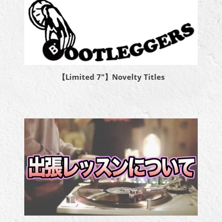
【Limited 7″】Novelty Titles