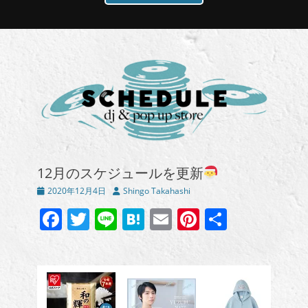
12月のスケジュールを更新
投
投
2020年12月4日
Shingo Takahashi
稿
稿
Facebook
Twitter
Line
Hatena
Email
Pinterest
共
日
者
有