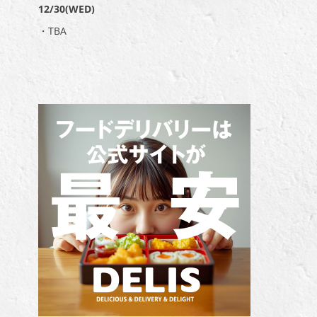
12/30(WED)
・TBA