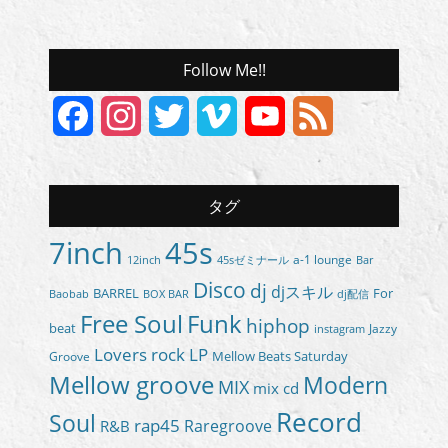
Follow Me!!
Facebook
Instagram
Twitter
Vimeo
YouTube
Feed
Channel
タグ
7inch
45s
a-1 lounge
45sゼミナール
12inch
Bar
Disco
dj
djスキル
BARREL
For
BOX BAR
Baobab
dj配信
Free Soul
Funk
hiphop
beat
Jazzy
instagram
Lovers rock
LP
Groove
Mellow Beats Saturday
Mellow groove
Modern
MIX
mix cd
Record
Soul
rap45
Raregroove
R&B