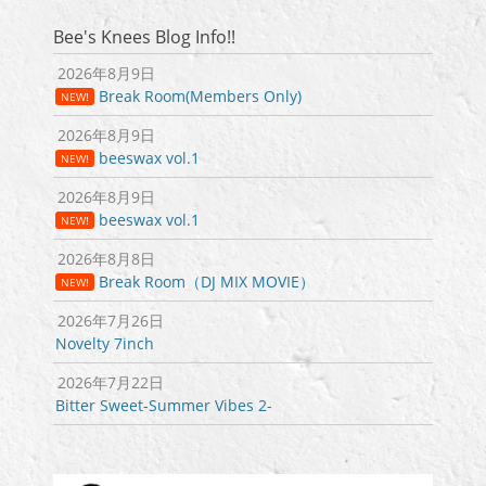
ー
シ
Bee's Knees Blog Info!!
ョ
2026年8月9日
ン
Break Room(Members Only)
NEW!
2026年8月9日
beeswax vol.1
NEW!
2026年8月9日
beeswax vol.1
NEW!
2026年8月8日
Break Room（DJ MIX MOVIE）
NEW!
2026年7月26日
Novelty 7inch
2026年7月22日
Bitter Sweet-Summer Vibes 2-