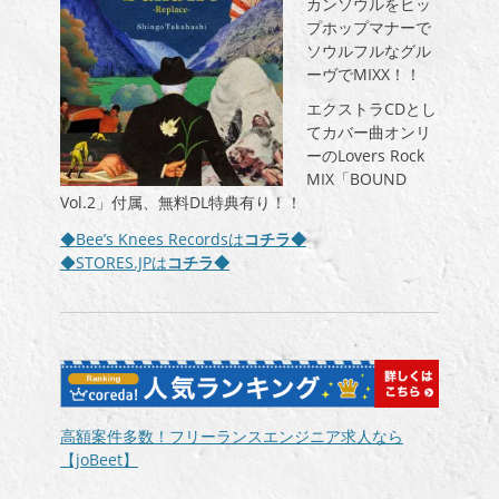
カンソウルをヒッ
プホップマナーで
ソウルフルなグル
ーヴでMIXX！！
エクストラCDとし
てカバー曲オンリ
ーのLovers Rock
MIX「BOUND
Vol.2」付属、無料DL特典有り！！
◆Bee’s Knees Recordsは
コチラ◆
◆STORES.JPは
コチラ◆
高額案件多数！フリーランスエンジニア求人なら
【joBeet】