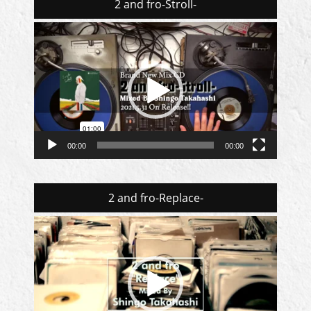
2 and fro-Stroll-
動
画
プ
レ
ー
ヤ
ー
00:00
00:00
2 and fro-Replace-
動
画
プ
レ
ー
ヤ
ー