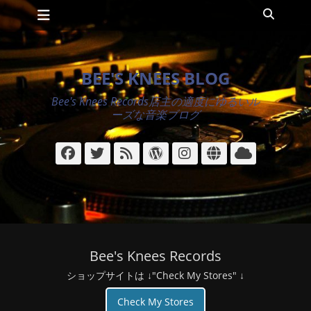
メインメニュー
コ
検
ン
索
テ
ン
ツ
BEE'S KNEES BLOG
へ
ス
Bee's Knees Records店主の適度にゆるいル
キ
ーズな音楽ブログ
ッ
プ
Facebook
Twitter
フ
WordPress
Instagram
サ
ク
ィ
イ
ラ
ー
ト
ウ
ド
ド
Bee's Knees Records
ショップサイトは ↓"Check My Stores" ↓
Check My Stores