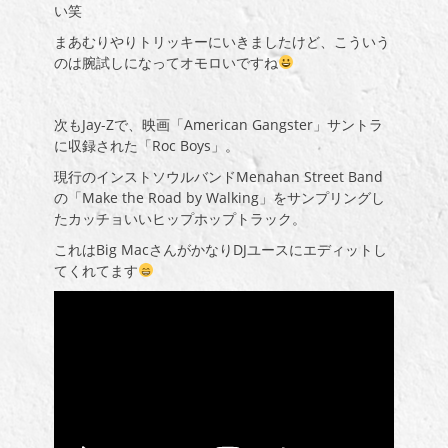
い笑
まあむりやりトリッキーにいきましたけど、こういう
のは腕試しになってオモロいですね
次もJay-Zで、映画「American Gangster」サントラ
に収録された「Roc Boys」。
現行のインストソウルバンドMenahan Street Band
の「Make the Road by Walking」をサンプリングし
たカッチョいいヒップホップトラック。
これは
Big Macさんが
かなりDJユースにエディットし
てくれてます