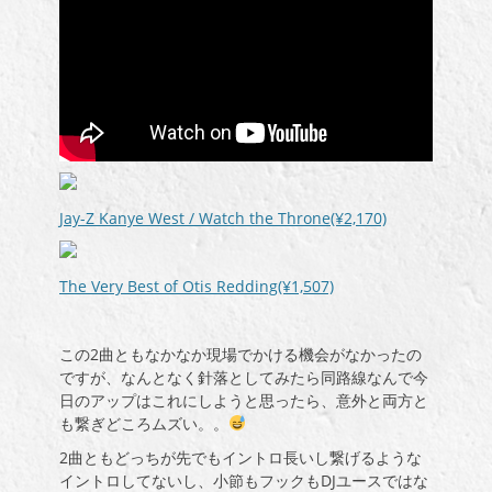
Jay-Z Kanye West / Watch the Throne(¥2,170)
The Very Best of Otis Redding(¥1,507)
この2曲ともなかなか現場でかける機会がなかったの
ですが、なんとなく針落としてみたら同路線なんで今
日のアップはこれにしようと思ったら、意外と両方と
も繋ぎどころムズい。。
2曲ともどっちが先でもイントロ長いし繋げるような
イントロしてないし、小節もフックもDJユースではな