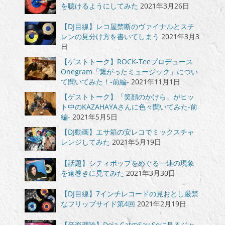
を聴けるようにしてみた
2021年3月26日
【DJ目線】レコ屋禁断のヴァイナルとスチ
レンの見分け方を書いてしまう
2021年3月3
日
【ゲストトーク】ROCK-Teeプロデュース
Onegram「繋がったミュージック」につい
て聞いてみた！-前編-
2021年11月1日
【ゲストトーク】「笑顔のかけら」がヒッ
ト中のKAZAHAYAさんに色々聞いてみた-前
編-
2021年5月5日
【DJ動画】エサ箱の安レコでミックスチャ
レンジしてみた
2021年5月19日
【話題】シティポップをめぐる一連の現象
を遠巻きに見てみた
2021年3月30日
【DJ目線】7インチレコードの見おとし厳禁
なフリップサイド第4回
2021年2月19日
【音楽理論】Doja CatのSay Soに見るジャ