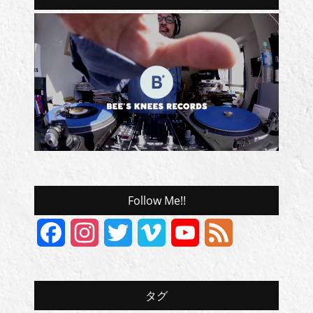
Follow Me!!
Facebook
Instagram
Twitter
Vimeo
YouTube
Feed
Channel
タグ