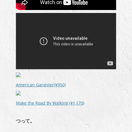
American Gangster(¥950)
Make the Road By Walking (¥1,170)
つって。