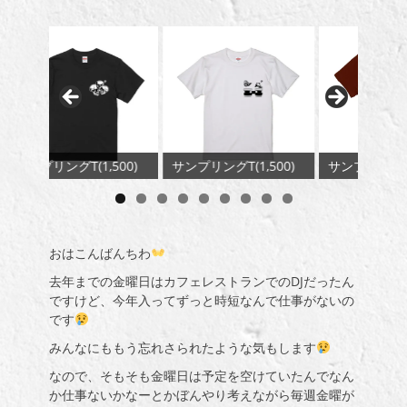
サンプリングT(1,500)
サンプリングT(1,500)
サンプリ
おはこんばんちわ
去年までの金曜日はカフェレストランでの
DJ
だったん
ですけど、今年入ってずっと時短なんで仕事がないの
です
みんなにももう忘れさられたような気もします
なので、そもそも金曜日は予定を空けていたんでなん
か仕事ないかなーとかぼんやり考えながら毎週金曜が