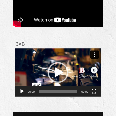
B×B
動
画
プ
レ
ー
ヤ
ー
00:00
00:00