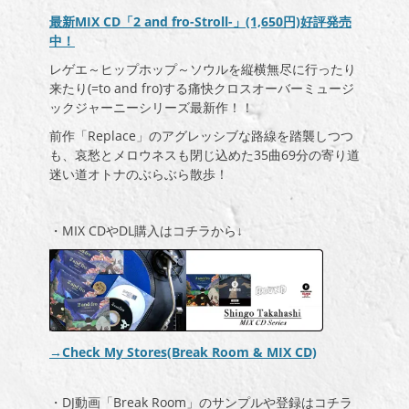
最新MIX CD「2 and fro-Stroll-」(1,650円)好評発売
中！
レゲエ～ヒップホップ～ソウルを縦横無尽に行ったり
来たり(=to and fro)する痛快クロスオーバーミュージ
ックジャーニーシリーズ最新作！！
前作「Replace」のアグレッシブな路線を踏襲しつつ
も、哀愁とメロウネスも閉じ込めた35曲69分の寄り道
迷い道オトナのぶらぶら散歩！
・MIX CDやDL購入はコチラから↓
→Check My Stores(Break Room & MIX CD)
・DJ動画「Break Room」のサンプルや登録はコチラ