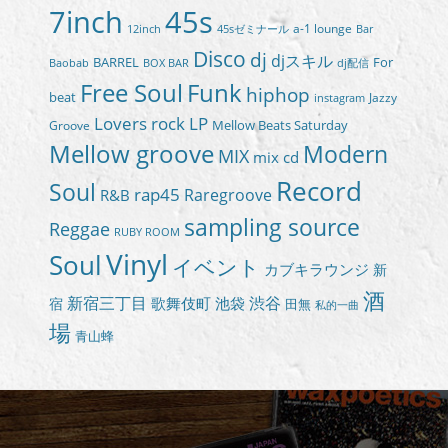
7inch
45s
a-1 lounge
45sゼミナール
12inch
Bar
Disco
dj
djスキル
BARREL
For
BOX BAR
Baobab
dj配信
Free Soul
Funk
hiphop
beat
Jazzy
instagram
Lovers rock
LP
Groove
Mellow Beats Saturday
Mellow groove
Modern
MIX
mix cd
Record
Soul
rap45
Raregroove
R&B
sampling source
Reggae
RUBY ROOM
Vinyl
Soul
イベント
カブキラウンジ
新
酒
新宿三丁目
渋谷
歌舞伎町
池袋
宿
田無
私的一曲
場
青山蜂