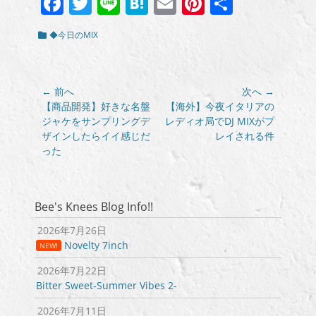
Facebook
Twitter
Line
Hatena
Email
Pinterest
共
有
カ
◆今日のMIX
テ
ゴ
リ
ー
投
← 前へ
次へ →
稿
前
次
【商品開発】好きな名盤
【海外】今夜イタリアの
の
の
ジャケをサンプリングデ
レディオ局でDJ MIXがプ
ナ
投
投
ザインしたらイイ感じだ
レイされる件
ビ
稿:
稿:
った
ゲ
ー
シ
Bee's Knees Blog Info!!
ョ
ン
2026年7月26日
Novelty 7inch
NEW!
2026年7月22日
Bitter Sweet-Summer Vibes 2-
2026年7月11日