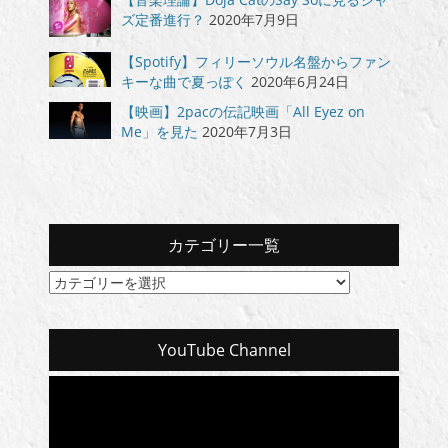
ズ定番進行？
2020年7月9日
【Spotify】フィリーソウル名盤からファン
キーな曲で夏っぽく
2020年6月24日
【映画】2pacの伝記映画「All Eyez on
Me」を見た
2020年7月3日
カテゴリー一覧
カ
テ
ゴ
リ
YouTube Channel
ー
一
覧