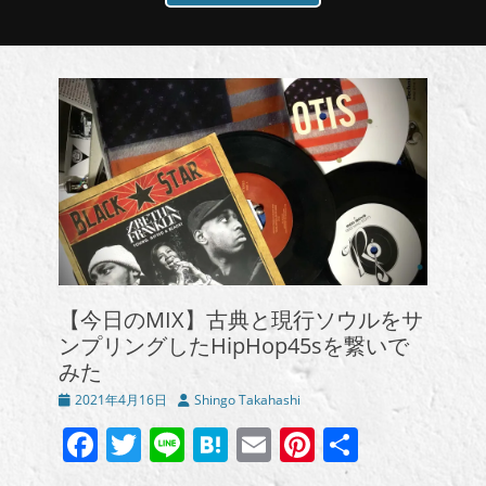
【今日のMIX】古典と現行ソウルをサ
ンプリングしたHipHop45sを繋いで
みた
投
投
2021年4月16日
Shingo Takahashi
稿
稿
Facebook
Twitter
Line
Hatena
Email
Pinterest
共
日
者
有