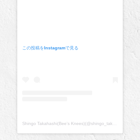
この投稿をInstagramで見る
Shingo Takahashi(Bee’s Knees)(@shingo_takahashi_iudp)がシェアした投稿