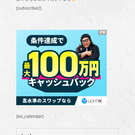
[subscribe2]
[eo_calendar]