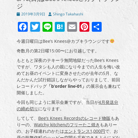
ジ
投
投
2019年3月9日
Shingo Takahashi
稿
稿
Facebook
Twitter
Line
Hatena
Email
Pinterest
共
日
者
有
今週日曜日はBee’s Knees@カブキラウンジです
奇数月の第2日曜15:00〜にお引越しです。
もともと深夜のテキーラ無間地獄だったBee’s Knees
ですが、ワタシも人の親になり今までの人生を悔い改
めてお昼のイベントに変身させたのが去年の5月、な
んだかんだ試行錯誤しながらやっておりまして、前回
レコードバッグ
「b’order line-01」
の展示会も兼ねて
開催しました。
今回も同じように展示会兼ですが、当日が
4月発送分
の締め切り
になります。
してして、
Bee’s Knees Recordsのレコード物販
もあ
りーの、
Watchy kitchenのフリーたこ焼き
もありー
の、お子様連れのかたは
エントランス1,000円
で、お
昼の歌舞伎町のハッピー空間を共有できるようにどな