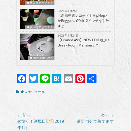
◆新入荷アップ！！
2026年1月26日
【新着中古レコード】HipHopと
かReggaeの私物12インチを手放
すよ
◆新入荷アップ！！
2026年1月21日
【Limited 45s】NEW EDIT追加！
Break Room Members 7″
◆Members Only
Facebook
Twitter
Line
Hatena
Email
Pinterest
共
有
カ
◆スケジュール
テ
ゴ
リ
ー
投
← 前へ
次へ →
稿
前
次
㊗︎復活！酒場日記
2019
最近自分で着てます
の
の
年1月
ナ