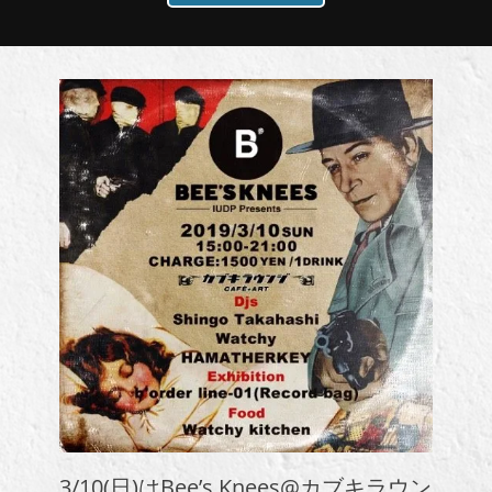
3/10(日)はBee’s Knees@カブキラウン