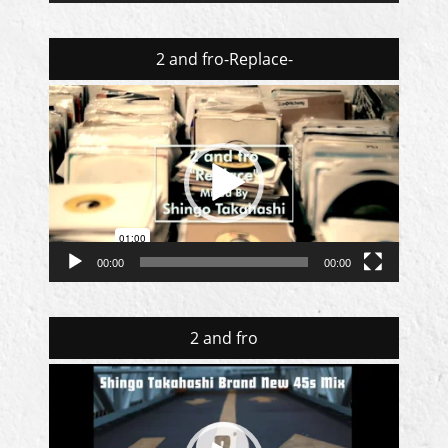
2 and fro-Replace-
動
画
プ
レ
ー
ヤ
ー
00:00
00:00
2 and fro
動
画
プ
レ