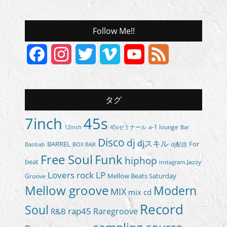
Follow Me!!
Facebook
Instagram
Twitter
Vimeo
YouTube
Feed
Channel
タグ
7inch
45s
a-1 lounge
45sゼミナール
12inch
Bar
Disco
dj
djスキル
BARREL
For
BOX BAR
Baobab
dj配信
Free Soul
Funk
hiphop
beat
Jazzy
instagram
Lovers rock
LP
Groove
Mellow Beats Saturday
Mellow groove
Modern
MIX
mix cd
Record
Soul
rap45
Raregroove
R&B