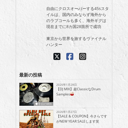
自由にクロスオーバーする45sスタ
イルは、国内のみならず海外から
のラブコールも多く、海外ギグは
現在までに8カ国28箇所で成功
東京から世界を旅するヴァイナル
ハンター
最新の投稿
2026年1月28日
【DJ MIX】超ClassicなDrum
Samples
◆今日のMIX
2026年1月27日
【SALE & COUPON】今さらです
がNEW YEAR SALEします笑