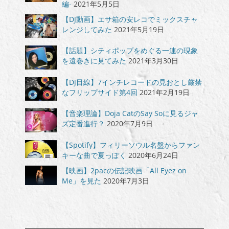
編-
2021年5月5日
【DJ動画】エサ箱の安レコでミックスチャ
レンジしてみた
2021年5月19日
【話題】シティポップをめぐる一連の現象
を遠巻きに見てみた
2021年3月30日
【DJ目線】7インチレコードの見おとし厳禁
なフリップサイド第4回
2021年2月19日
【音楽理論】Doja CatのSay Soに見るジャ
ズ定番進行？
2020年7月9日
【Spotify】フィリーソウル名盤からファン
キーな曲で夏っぽく
2020年6月24日
【映画】2pacの伝記映画「All Eyez on
Me」を見た
2020年7月3日