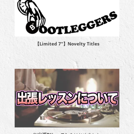
【Limited 7″】Novelty Titles