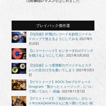
DJ
出張DJレッスン
をはじめました
プレイバック傑作選
【DJ目線】針飛びレコードを妙技ニードル
ドロップで使えるようにしてみる
2021年5
月20日
【レコードハック】センターずれの7インチ
を聴けるようにしてみた
2021年3月26日
【DJ目線】レコ屋禁断のヴァイナルとスチ
レンの見分け方を書いてしまう
2021年3月3
日
【ゲストトーク】ROCK-Teeプロデュース
Onegram「繋がったミュージック」につい
て聞いてみた！-前編-
2021年11月1日
【ゲストトーク】「笑顔のかけら」がヒッ
ト中のKAZAHAYAさんに色々聞いてみた-前