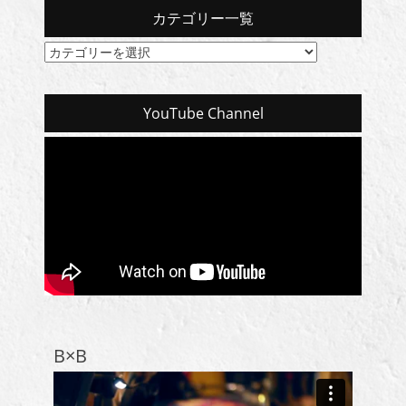
カテゴリー一覧
カ
テ
ゴ
リ
YouTube Channel
ー
一
覧
B×B
動
画