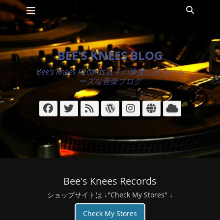
メインメニュー
コ
検
ン
索
テ
ン
ツ
BEE'S KNEES BLOG
へ
ス
Bee's Knees Records店主の適度にゆるいル
キ
ーズな音楽ブログ
ッ
プ
Facebook
Twitter
フ
WordPress
Instagram
サ
ク
ィ
イ
ラ
ー
ト
ウ
ド
ド
Bee's Knees Records
ショップサイトは ↓"Check My Stores" ↓
Check My Stores