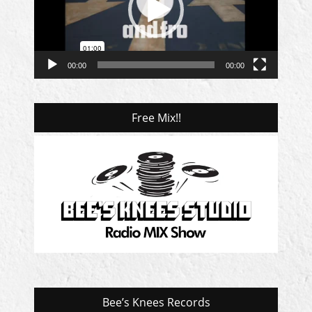
ー
ヤ
ー
00:00
00:00
Free Mix!!
Bee’s Knees Records