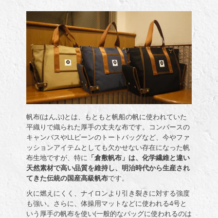
帆布(はんぷ)とは、もともと帆船の帆に使われていた
平織りで織られた厚手の丈夫な布です。コンバースの
キャンバスやLLビーンのトートバッグなど、今やファ
ッションアイテムとしても欠かせない存在になった帆
布生地ですが、特に
「倉敷帆布」は、化学繊維と違い
天然素材で高い品質を維持し、明治時代から生産され
てきた伝統の国産高級帆布
です。
火に燃えにくく、ナイロンより引き裂きに対する強度
も強い。さらに、体操用マットなどに使われる4号と
いう厚手の帆布を使い(一般的なバッグに使われるのは