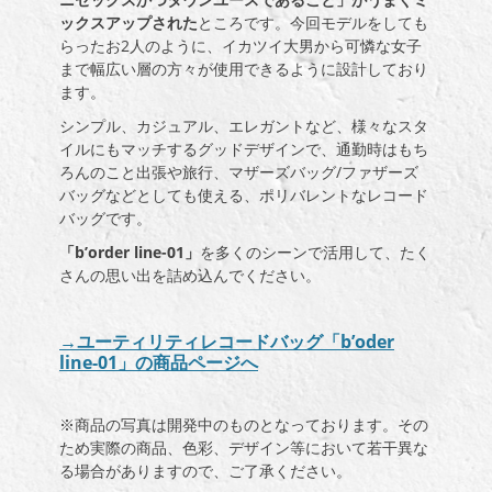
ックスアップされた
ところです。今回モデルをしても
らったお2人のように、イカツイ大男から可憐な女子
まで幅広い層の方々が使用できるように設計しており
ます。
シンプル、カジュアル、エレガントなど、様々なスタ
イルにもマッチするグッドデザインで、通勤時はもち
ろんのこと出張や旅行、マザーズバッグ/ファザーズ
バッグなどとしても使える、ポリバレントなレコード
バッグです。
「b’order line-01」
を多くのシーンで活用して、たく
さんの思い出を詰め込んでください。
→ユーティリティレコードバッグ「
b’oder
line-01」の商品ページへ
※商品の写真は開発中のものとなっております。その
ため実際の商品、色彩、デザイン等において若干異な
る場合がありますので、ご了承ください。