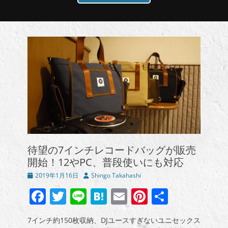
待望の7インチレコードバッグが販売
開始！12やPC、普段使いにも対応
投
投
2019年1月16日
Shingo Takahashi
稿
稿
Facebook
Twitter
Line
Hatena
Email
Pinterest
共
日
者
有
7インチ約150枚収納、DJユースすぎないユニセックス