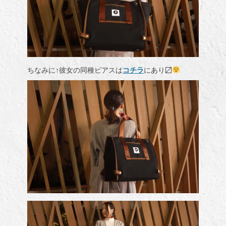
ちなみに↑彼女の同種ピアスは
コチラ
にあり〼