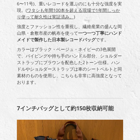
6〜11号)、重いレコードを運ぶのにも十分な強度を実
現。(
ワタシも年間100本を超える現場で1年間しっか
り使って耐久性は実証済み。)
強度とファッション性を重視し、繊維産業の盛んな岡
山県・倉敷市産の帆布を使って
一つ一つ丁寧にハンド
メイドで製作した日本製レコードバッグ
です。
カラーはブラック・ベージュ・ネイビーの3色展開
で、パイピングや持ち手のハンドル部分、ショルダー
ストラップにブラウンを配色した2トーン仕様。ハン
ドルやショルダーストラップは車のシートベルトと同
素材のものを使用し、こちらも非常に高強度となって
おります。
7
インチバッグとして約
150
枚収納可能