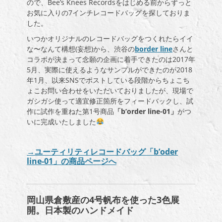
ので、Bee’s Knees Recordsをはじめる前からずっと
お気に入りの7インチレコードバッグを探しておりま
した。
いつかオリジナルのレコードバッグをつくれたらイイ
な〜なんて構想(妄想)から、渋谷の
border line
さんと
コラボが決まって念願の企画に着手できたのは2017年
5月、実際に使えるようなサンプルができたのが2018
年1月、以来SNSでポストしている段階からちょこち
ょこお問い合わせをいただいておりましたが、現場で
ガシガシ使って適宜修正箇所をフィードバックし、試
作に試作を重ねた第1号商品
「b’order line-01」
がつ
いに完成いたしました
→ユーティリティレコードバッグ「
b’oder
line-01」の商品ページへ
岡山県倉敷産の
4号
帆布を使った3色展
開。日本製のハンドメイド