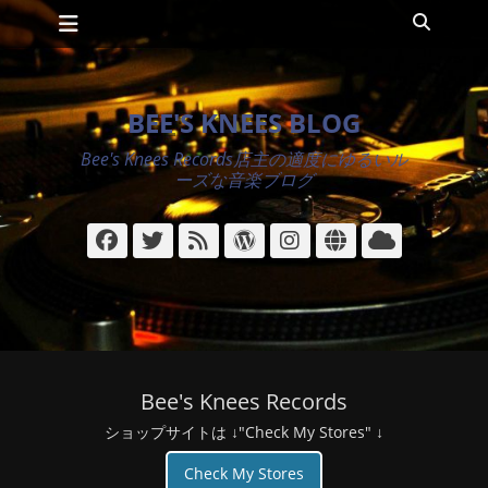
メインメニュー
コ
検
ン
索
テ
ン
ツ
BEE'S KNEES BLOG
へ
ス
Bee's Knees Records店主の適度にゆるいル
キ
ーズな音楽ブログ
ッ
プ
Facebook
Twitter
フ
WordPress
Instagram
サ
ク
ィ
イ
ラ
ー
ト
ウ
ド
ド
Bee's Knees Records
ショップサイトは ↓"Check My Stores" ↓
Check My Stores