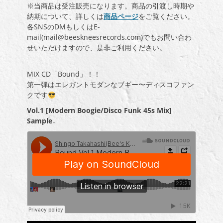
※当商品は受注販売になります。商品の引渡し時期や
納期について、詳しくは
商品ページ
をご覧ください。
各SNSのDMもしくはE-
mail(mail@beeskneesrecords.com)でもお問い合わ
せいただけますので、是非ご利用ください。
MIX CD「Bound」！！
第一弾はエレガントモダンなブギー〜ディスコファン
クです
Vol.1 [Modern Boogie/Disco Funk 45s Mix]
Sample↓