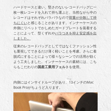
ハードケースと違い、堅さのないレコードバッグに一
枚一枚レコードを入れて持ち運ぶと、当然ながら中の
レコードはそれぞれバラバラなので
荷重が分散して持
ちにくい
と感じることがあります。インナーケースの
外側にリベットでかしめたガードプレートを装着する
ことによって、型くずれや
バラつきを抑え安定感を出
しました。
従来のレコードバッグとしてではなくファッション性
も重視してできるだけ薄く軽いことを考慮。さらに着
脱式にすることによって様々なシーンでの活用が効く
よう工夫しました。インナーケースの素材には、こち
らもこだわりの
国産工業用フェルト
を使用。
内側にはインサイドループがあり、13インチのMac
Book Proがちょうど入ります。