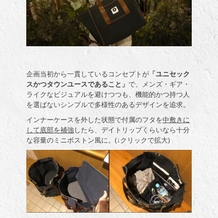
企画当初から一貫しているコンセプトが
「ユニセック
スかつタウンユースであること」
で、メンズ・ギア・
ライクなビジュアルを避けつつも、機能的かつ持つ人
を選ばないシンプルで多様性のあるデザインを追求。
インナーケースを外した状態で付属のフタを
中敷きに
して底部を補強
したら、デイトリップくらいなら十分
な容量のミニボストン風に。(↓クリックで拡大)