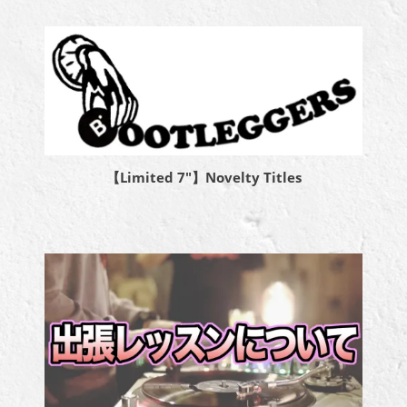
【Limited 7″】Novelty Titles