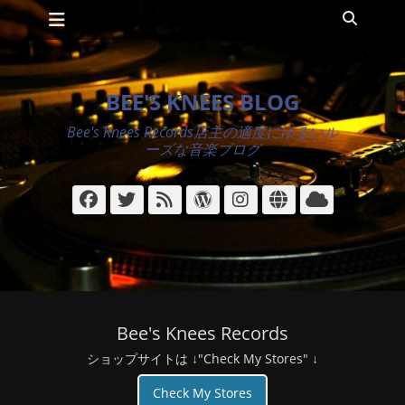
メインメニュー
コ
検
ン
索
テ
ン
ツ
BEE'S KNEES BLOG
へ
ス
Bee's Knees Records店主の適度にゆるいル
キ
ーズな音楽ブログ
ッ
プ
Facebook
Twitter
フ
WordPress
Instagram
サ
ク
ィ
イ
ラ
ー
ト
ウ
ド
ド
Bee's Knees Records
ショップサイトは ↓"Check My Stores" ↓
Check My Stores