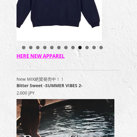
HERE NEW APPAREL
New MIX絶賛発売中！！
Bitter Sweet -SUMMER VIBES 2-
2,000 JPY