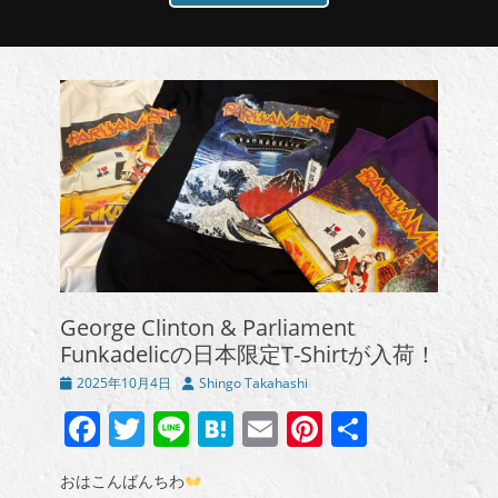
George Clinton & Parliament
Funkadelicの日本限定T-Shirtが入荷！
投
投
2025年10月4日
Shingo Takahashi
稿
稿
Facebook
Twitter
Line
Hatena
Email
Pinterest
共
日
者
有
おはこんばんちわ