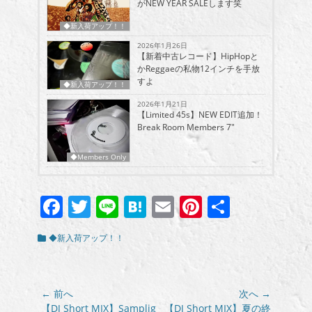
がNEW YEAR SALEします笑
◆新入荷アップ！！
2026年1月26日
【新着中古レコード】HipHopと
かReggaeの私物12インチを手放
すよ
◆新入荷アップ！！
2026年1月21日
【Limited 45s】NEW EDIT追加！
Break Room Members 7″
◆Members Only
Facebook
Twitter
Line
Hatena
Email
Pinterest
共
有
カ
◆新入荷アップ！！
テ
ゴ
リ
ー
投
← 前へ
次へ →
稿
前
次
【DJ Short MIX】Samplig
【DJ Short MIX】夏の終