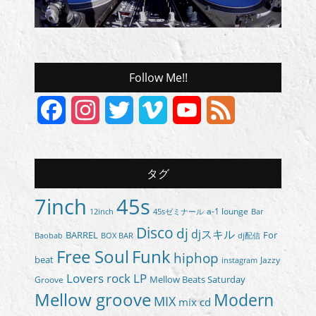
Follow Me!!
Facebook
Instagram
Twitter
Vimeo
YouTube
Feed
Channel
タグ
7inch
45s
a-1 lounge
45sゼミナール
12inch
Bar
Disco
dj
djスキル
BARREL
For
BOX BAR
Baobab
dj配信
Free Soul
Funk
hiphop
beat
Jazzy
instagram
Lovers rock
LP
Groove
Mellow Beats Saturday
Mellow groove
Modern
MIX
mix cd