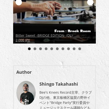
Bitter Sweet -BRIDGE EDITION- (DL)
Bitter
2,000 JPY
2,000 
Author
Shingo Takahashi
Bee's Knees Record主宰、クラブ
DJの他、東京板橋区協賛の野外イ
ベント"Bridge Party"実行委員や
ミュージックスクール講師なども