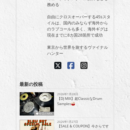
務める
自由にクロスオーバーする45sスタ
イルは、国内のみならず海外から
のラブコールも多く、海外ギグは
現在までに8カ国28箇所で成功
東京から世界を旅するヴァイナル
ハンター
最新の投稿
2026年1月28日
【DJ MIX】超ClassicなDrum
Samples
◆今日のMIX
2026年1月27日
【SALE & COUPON】今さらです