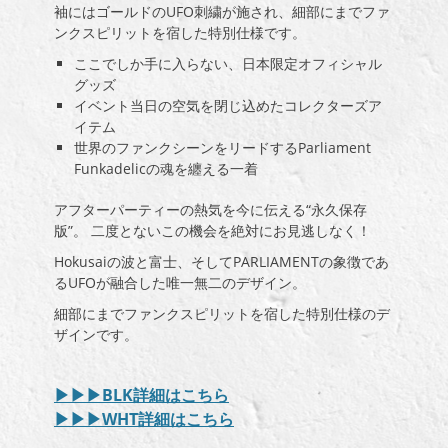
袖にはゴールドのUFO刺繍が施され、細部にまでファ
ンクスピリットを宿した特別仕様です。
ここでしか手に入らない、日本限定オフィシャル
グッズ
イベント当日の空気を閉じ込めたコレクターズア
イテム
世界のファンクシーンをリードするParliament
Funkadelicの魂を纏える一着
アフターパーティーの熱気を今に伝える“永久保存
版”。 二度とないこの機会を絶対にお見逃しなく！
Hokusaiの波と富士、そしてPARLIAMENTの象徴であ
るUFOが融合した唯一無二のデザイン。
細部にまでファンクスピリットを宿した特別仕様のデ
ザインです。
▶︎▶︎▶︎BLK詳細はこちら
▶︎▶︎▶︎WHT詳細はこちら