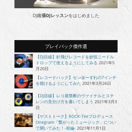
DJ
出張DJレッスン
をはじめました
プレイバック傑作選
【DJ目線】針飛びレコードを妙技ニードル
ドロップで使えるようにしてみる
2021年5
月20日
【レコードハック】センターずれの7インチ
を聴けるようにしてみた
2021年3月26日
【DJ目線】レコ屋禁断のヴァイナルとスチ
レンの見分け方を書いてしまう
2021年3月3
日
【ゲストトーク】ROCK-Teeプロデュース
Onegram「繋がったミュージック」につい
て聞いてみた！-前編-
2021年11月1日