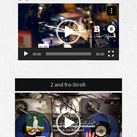
動
画
プ
レ
ー
ヤ
ー
00:00
00:00
2 and fro-Stroll-
動
画
プ
レ
ー
ヤ
ー