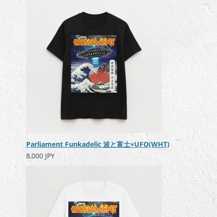
Parliament Funkadelic 波と富士×UFO(WHT)
8,000 JPY