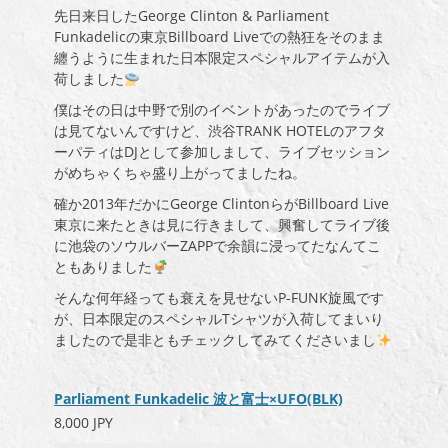
先日来日したGeorge Clinton & Parliament
Funkadelicの東京Billboard Liveでの熱狂をそのまま
纏うように生まれた日本限定スペシャルアイテムが入
荷しました
僕はその日は中野で別のイベントがあったのでライブ
は見てないんですけど、渋谷TRANK HOTELのアフタ
ーパティはDJとして参加しまして、ライブセッション
がめちゃくちゃ盛り上がってましたね。
確か2013年だかにGeorge ClintonらがBillboard Live
東京に来たときは見に行きまして、興奮してライブ後
に池袋のソウルバーZAPPで余韻に浸ってたなんてこ
ともありました
そんな何年経っても衰えを見せないP-FUNK旋風です
が、日本限定のスペシャルTシャツが入荷してまいり
ましたので是非ともチェックしてみてくださいまし
Parliament Funkadelic 波と富士×UFO(BLK)
8,000 JPY