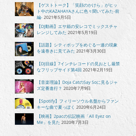
【ゲストトーク】「笑顔のかけら」がヒッ
ト中のKAZAHAYAさんに色々聞いてみた-前
編-
2021年5月5日
【DJ動画】エサ箱の安レコでミックスチャ
レンジしてみた
2021年5月19日
【話題】シティポップをめぐる一連の現象
を遠巻きに見てみた
2021年3月30日
【DJ目線】7インチレコードの見おとし厳禁
なフリップサイド第4回
2021年2月19日
【音楽理論】Doja CatのSay Soに見るジャ
ズ定番進行？
2020年7月9日
【Spotify】フィリーソウル名盤からファン
キーな曲で夏っぽく
2020年6月24日
【映画】2pacの伝記映画「All Eyez on
Me」を見た
2020年7月3日