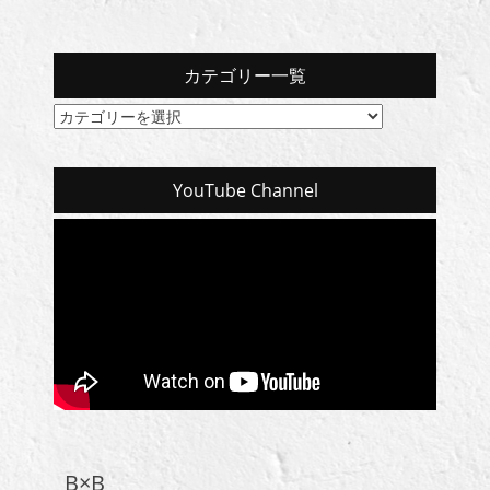
カテゴリー一覧
カ
テ
ゴ
リ
YouTube Channel
ー
一
覧
B×B