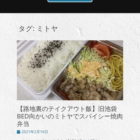
タグ:
ミトヤ
【路地裏のテイクアウト飯】旧池袋
BED向かいのミトヤでスパイシー焼肉
弁当
投
2021年2月16日
稿