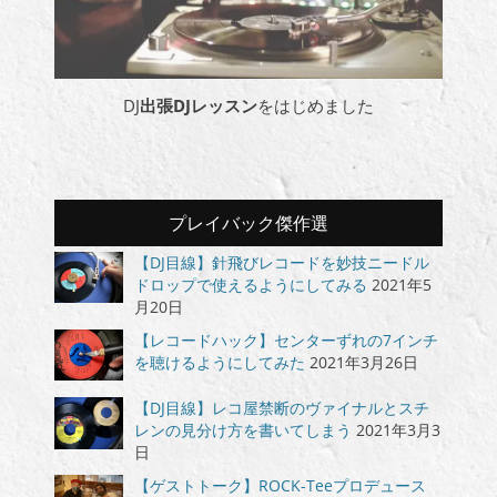
DJ
出張DJレッスン
をはじめました
プレイバック傑作選
【DJ目線】針飛びレコードを妙技ニードル
ドロップで使えるようにしてみる
2021年5
月20日
【レコードハック】センターずれの7インチ
を聴けるようにしてみた
2021年3月26日
【DJ目線】レコ屋禁断のヴァイナルとスチ
レンの見分け方を書いてしまう
2021年3月3
日
【ゲストトーク】ROCK-Teeプロデュース