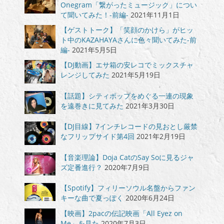
Onegram「繋がったミュージック」につい
て聞いてみた！-前編-
2021年11月1日
【ゲストトーク】「笑顔のかけら」がヒッ
ト中のKAZAHAYAさんに色々聞いてみた-前
編-
2021年5月5日
【DJ動画】エサ箱の安レコでミックスチャ
レンジしてみた
2021年5月19日
【話題】シティポップをめぐる一連の現象
を遠巻きに見てみた
2021年3月30日
【DJ目線】7インチレコードの見おとし厳禁
なフリップサイド第4回
2021年2月19日
【音楽理論】Doja CatのSay Soに見るジャ
ズ定番進行？
2020年7月9日
【Spotify】フィリーソウル名盤からファン
キーな曲で夏っぽく
2020年6月24日
【映画】2pacの伝記映画「All Eyez on
Me」を見た
2020年7月3日