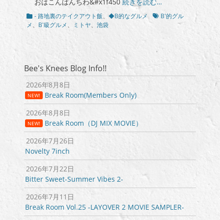
おはこんばんちわ&#x1f450
続きを読む…
日
カ
タ
- 路地裏のテイクアウト飯
、
◆B的なグルメ
B'的グル
テ
グ
メ
、
B'級グルメ
、
ミトヤ
、
池袋
ゴ
リ
ー
Bee's Knees Blog Info!!
2026年8月8日
Break Room(Members Only)
NEW!
2026年8月8日
Break Room（DJ MIX MOVIE）
NEW!
2026年7月26日
Novelty 7inch
2026年7月22日
Bitter Sweet-Summer Vibes 2-
2026年7月11日
Break Room Vol.25 -LAYOVER 2 MOVIE SAMPLER-