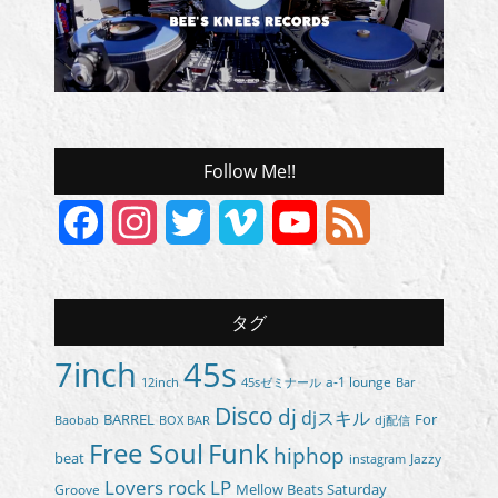
Follow Me!!
Facebook
Instagram
Twitter
Vimeo
YouTube
Feed
Channel
タグ
7inch
45s
a-1 lounge
45sゼミナール
12inch
Bar
Disco
dj
djスキル
BARREL
For
BOX BAR
Baobab
dj配信
Free Soul
Funk
hiphop
beat
Jazzy
instagram
Lovers rock
LP
Groove
Mellow Beats Saturday