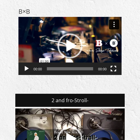
B×B
動
画
プ
レ
ー
ヤ
ー
00:00
00:00
2 and fro-Stroll-
動
画
プ
レ
ー