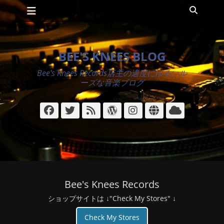
メインメニュー
コ
検
ン
索
テ
ン
ツ
BEE'S KNEES BLOG
へ
ス
Bee's Knees Records店主の適度にゆるいル
キ
ーズな音楽ブログ
ッ
プ
Facebook
Twitter
フ
WordPress
Instagram
サ
ク
ィ
イ
ラ
ー
ト
ウ
ド
ド
Bee's Knees Records
ショップサイトは ↓"Check My Stores" ↓
Check My Stores