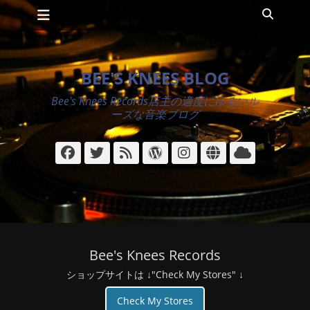
メインメニュー
コ
検
ン
索
テ
ン
ツ
BEE'S KNEES BLOG
へ
ス
Bee's Knees Records店主の適度にゆるいル
キ
ーズな音楽ブログ
ッ
プ
Facebook
Twitter
フ
WordPress
Instagram
サ
ク
ィ
イ
ラ
ー
ト
ウ
ド
ド
Bee's Knees Records
ショップサイトは ↓"Check My Stores" ↓
Check My Stores