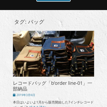
タグ:
バッグ
レコードバッグ「b’order line-01」一
部納品
投
2019年3月6日
稿
本日はいよいよ1月から販売開始した7インチレコード
日