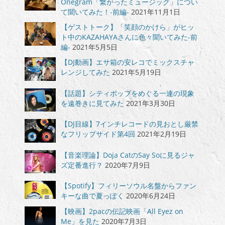
Onegram「繋がったミュージック」につい
て聞いてみた！-前編-
2021年11月1日
【ゲストトーク】「笑顔のかけら」がヒッ
ト中のKAZAHAYAさんに色々聞いてみた-前
編-
2021年5月5日
【DJ動画】エサ箱の安レコでミックスチャ
レンジしてみた
2021年5月19日
【話題】シティポップをめぐる一連の現象
を遠巻きに見てみた
2021年3月30日
【DJ目線】7インチレコードの見おとし厳禁
なフリップサイド第4回
2021年2月19日
【音楽理論】Doja CatのSay Soに見るジャ
ズ定番進行？
2020年7月9日
【Spotify】フィリーソウル名盤からファン
キーな曲で夏っぽく
2020年6月24日
【映画】2pacの伝記映画「All Eyez on
Me」を見た
2020年7月3日