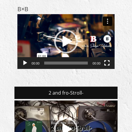
B×B
動
画
プ
レ
ー
ヤ
ー
00:00
00:00
2 and fro-Stroll-
動
画
プ
レ
ー