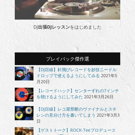
DJ
出張DJレッスン
をはじめました
プレイバック傑作選
【DJ目線】針飛びレコードを妙技ニードル
ドロップで使えるようにしてみる
2021年5
月20日
【レコードハック】センターずれの7インチ
を聴けるようにしてみた
2021年3月26日
【DJ目線】レコ屋禁断のヴァイナルとスチ
レンの見分け方を書いてしまう
2021年3月3
日
【ゲストトーク】ROCK-Teeプロデュース