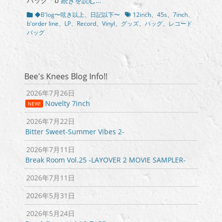
バッグ「b
続きを読む…
カ
タ
◆B'log〜呟き以上、日記以下〜
12inch
、
45s
、
7inch
、
テ
グ
b'order line
、
LP
、
Record
、
Vinyl
、
グッズ
、
バッグ
、
レコード
ゴ
バッグ
リ
ー
Bee's Knees Blog Info!!
2026年7月26日
Novelty 7inch
NEW!
2026年7月22日
Bitter Sweet-Summer Vibes 2-
2026年7月11日
Break Room Vol.25 -LAYOVER 2 MOVIE SAMPLER-
2026年7月11日
2026年5月31日
2026年5月24日