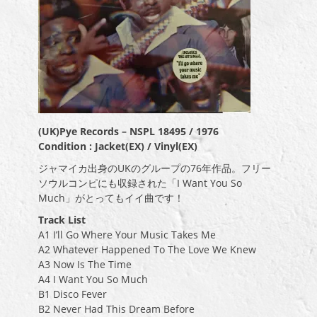
(UK)Pye Records – NSPL 18495 / 1976
Condition : Jacket(EX) / Vinyl(EX)
ジャマイカ出身のUKのグループの76年作品。フリー
ソウルコンピにも収録された「I Want You So
Much」がとってもイイ曲です！
Track List
A1 I’ll Go Where Your Music Takes Me
A2 Whatever Happened To The Love We Knew
A3 Now Is The Time
A4 I Want You So Much
B1 Disco Fever
B2 Never Had This Dream Before