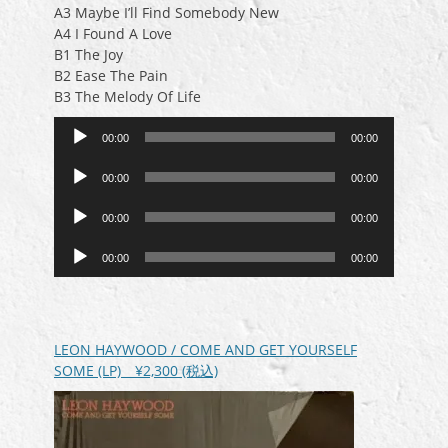
A3 Maybe I’ll Find Somebody New
A4 I Found A Love
B1 The Joy
B2 Ease The Pain
B3 The Melody Of Life
音
00:00
00:00
声
音
プ
00:00
00:00
声
レ
音
プ
ー
00:00
00:00
声
レ
ヤ
音
プ
ー
ー
00:00
00:00
声
レ
ヤ
プ
ー
ー
レ
ヤ
ー
ー
LEON HAYWOOD / COME AND GET YOURSELF
ヤ
SOME (LP)
¥2,300
(税込)
ー