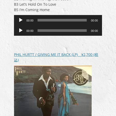
B3 Let’s Hold On To Love
B5 I’m Coming Home
音
00:00
00:00
声
音
プ
00:00
00:00
声
レ
プ
ー
レ
ヤ
ー
ー
PHIL HURTT / GIVING ME IT BACK (LP)
¥2,700
(税
ヤ
込)
ー