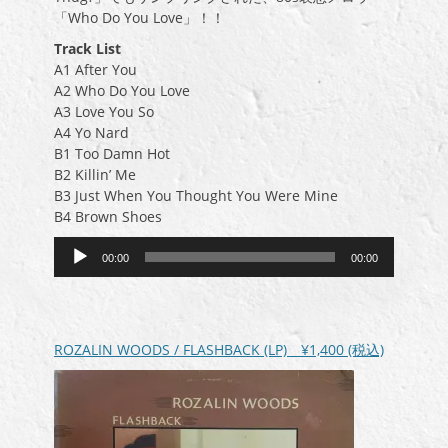
「Who Do You Love」！！
Track List
A1 After You
A2 Who Do You Love
A3 Love You So
A4 Yo Nard
B1 Too Damn Hot
B2 Killin’ Me
B3 Just When You Thought You Were Mine
B4 Brown Shoes
音
00:00
00:00
声
プ
レ
ー
ROZALIN WOODS / FLASHBACK (LP)
¥1,400
(税込)
ヤ
ー