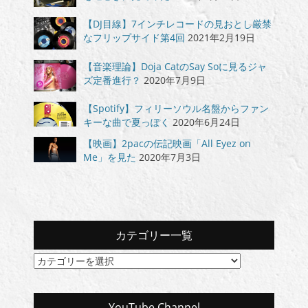
【DJ目線】7インチレコードの見おとし厳禁
なフリップサイド第4回
2021年2月19日
【音楽理論】Doja CatのSay Soに見るジャ
ズ定番進行？
2020年7月9日
【Spotify】フィリーソウル名盤からファン
キーな曲で夏っぽく
2020年6月24日
【映画】2pacの伝記映画「All Eyez on
Me」を見た
2020年7月3日
カテゴリー一覧
カ
テ
ゴ
リ
YouTube Channel