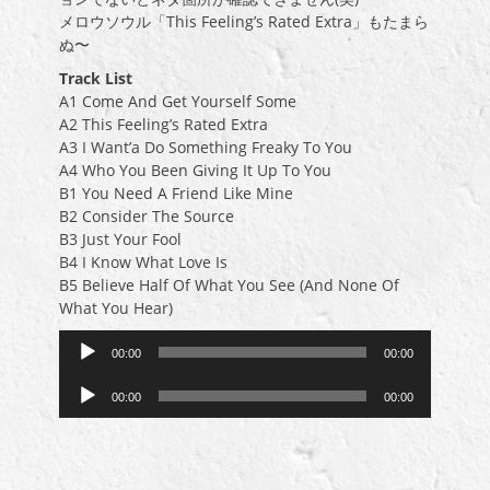
メロウソウル「This Feeling’s Rated Extra」もたまら
ぬ〜
Track List
A1 Come And Get Yourself Some
A2 This Feeling’s Rated Extra
A3 I Want’a Do Something Freaky To You
A4 Who You Been Giving It Up To You
B1 You Need A Friend Like Mine
B2 Consider The Source
B3 Just Your Fool
B4 I Know What Love Is
B5 Believe Half Of What You See (And None Of
What You Hear)
音
00:00
00:00
声
音
プ
00:00
00:00
声
レ
プ
ー
レ
ヤ
ー
ー