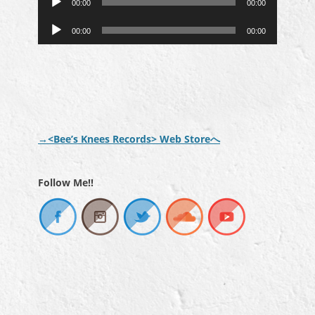
00:00
00:00
声
レ
音
プ
ー
00:00
00:00
声
レ
ヤ
プ
ー
ー
レ
ヤ
ー
ー
ヤ
ー
→<Bee’s Knees Records> Web Storeへ
Follow Me!!