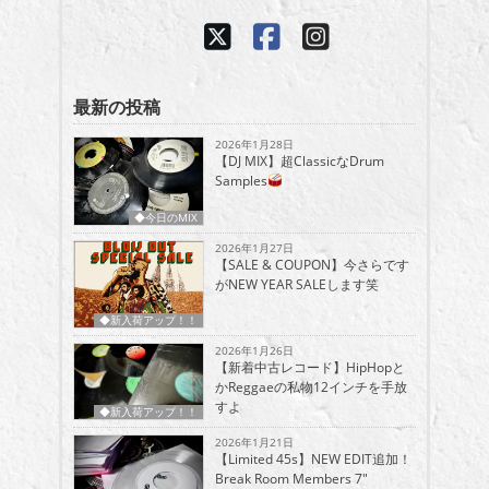
最新の投稿
2026年1月28日
【DJ MIX】超ClassicなDrum
Samples
◆今日のMIX
2026年1月27日
【SALE & COUPON】今さらです
がNEW YEAR SALEします笑
◆新入荷アップ！！
2026年1月26日
【新着中古レコード】HipHopと
かReggaeの私物12インチを手放
すよ
◆新入荷アップ！！
2026年1月21日
【Limited 45s】NEW EDIT追加！
Break Room Members 7″