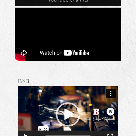
ー
一
覧
B×B
動
画
プ
レ
ー
ヤ
ー