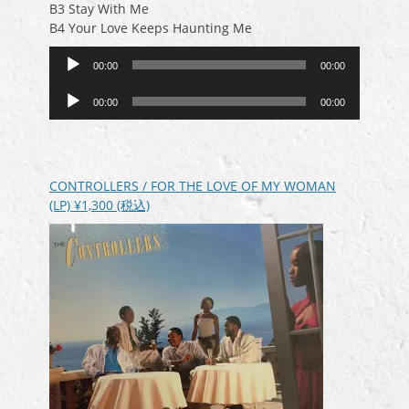
B3 Stay With Me
B4 Your Love Keeps Haunting Me
音
00:00
00:00
声
音
プ
00:00
00:00
声
レ
プ
ー
レ
ヤ
ー
ー
CONTROLLERS / FOR THE LOVE OF MY WOMAN
ヤ
(LP)
¥1,300
(税込)
ー