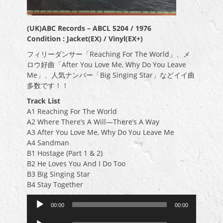
(UK)ABC Records – ABCL 5204 / 1976
Condition : Jacket(EX) / Vinyl(EX+)
フィリーダンサー「Reaching For The World」、メ
ロウ好曲「After You Love Me, Why Do You Leave
Me」、人気ナンバー「Big Singing Star」などイイ曲
多数です！！
Track List
A1 Reaching For The World
A2 Where There’s A Will—There’s A Way
A3 After You Love Me, Why Do You Leave Me
A4 Sandman
B1 Hostage (Part 1 & 2)
B2 He Loves You And I Do Too
B3 Big Singing Star
B4 Stay Together
音
00:00
00:00
声
音
プ