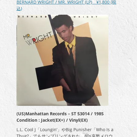
BERNARD WRIGHT / MR. WRIGHT (LP)
¥1,800
(税
ヤ
込)
ー
(US)Manhattan Records – ST 53014 / 1985
Condition : Jacket(EX+) / Vinyl(EX)
L.L. Cool J「Loungin’」やBig Punisher「Who Is a
Thug?」でもサンプリングされた、80s哀愁メロウ