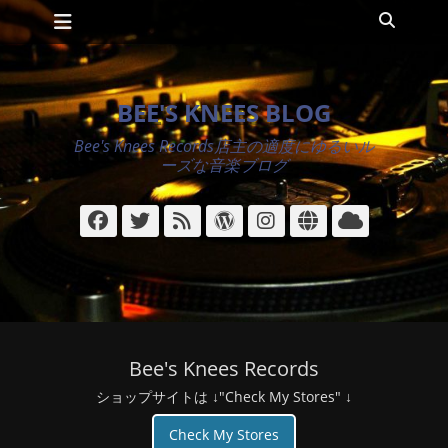
メインメニュー
コ
検
ン
索
テ
ン
ツ
BEE'S KNEES BLOG
へ
ス
Bee's Knees Records店主の適度にゆるいル
キ
ーズな音楽ブログ
ッ
プ
Facebook
Twitter
フ
WordPress
Instagram
サ
ク
ィ
イ
ラ
ー
ト
ウ
ド
ド
Bee's Knees Records
ショップサイトは ↓"Check My Stores" ↓
Check My Stores