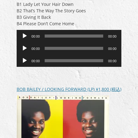
B1 Lady Let Your Hair Down
B2 That’s The Way The Story Goes
B3 Giving It Back
B4 Please Don’t Come Home
音
00:00
00:00
声
音
プ
00:00
00:00
声
レ
音
プ
ー
00:00
00:00
声
レ
ヤ
プ
ー
ー
レ
ヤ
ー
ー
BOB BAILEY / LOOKING FORWARD (LP)
¥1,800
(税込)
ヤ
ー