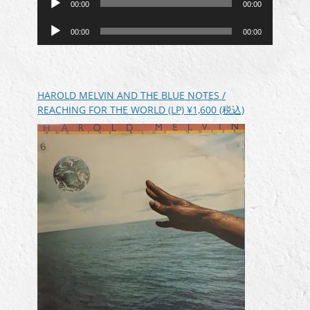
00:00
00:00
声
音
プ
00:00
00:00
声
レ
プ
ー
レ
ヤ
ー
ー
HAROLD MELVIN AND THE BLUE NOTES /
ヤ
REACHING FOR THE WORLD (LP)
¥1,600
(税込)
ー