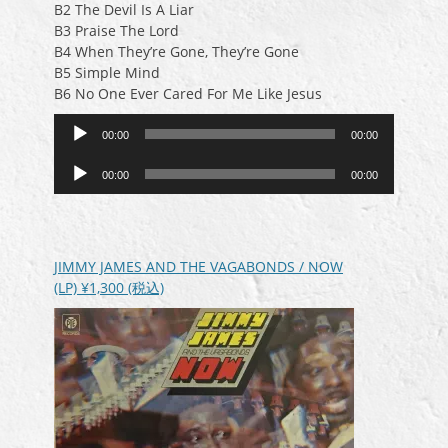
B2 The Devil Is A Liar
B3 Praise The Lord
B4 When They’re Gone, They’re Gone
B5 Simple Mind
B6 No One Ever Cared For Me Like Jesus
音
00:00
00:00
声
音
プ
00:00
00:00
声
レ
プ
ー
レ
ヤ
ー
ー
JIMMY JAMES AND THE VAGABONDS / NOW
ヤ
(LP)
¥1,300
(税込)
ー