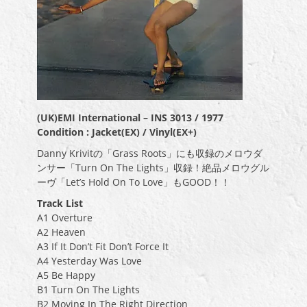
(UK)EMI International – INS 3013 / 1977
Condition : Jacket(EX) / Vinyl(EX+)
Danny Krivitの「Grass Roots」にも収録のメロウダ
ンサー「Turn On The Lights」収録！絶品メロウグル
ーヴ「Let’s Hold On To Love」もGOOD！！
Track List
A1 Overture
A2 Heaven
A3 If It Don’t Fit Don’t Force It
A4 Yesterday Was Love
A5 Be Happy
B1 Turn On The Lights
B2 Moving In The Right Direction