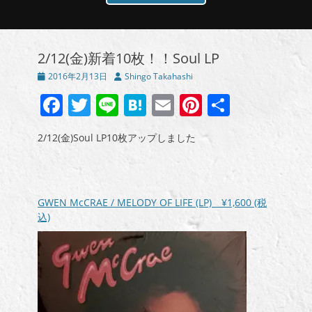
2/12(金)新着10枚！！Soul LP
投
投
2016年2月13日
Shingo Takahashi
稿
稿
Facebook
Twitter
Line
Hatena
Email
Pinterest
共
日
者
有
2/12(金)Soul LP10枚アップしました
GWEN McCRAE / MELODY OF LIFE (LP)
¥1,600
(税
込)