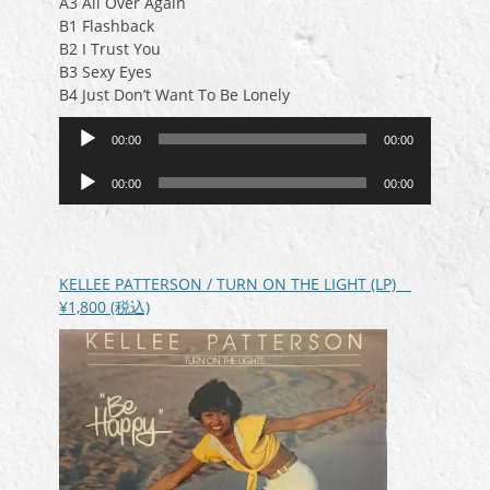
A3 All Over Again
B1 Flashback
B2 I Trust You
B3 Sexy Eyes
B4 Just Don’t Want To Be Lonely
音
00:00
00:00
声
音
プ
00:00
00:00
声
レ
プ
ー
レ
ヤ
ー
ー
KELLEE PATTERSON / TURN ON THE LIGHT (LP)
ヤ
¥1,800
(税込)
ー