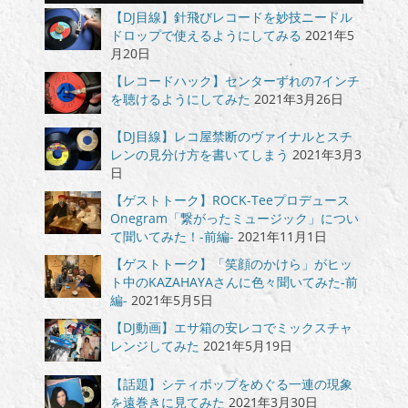
【DJ目線】針飛びレコードを妙技ニードル
ドロップで使えるようにしてみる
2021年5
月20日
【レコードハック】センターずれの7インチ
を聴けるようにしてみた
2021年3月26日
【DJ目線】レコ屋禁断のヴァイナルとスチ
レンの見分け方を書いてしまう
2021年3月3
日
【ゲストトーク】ROCK-Teeプロデュース
Onegram「繋がったミュージック」につい
て聞いてみた！-前編-
2021年11月1日
【ゲストトーク】「笑顔のかけら」がヒッ
ト中のKAZAHAYAさんに色々聞いてみた-前
編-
2021年5月5日
【DJ動画】エサ箱の安レコでミックスチャ
レンジしてみた
2021年5月19日
【話題】シティポップをめぐる一連の現象
を遠巻きに見てみた
2021年3月30日