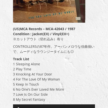
(US)MCA Records – MCA-42043 / 1987
Condition : Jacket(EX) / Vinyl(EX+)
※カットアウト（切れ込み）有り
CONTROLLERSの87年作。アーバンメロウな佳曲揃い
で、ムーディなラウンジータイムにも◎
Track List
1 Sleeping Alone
2 Play Time
3 Knocking At Your Door
4 For The Love Of My Woman
5 Keep In Touch
6 No One’s Ever Loved Me More
7 Love Is On Our Side
8 My Secret Fantasy
音