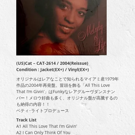
(US)Cat – CAT-2614 / 2004(Reissue)
Condition : Jacket(EX+) / Vinyl(EX+)
オリジナルはレアなことで知られるマイアミ産1979年
作品の2004年再発盤。冒頭を飾る「All This Love
That I’m Givin’」はFunkyなレアグルーヴダンスナン
バー！メロウ好曲も多く、オリジナル盤が高騰するの
も納得の内容！！
ベティ･ライトプロデュース
Track List
A1 All This Love That I’m Givin’
A2 I Can Only Think Of You