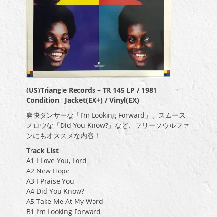
(US)Triangle Records – TR 145 LP / 1981
Condition : Jacket(EX+) / Vinyl(EX)
爽快ダンサーな「I’m Looking Forward」、スムース
メロウな「Did You Know?」など、フリーソウルファ
ンにもオススメな内容！
Track List
A1 I Love You, Lord
A2 New Hope
A3 I Praise You
A4 Did You Know?
A5 Take Me At My Word
B1 I’m Looking Forward