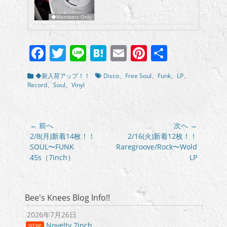
◆Members Only
Facebook
Twitter
Line
Hatena
Email
Pinterest
共
有
カ
タ
◆新入荷アップ！！
Disco
、
Free Soul
、
Funk
、
LP
、
テ
グ
Record
、
Soul
、
Vinyl
ゴ
リ
ー
投
← 前へ
次へ →
稿
前
次
2/8(月)新着14枚！！
2/16(火)新着12枚！！
の
の
SOUL〜FUNK
Raregroove/Rock〜Wold
ナ
投
投
45s（7inch）
LP
ビ
稿:
稿:
ゲ
ー
シ
Bee's Knees Blog Info!!
ョ
2026年7月26日
ン
Novelty 7inch
NEW!