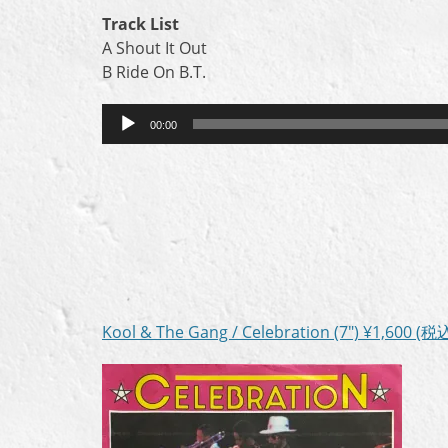
Track List
A Shout It Out
B Ride On B.T.
音
00:00
声
プ
レ
ー
ヤ
ー
Kool & The Gang / Celebration (7″)
¥1,600
(税込