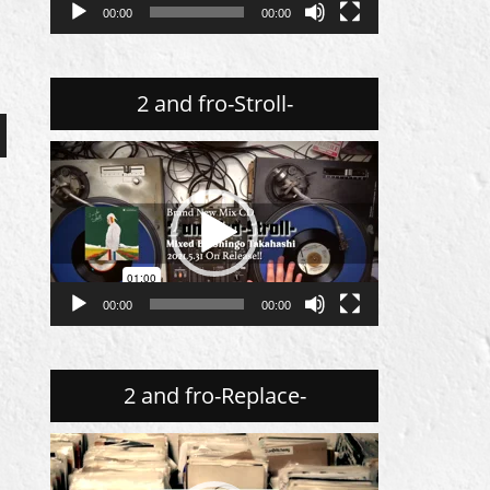
00:00
00:00
ー
2 and fro-Stroll-
動
画
プ
レ
ー
ヤ
00:00
00:00
ー
2 and fro-Replace-
動
画