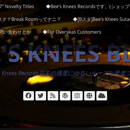
″ Novelty Titles
◆Bee’s Knees Recordsです。(ショ
ク？Break Roomってナニ？
◆[Bスタ]Bee’s Knees Sutad
かお問い合わせとか
◆For Overseas Customers
'S KNEES 
's Knees Records店主の適度にゆるいルーズな音
Facebook
Twitter
フ
WordPress
Instagram
サ
ク
ィ
イ
ラ
ー
ト
ウ
ド
ド