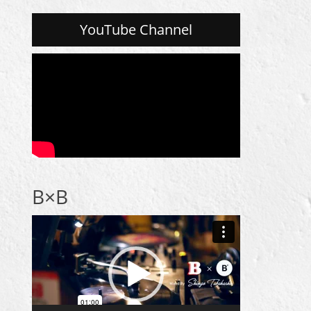
ゴ
リ
YouTube Channel
ー
一
覧
B×B
動
画
プ
レ
ー
ヤ