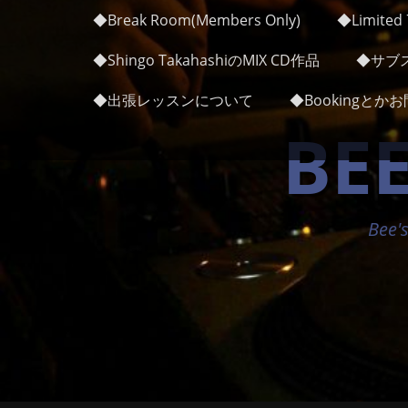
メインメニュー
コ
◆Break Room(Members Only)
◆Limited 7
ン
テ
◆Shingo TakahashiのMIX CD作品
◆サブス
ン
ツ
◆出張レッスンについて
◆Bookingと
へ
BEE
ス
キ
ッ
プ
Bee