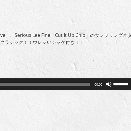
ove」、Serious Lee Fine「Cut It Up Chip」のサンプリングネ
ークラシック！！ウレシいジャケ付き！！
ボ
00:00
リ
ュ
ー
ム
調
節
に