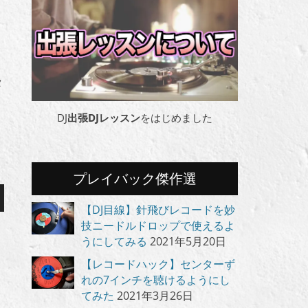
タ
DJ
出張DJレッスン
をはじめました
プレイバック傑作選
【DJ目線】針飛びレコードを妙
技ニードルドロップで使えるよ
うにしてみる
2021年5月20日
【レコードハック】センターず
れの7インチを聴けるようにし
てみた
2021年3月26日