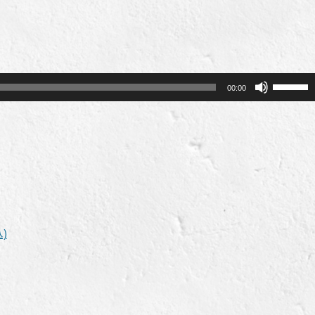
ボ
00:00
リ
ュ
ー
ム
調
節
に
は
)
上
下
矢
印
キ