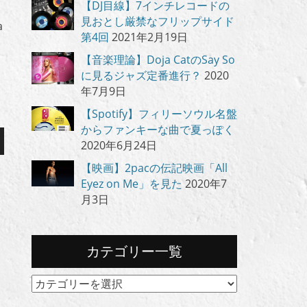
【DJ目線】7インチレコードの
見おとし厳禁なフリップサイド
a
第4回
2021年2月19日
【音楽理論】Doja CatのSay So
に見るジャズ定番進行？
2020
年7月9日
【Spotify】フィリーソウル名盤
からファンキーな曲で夏っぽく
2020年6月24日
【映画】2pacの伝記映画「All
Eyez on Me」を見た
2020年7
月3日
カテゴリー一覧
カ
テ