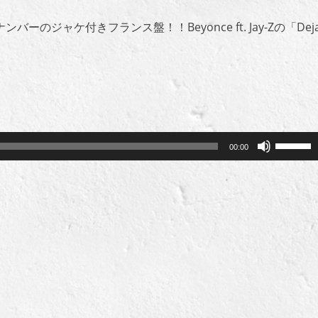
のジャケ付きフランス盤！！Beyonce ft. Jay-Zの「Dej
ボ
00:00
リ
ュ
ー
ム
調
節
に
は
上
下