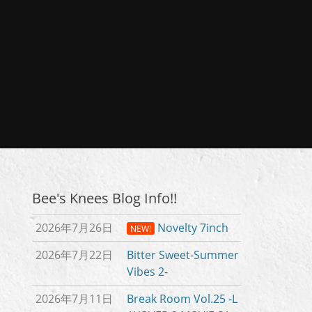
Bee's Knees Blog Info!!
2026年7月26日
Novelty 7inch
NEW!
2026年7月22日
Bitter Sweet-Summer
Vibes 2-
2026年7月11日
Break Room Vol.25 -L