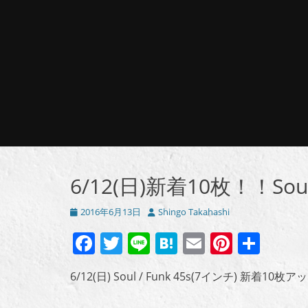
6/12(日)新着10枚！！Soul /
投
投
2016年6月13日
Shingo Takahashi
稿
稿
Facebook
Twitter
Line
Hatena
Email
Pintere
共
日
者
有
6/12(日) Soul / Funk 45s(7インチ) 新着10