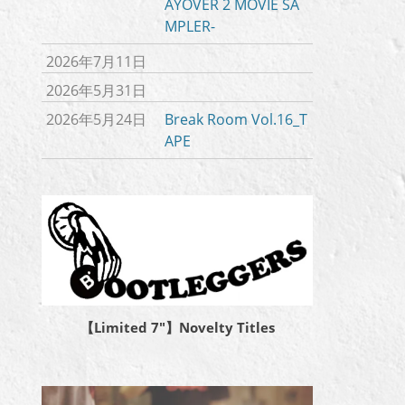
AYOVER 2 MOVIE SA
MPLER-
2026年7月11日
2026年5月31日
2026年5月24日
Break Room Vol.16_T
APE
【Limited 7″】Novelty Titles