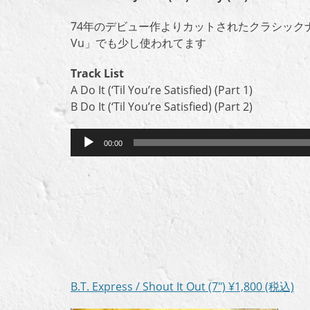
74年のデビュー作よりカットされたクラシックナンバー
Vu」でも少し使われてます
Track List
A Do It (‘Til You’re Satisfied) (Part 1)
B Do It (‘Til You’re Satisfied) (Part 2)
音
00:00
声
プ
レ
ー
ヤ
ー
B.T. Express / Shout It Out (7″)
¥1,800
(税込)