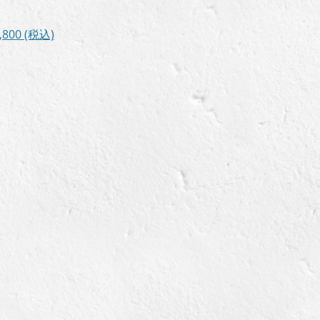
は
,800
(税込)
上
下
矢
印
キ
ー
を
使
っ
て
く
だ
さ
い。