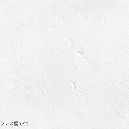
矢
印
キ
ー
を
使
っ
て
く
だ
さ
い。
ランス盤で^^