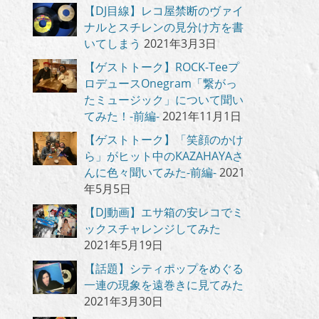
【DJ目線】レコ屋禁断のヴァイ
ナルとスチレンの見分け方を書
いてしまう
2021年3月3日
【ゲストトーク】ROCK-Teeプ
ロデュースOnegram「繋がっ
たミュージック」について聞い
てみた！-前編-
2021年11月1日
【ゲストトーク】「笑顔のかけ
ら」がヒット中のKAZAHAYAさ
んに色々聞いてみた-前編-
2021
年5月5日
【DJ動画】エサ箱の安レコでミ
ックスチャレンジしてみた
2021年5月19日
【話題】シティポップをめぐる
一連の現象を遠巻きに見てみた
2021年3月30日