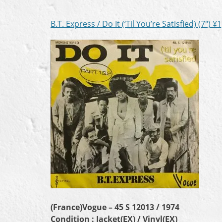
B.T. Express / Do It (‘Til You’re Satisfied) (7″)
¥1
(France)Vogue – 45 S 12013 / 1974
Condition : Jacket(EX) / Vinyl(EX)