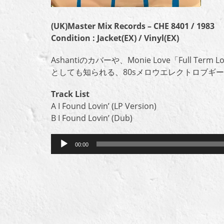
(UK)Master Mix Records – CHE 8401 / 1983
Condition : Jacket(EX) / Vinyl(EX)
Ashantiのカバーや、Monie Love「Full Term L
としても知られる、80sメロウエレクトロブギ
Track List
A I Found Lovin’ (LP Version)
B I Found Lovin’ (Dub)
音
00:00
声
プ
レ
ー
ヤ
ー