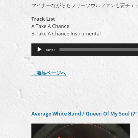
マイナーながらもフリーソウルファンも要チェ
Track List
A Take A Chance
B Take A Chance Instrumental
音
00:00
声
プ
レ
→商品ページへ
ー
ヤ
ー
Average White Band / Queen Of My Soul (7″