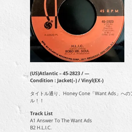
(US)Atlantic – 45-2823 / —
Condition : Jacket(–) / Vinyl(EX-)
タイトル通り、Honey Cone「Want Ad
ル！！
Track List
A1 Answer To The Want Ads
B2 H.L.I.C.