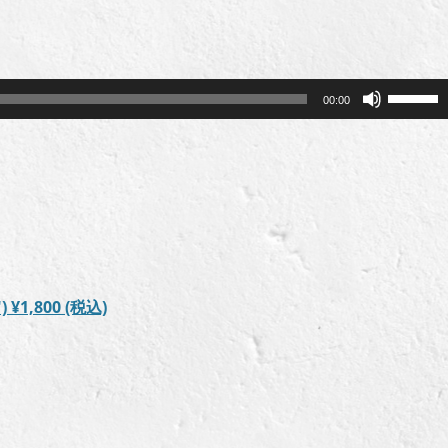
ボ
00:00
リ
ュ
ー
ム
調
節
に
は
″)
¥1,800
(税込)
上
下
矢
印
キ
ー