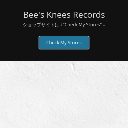
Bee's Knees Records
ショップサイトは ↓"Check My Stores" ↓
Check My Stores