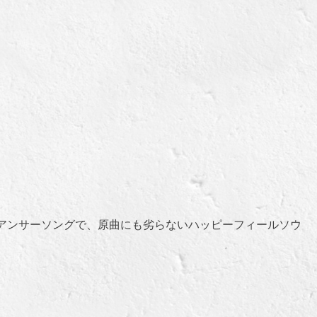
を
使
っ
て
く
だ
さ
い。
s」へのアンサーソングで、原曲にも劣らないハッピーフィールソウ