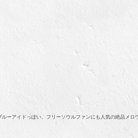
キ
ー
を
使
っ
て
く
だ
さ
い。
ブルーアイドっぽい、フリーソウルファンにも人気の絶品メロ