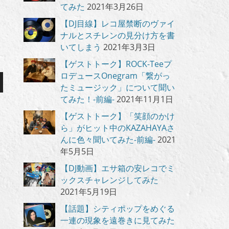
てみた
2021年3月26日
【DJ目線】レコ屋禁断のヴァイ
ナルとスチレンの見分け方を書
いてしまう
2021年3月3日
【ゲストトーク】ROCK-Teeプ
ロデュースOnegram「繋がっ
たミュージック」について聞い
てみた！-前編-
2021年11月1日
【ゲストトーク】「笑顔のかけ
ら」がヒット中のKAZAHAYAさ
んに色々聞いてみた-前編-
2021
年5月5日
【DJ動画】エサ箱の安レコでミ
ックスチャレンジしてみた
2021年5月19日
【話題】シティポップをめぐる
一連の現象を遠巻きに見てみた