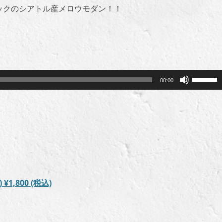
ックのシアトル産メロウモダン！！
ボ
00:00
リ
ュ
ー
ム
調
節
に
は
)
¥1,800
(税込)
上
下
矢
印