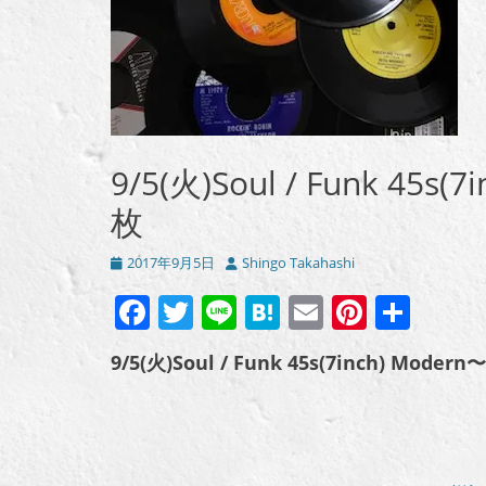
9/5(火)Soul / Funk 45s
枚
投
投
2017年9月5日
Shingo Takahashi
稿
稿
Facebook
Twitter
Line
Hatena
Email
Pintere
共
日
者
有
9/5(火)Soul / Funk 45s(7inch) M