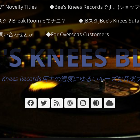
″ Novelty Titles
◆Bee’s Knees Recordsです。(ショ
ク？Break Roomってナニ？
◆[Bスタ]Bee’s Knees Sutad
かお問い合わせとか
◆For Overseas Customers
'S KNEES 
's Knees Records店主の適度にゆるいルーズな音
Facebook
Twitter
フ
WordPress
Instagram
サ
ク
ィ
イ
ラ
ー
ト
ウ
ド
ド