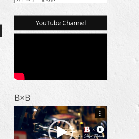
テ
ゴ
リ
YouTube Channel
ー
一
覧
B×B
動
画
プ
レ