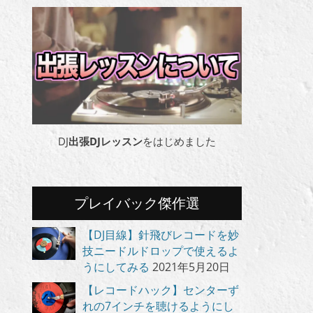
DJ
出張DJレッスン
をはじめました
プレイバック傑作選
【DJ目線】針飛びレコードを妙
技ニードルドロップで使えるよ
うにしてみる
2021年5月20日
【レコードハック】センターず
れの7インチを聴けるようにし