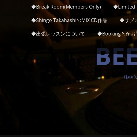
メインメニュー
コ
◆Break Room(Members Only)
◆Limited 7
ン
テ
◆Shingo TakahashiのMIX CD作品
◆サブス
ン
ツ
◆出張レッスンについて
◆Bookingと
へ
BEE
ス
キ
ッ
プ
Bee