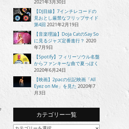
2021年3月30日
【DJ目線】7インチレコードの
見おとし厳禁なフリップサイド
第4回
2021年2月19日
【音楽理論】Doja CatのSay So
に見るジャズ定番進行？
2020
年7月9日
【Spotify】フィリーソウル名盤
からファンキーな曲で夏っぽく
2020年6月24日
【映画】2pacの伝記映画「All
Eyez on Me」を見た
2020年7
月3日
ウ
カテゴリー一覧
カ