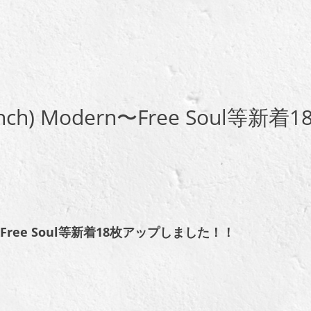
(7inch) Modern〜Free Soul等新着1
st
odern〜Free Soul等新着18枚アップしました！！