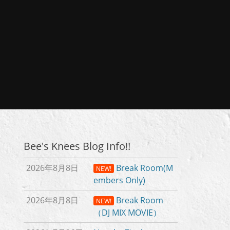
Bee's Knees Blog Info!!
2026年8月8日
Break Room(M
NEW!
embers Only)
2026年8月8日
Break Room
NEW!
（DJ MIX MOVIE）