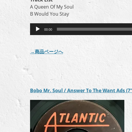
A Queen Of My Soul
B Would You Stay
音
00:00
声
プ
レ
→商品ページへ
ー
ヤ
ー
Bobo Mr. Soul / Answer To The Want Ads (7