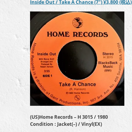
Inside Out / Take A Chance (7″)
¥3,800
(税込)
(US)Home Records – H 3015 / 1980
Condition : Jacket(–) / Vinyl(EX)