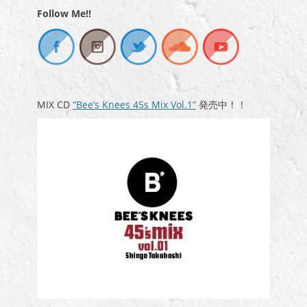
Follow Me!!
MIX CD
“Bee’s Knees 45s Mix Vol.1”
発売中！！