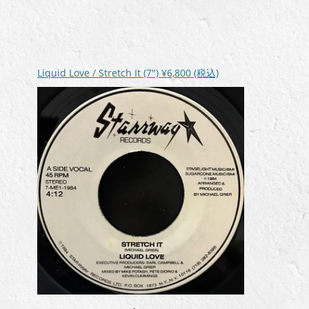
Liquid Love / Stretch It (7″)
¥6,800
(税込)