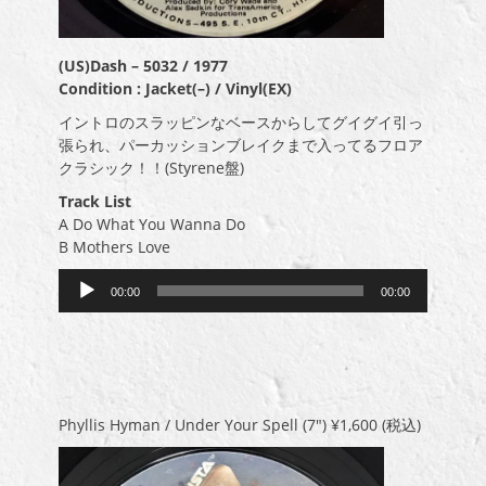
(US)Dash ‎– 5032 / 1977
Condition : Jacket(–) / Vinyl(EX)
イントロのスラッピンなベースからしてグイグイ引っ
張られ、パーカッションブレイクまで入ってるフロア
クラシック！！(Styrene盤)
Track List
A Do What You Wanna Do
B Mothers Love
音
00:00
00:00
声
プ
レ
ー
ヤ
ー
Phyllis Hyman / Under Your Spell (7″)
¥1,600
(税込)