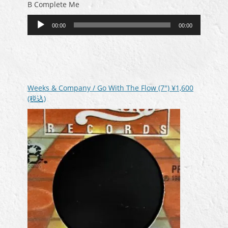
B Complete Me
音
00:00
00:00
声
プ
レ
ー
ヤ
ー
Weeks & Company / Go With The Flow (7″)
¥1,600
(税込)