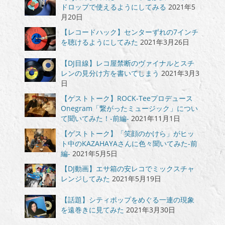
ドロップで使えるようにしてみる
2021年5
月20日
【レコードハック】センターずれの7インチ
を聴けるようにしてみた
2021年3月26日
【DJ目線】レコ屋禁断のヴァイナルとスチ
レンの見分け方を書いてしまう
2021年3月3
日
【ゲストトーク】ROCK-Teeプロデュース
Onegram「繋がったミュージック」につい
て聞いてみた！-前編-
2021年11月1日
【ゲストトーク】「笑顔のかけら」がヒッ
ト中のKAZAHAYAさんに色々聞いてみた-前
編-
2021年5月5日
【DJ動画】エサ箱の安レコでミックスチャ
レンジしてみた
2021年5月19日
【話題】シティポップをめぐる一連の現象
を遠巻きに見てみた
2021年3月30日