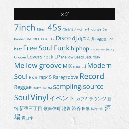
タグ
7inch
45s
a-1 lounge
45sゼミナール
12inch
Bar
Disco
dj
djスキル
BARREL
For
BOX BAR
Baobab
dj配信
Free Soul
Funk
hiphop
beat
Jazzy
instagram
Lovers rock
LP
Groove
Mellow Beats Saturday
Mellow groove
Modern
MIX
mix cd
Record
Soul
rap45
Raregroove
R&B
sampling source
Reggae
RUBY ROOM
Vinyl
Soul
イベント
カブキラウンジ
新
酒
新宿三丁目
渋谷
歌舞伎町
池袋
宿
田無
私的一曲
場
青山蜂