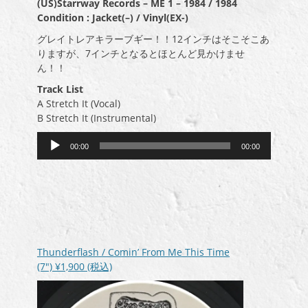
(US)Starrway Records ‎– ME 1 – 1984 / 1984
Condition : Jacket(–) / Vinyl(EX-)
グレイトレアキラーブギー！！12インチはそこそこあ
りますが、7インチとなるとほとんど見かけませ
ん！！
Track List
A Stretch It (Vocal)
B Stretch It (Instrumental)
音
00:00
00:00
声
プ
レ
ー
ヤ
ー
Thunderflash / Comin’ From Me This Time
(7″)
¥1,900
(税込)