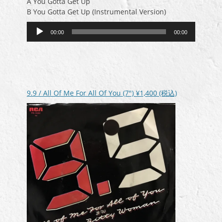
A You Gotta Get Up
B You Gotta Get Up (Instrumental Version)
音
00:00
00:00
声
プ
レ
ー
ヤ
ー
9.9 / All Of Me For All Of You (7″)
¥1,400
(税込)