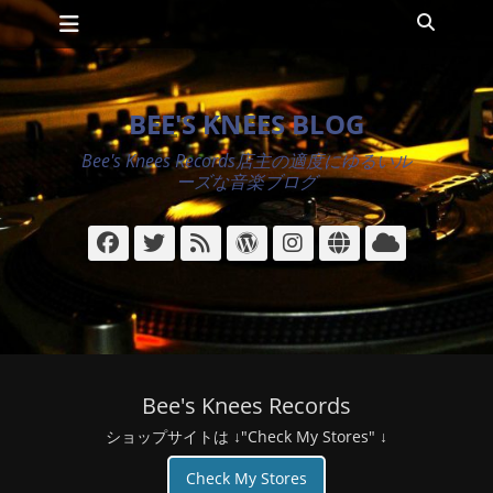
メインメニュー
コ
検
ン
索
テ
ン
ツ
BEE'S KNEES BLOG
へ
ス
Bee's Knees Records店主の適度にゆるいル
キ
ーズな音楽ブログ
ッ
プ
Facebook
Twitter
フ
WordPress
Instagram
サ
ク
ィ
イ
ラ
ー
ト
ウ
ド
ド
Bee's Knees Records
ショップサイトは ↓"Check My Stores" ↓
Check My Stores