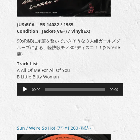
(US)RCA ‎– PB-14082 / 1985
Condition : Jacket(VG+) / Vinyl(EX)
90sR&Bに系譜を繋いでいきそうな３人組ガールズグ
ループによる、軽快歌モノ80sディスコ！！(Styrene
盤)
Track List
A All Of Me For All Of You
B Little Bitty Woman
音
00:00
00:00
声
プ
レ
ー
ヤ
ー
Sun / We’re So Hot (7″)
¥1,200
(税込)