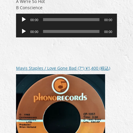
A We’re So Hot
B Conscience
音
00:00
00:00
声
音
プ
00:00
00:00
声
レ
プ
ー
レ
ヤ
ー
ー
ヤ
ー
Mavis Staples / Love Gone Bad (7″)
¥1,400
(税込)