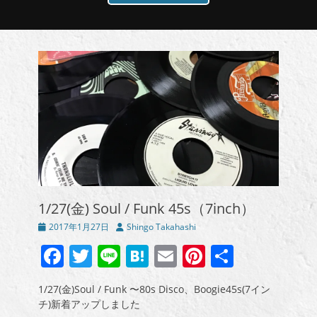
1/27(金) Soul / Funk 45s（7inch）
投
投
2017年1月27日
Shingo Takahashi
稿
稿
Facebook
Twitter
Line
Hatena
Email
Pinterest
共
日
者
有
1/27(金)Soul / Funk 〜80s Disco、Boogie45s(7イン
チ)新着アップしました