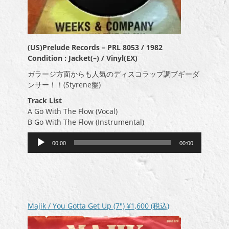
(US)Prelude Records ‎– PRL 8053 / 1982
Condition : Jacket(–) / Vinyl(EX)
ガラージ方面からも人気のディスコラップ調ブギーダ
ンサー！！(Styrene盤)
Track List
A Go With The Flow (Vocal)
B Go With The Flow (Instrumental)
音
00:00
00:00
声
プ
レ
ー
ヤ
ー
Majik / You Gotta Get Up (7″)
¥1,600
(税込)