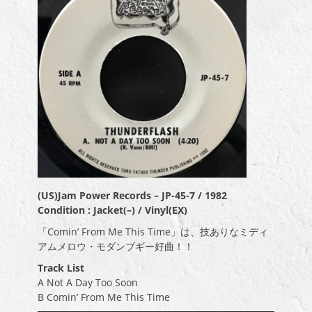
(US)Jam Power Records ‎– JP-45-7 / 1982
Condition : Jacket(–) / Vinyl(EX)
「Comin’ From Me This Time」は、技ありなミディ
アムメロウ・モダンブギー好曲！！
Track List
A Not A Day Too Soon
B Comin’ From Me This Time