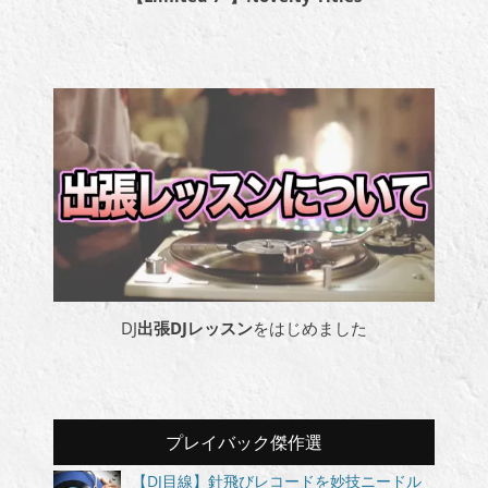
DJ
出張DJレッスン
をはじめました
プレイバック傑作選
【DJ目線】針飛びレコードを妙技ニードル