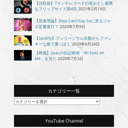
【DJ目線】7インチレコードの見おとし厳禁
なフリップサイド第4回
2021年2月19日
【音楽理論】Doja CatのSay Soに見るジャ
ズ定番進行？
2020年7月9日
【Spotify】フィリーソウル名盤からファン
キーな曲で夏っぽく
2020年6月24日
【映画】2pacの伝記映画「All Eyez on
Me」を見た
2020年7月3日
カテゴリー一覧
カ
テ
ゴ
リ
YouTube Channel
ー