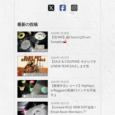
最新の投稿
2026年1月28日
【DJ MIX】超ClassicなDrum
Samples
◆今日のMIX
2026年1月27日
【SALE & COUPON】今さらです
がNEW YEAR SALEします笑
◆新入荷アップ！！
2026年1月26日
【新着中古レコード】HipHopと
かReggaeの私物12インチを手放
すよ
◆新入荷アップ！！
2026年1月21日
【Limited 45s】NEW EDIT追加！
Break Room Members 7″