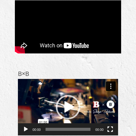
一
覧
B×B
動
画
プ
レ
ー
ヤ
ー
00:00
00:00