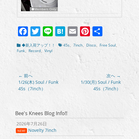
◆Members Only
Facebook
Twitter
Line
Hatena
Email
Pinterest
共
有
カ
タ
◆新入荷アップ！！
45s
、
7inch
、
Disco
、
Free Soul
、
テ
グ
Funk
、
Record
、
Vinyl
ゴ
リ
ー
投
← 前へ
次へ →
稿
前
次
1/26(木) Soul / Funk
1/30(月) Soul / Funk
の
の
45s（7inch）
45s（7inch）
ナ
投
投
ビ
稿:
稿:
ゲ
ー
Bee's Knees Blog Info!!
シ
2026年7月26日
ョ
Novelty 7inch
NEW!
ン