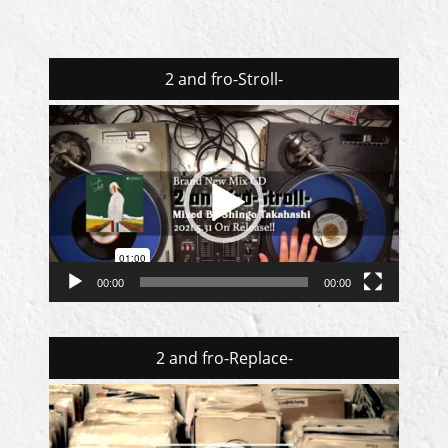
2 and fro-Stroll-
動
画
プ
レ
ー
ヤ
ー
00:00
00:00
2 and fro-Replace-
動
画
プ