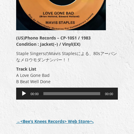
(US)Phono Records ‎– CP-1051 / 1983
Condition : Jacket(–) / Vinyl(EX)
Staple SingersのMavis Staplesによる、80sアーバン
なメロウモダンナンバー！！
Track List
A Love Gone Bad
B Beat Well Done
音
00:00
00:00
声
プ
レ
ー
→<Bee’s Knees Records> Web Storeへ
ヤ
ー