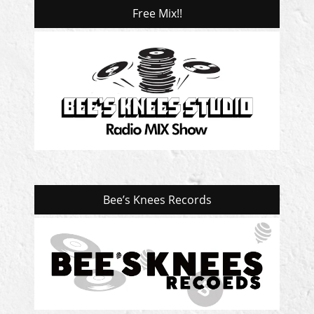
Free Mix!!
Bee’s Knees Records