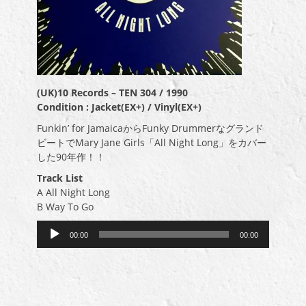
(UK)10 Records – TEN 304 / 1990
Condition : Jacket(EX+) / Vinyl(EX+)
Funkin’ for JamaicaからFunky Drummerなグランド
ビートでMary Jane Girls「All Night Long」をカバー
した90年作！！
Track List
A All Night Long
B Way To Go
音
00:00
00:00
声
プ
レ
ー
ヤ