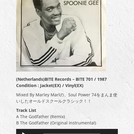
(Netherlands)BITE Records – BITE 701 / 1987
Condition : Jacket(EX) / Vinyl(EX)
Mixed By Marley Marlの、Soul Power 74をまんま使
いしたオールドスクールクラシック！！
Track List
A The Godfather (Remix)
B The Godfather (Original Instrumental)
音