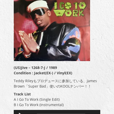
(US)Jive – 1268-7-J / 1989
Condition : Jacket(EX-) / Vinyl(EX)
Teddy Rileyもプロデュースに参加している、James
Brown「Super Bad」使いのKOOLナンバー！！
Track List
A I Go To Work (Single Edit)
B I Go To Work (Instrumental)
音