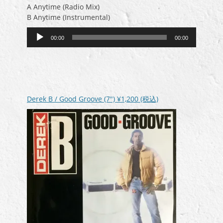
A Anytime (Radio Mix)
B Anytime (Instrumental)
音
00:00
00:00
声
プ
レ
ー
ヤ
ー
Derek B / Good Groove (7″)
¥1,200
(税込)