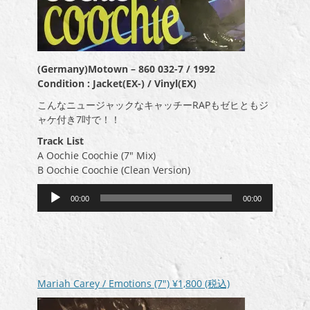
(Germany)Motown – 860 032-7 / 1992
Condition : Jacket(EX-) / Vinyl(EX)
こんなニュージャックなキャッチーRAPもゼヒともジ
ャケ付き7吋で！！
Track List
A Oochie Coochie (7″ Mix)
B Oochie Coochie (Clean Version)
音
00:00
00:00
声
プ
レ
ー
ヤ
ー
Mariah Carey / Emotions (7″)
¥1,800
(税込)