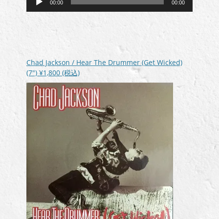
00:00
00:00
声
プ
レ
ー
ヤ
ー
Chad Jackson / Hear The Drummer (Get Wicked)
(7″)
¥1,800
(税込)