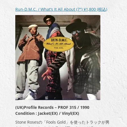
ヤ
ー
Run-D.M.C. / What’s It All About (7″)
¥1,800
(税込)
(UK)Profile Records – PROF 315 / 1990
Condition : Jacket(EX) / Vinyl(EX)
Stone Rosesの「Fools Gold」を使ったトラックが男