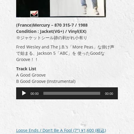
(France)Mercury – 870 315-7 / 1988
Condition : Jacket(VG+) / Vinyl(EX)
※ジャケットシール跡の剥がれ小有り
Fred Wesley and The J.B.’s「More Peas」な掛け声
で始まる、Jackson 5「ABC」を 使ったGoodな
Groove！！
Track List
A Good Groove
B Good Groove (Instrumental)
音
00:00
00:00
声
プ
レ
ー
ヤ
ー
Loose Ends / Don’t Be A Fool (7″)
¥1,600
(税込)