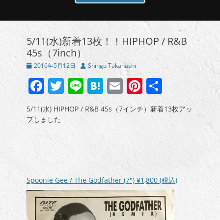
5/11(水)新着13枚！！HIPHOP / R&B
45s（7inch）
投
投
2016年5月12日
Shingo Takahashi
稿
稿
Facebook
Twitter
Line
Hatena
Email
Pinterest
共
日
者
有
5/11(水) HIPHOP / R&B 45s（7インチ）新着13枚アッ
プしました
Spoonie Gee / The Godfather (7″)
¥1,800
(税込)