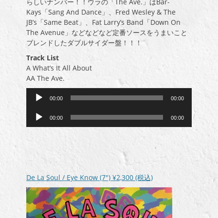
らしいナンバー！！ウラの「The Ave.」はBar-
Kays「Sang And Dance」、Fred Wesley & The
JB’s「Same Beat」、Fat Larry’s Band「Down On
The Avenue」などなどなど定番ソースをうまいこと
ブレンドしたダブルサイダー盤！！！
Track List
A What’s It All About
AA The Ave.
音
00:00
00:00
声
音
プ
00:00
00:00
声
レ
プ
ー
レ
ヤ
ー
ー
ヤ
ー
De La Soul / Eye Know (7″)
¥2,300
(税込)