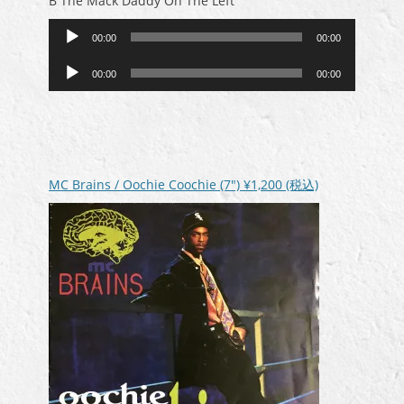
B The Mack Daddy On The Left
音
00:00
00:00
声
音
プ
00:00
00:00
声
レ
プ
ー
レ
ヤ
ー
ー
ヤ
ー
MC Brains / Oochie Coochie (7″)
¥1,200
(税込)