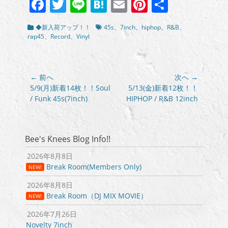
Facebook
Twitter
Line
Hatena
Email
Pinterest
共
有
カ
タ
◆新入荷アップ！！
45s
、
7inch
、
hiphop
、
R&B
、
テ
グ
rap45
、
Record
、
Vinyl
ゴ
リ
ー
投
← 前へ
次へ →
稿
前
次
5/9(月)新着14枚！！Soul
5/13(金)新着12枚！！
の
の
/ Funk 45s(7inch)
HIPHOP / R&B 12inch
ナ
投
投
ビ
稿:
稿:
ゲ
ー
Bee's Knees Blog Info!!
シ
2026年8月8日
ョ
Break Room(Members Only)
NEW!
ン
2026年8月8日
Break Room（DJ MIX MOVIE）
NEW!
2026年7月26日
Novelty 7inch