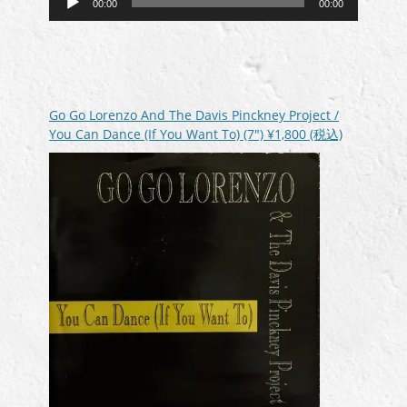
00:00
00:00
声
プ
レ
ー
ヤ
ー
Go Go Lorenzo And The Davis Pinckney Project /
You Can Dance (If You Want To) (7″)
¥1,800
(税込)