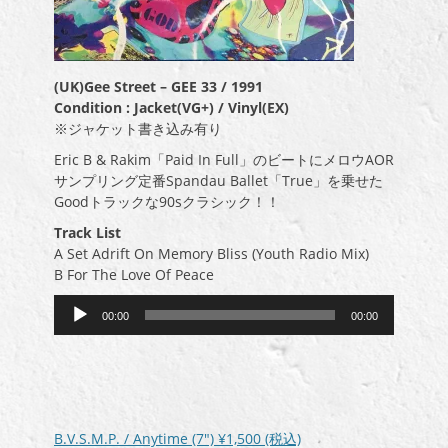
(UK)Gee Street – GEE 33 / 1991
Condition : Jacket(VG+) / Vinyl(EX)
※ジャケット書き込み有り
Eric B & Rakim「Paid In Full」のビートにメロウAOR
サンプリング定番Spandau Ballet「True」を乗せた
Goodトラックな90sクラシック！！
Track List
A Set Adrift On Memory Bliss (Youth Radio Mix)
B For The Love Of Peace
音
00:00
00:00
声
プ
レ
ー
ヤ
ー
B.V.S.M.P. / Anytime (7″)
¥1,500
(税込)