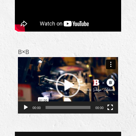
B×B
動
画
プ
レ
ー
ヤ
ー
00:00
00:00