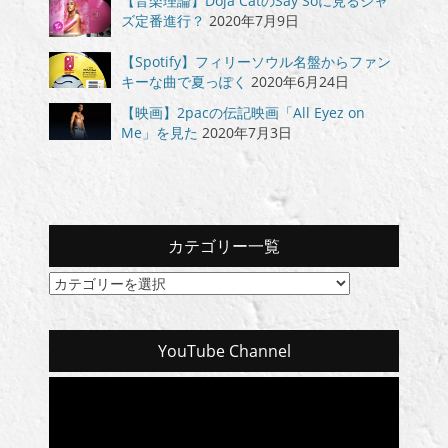
【音楽理論】Doja CatのSay Soに見るジャ
ズ定番進行？
2020年7月9日
【Spotify】フィリーソウル名盤からファン
キーな曲で夏っぽく
2020年6月24日
【映画】2pacの伝記映画「All Eyez on
Me」を見た
2020年7月3日
カテゴリー一覧
カ
テ
ゴ
リ
YouTube Channel
ー
一
覧