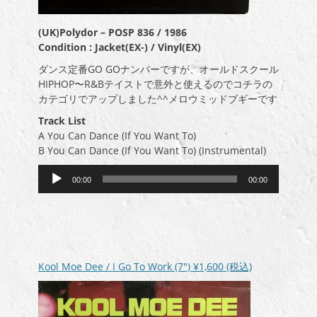
(UK)Polydor – POSP 836 / 1986
Condition : Jacket(EX-) / Vinyl(EX)
ダンス定番GO GOナンバーですが、オールドスクール
HIPHOP〜R&Bテイストで意外と使えるのでコチラの
カテゴリでアップしました^^メロウミッドブギーです
Track List
A You Can Dance (If You Want To)
B You Can Dance (If You Want To) (Instrumental)
音
00:00
00:00
声
プ
レ
ー
ヤ
ー
Kool Moe Dee / I Go To Work (7″)
¥1,600
(税込)