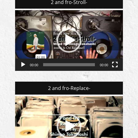
2 and fro-Stroll-
動
画
プ
レ
ー
ヤ
ー
00:00
00:00
2 and fro-Replace-
動
画
プ
レ
ー
ヤ
ー