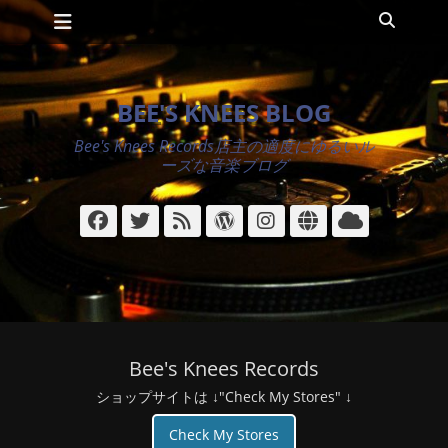
メインメニュー
コ
検
ン
索
テ
ン
ツ
BEE'S KNEES BLOG
へ
ス
Bee's Knees Records店主の適度にゆるいル
キ
ーズな音楽ブログ
ッ
プ
Facebook
Twitter
フ
WordPress
Instagram
サ
ク
ィ
イ
ラ
ー
ト
ウ
ド
ド
Bee's Knees Records
ショップサイトは ↓"Check My Stores" ↓
Check My Stores