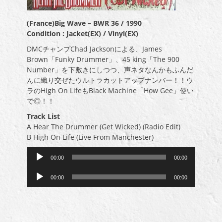
(France)Big Wave – BWR 36 / 1990
Condition : Jacket(EX) / Vinyl(EX)
DMCチャンプChad Jacksonによる、James
Brown「Funky Drummer」、45 king「The 900
Number」を下敷きにしつつ、声ネタなんかもふんだ
んに織り交ぜたウルトラカットアップナンバー！！ウ
ラのHigh On LifeもBlack Machine「How Gee」使い
で◎！！
Track List
A Hear The Drummer (Get Wicked) (Radio Edit)
B High On Life (Live From Manchester)
音
00:00
00:00
声
音
プ
00:00
00:00
声
レ
プ
ー
レ
ヤ
ー
ー