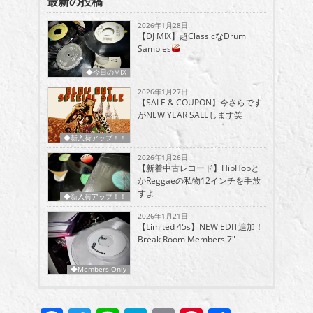
最新の投稿
2026年1月28日
【DJ MIX】超ClassicなDrum
Samples
◆今日のMIX
2026年1月27日
【SALE & COUPON】今さらです
がNEW YEAR SALEします笑
◆新入荷アップ！！
2026年1月26日
【新着中古レコード】HipHopと
かReggaeの私物12インチを手放
すよ
◆新入荷アップ！！
2026年1月21日
【Limited 45s】NEW EDIT追加！
Break Room Members 7″
◆Members Only