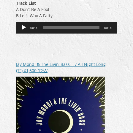
Track List
A Don’t Be A Fool
B Let’s Wax A Fatty
音
00:00
00:00
声
プ
レ
ー
ヤ
ー
Jay Mondi & The Livin’ Bass / All Night Long
(7″)
¥1,600
(税込)