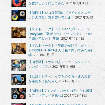
を聴けるようにしてみた
2021年3月26日
【DJ目線】レコ屋禁断のヴァイナルとスチ
レンの見分け方を書いてしまう
2021年3月3
日
【ゲストトーク】ROCK-Teeプロデュース
Onegram「繋がったミュージック」につい
て聞いてみた！-前編-
2021年11月1日
【ゲストトーク】「笑顔のかけら」がヒッ
ト中のKAZAHAYAさんに色々聞いてみた-前
編-
2021年5月5日
【DJ動画】エサ箱の安レコでミックスチャ
レンジしてみた
2021年5月19日
【話題】シティポップをめぐる一連の現象
を遠巻きに見てみた
2021年3月30日
【DJ目線】7インチレコードの見おとし厳禁
なフリップサイド第4回
2021年2月19日