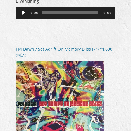
B Vanishing
音
00:00
00:00
声
プ
レ
ー
ヤ
ー
PM Dawn / Set Adrift On Memory Bliss (7″)
¥1,600
(税込)