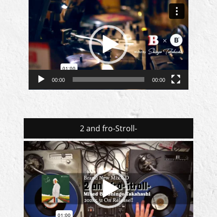
動
画
プ
レ
ー
ヤ
ー
00:00
00:00
2 and fro-Stroll-
動
画
プ
レ
ー
ヤ
ー