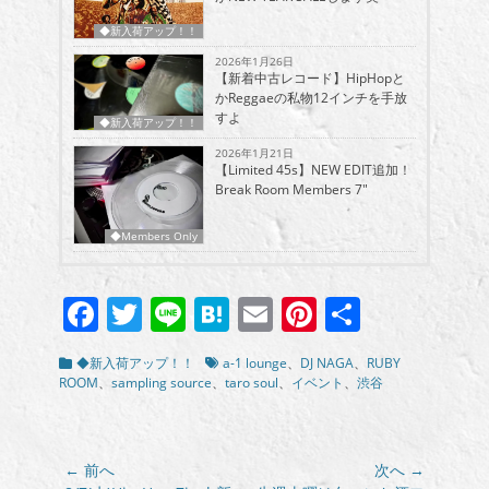
◆新入荷アップ！！
2026年1月26日
【新着中古レコード】HipHopと
かReggaeの私物12インチを手放
すよ
◆新入荷アップ！！
2026年1月21日
【Limited 45s】NEW EDIT追加！
Break Room Members 7″
◆Members Only
Facebook
Twitter
Line
Hatena
Email
Pinterest
共
有
カ
タ
◆新入荷アップ！！
a-1 lounge
、
DJ NAGA
、
RUBY
テ
グ
ROOM
、
sampling source
、
taro soul
、
イベント
、
渋谷
ゴ
リ
ー
投
← 前へ
次へ →