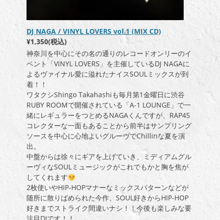
DJ NAGA / VINYL LOVERS vol.1 (MIX CD)
¥1,350(税込)
神奈川を中心にその名の通りのレコードオンリーのイ
ベント「VINYL LOVERS」を主催しているDJ NAGAに
よるヴァイナル愛に溢れたナイスSOULミックスが到
着！！
ワタクシShingo Takahashiも毎月第1金曜日に渋谷
RUBY ROOMで開催されている「A-1 LOUNGE」で一
緒にレギュラーをつとめるNAGAくんですが、RAP45
コレクターな一面もあることから前半はサンプリング
ソースを中心に心地よいグルーヴでChillinな夏を演
出。
中盤からは徐々にギアを上げていき、ミディアムグル
ーヴィなSOULミュージックがこれでもかと胸を焦が
してくれます
2枚使いやHIP-HOPマナーなミックスパターンなどが
随所に散りばめられた今作、SOUL好きからHIP-HOP
好きまでストライク間違いナシ！！今後も楽しみな要
注目DJです！！