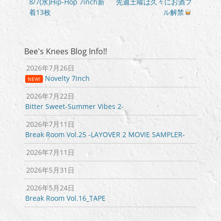
稿
前
次
8/7(水)Hip-Hop 7inch新
先週土曜は久々にお酒フ
の
の
着13枚
ル解禁
ナ
投
投
ビ
稿:
稿:
ゲ
ー
Bee's Knees Blog Info!!
シ
2026年7月26日
ョ
Novelty 7inch
NEW!
ン
2026年7月22日
Bitter Sweet-Summer Vibes 2-
2026年7月11日
Break Room Vol.25 -LAYOVER 2 MOVIE SAMPLER-
2026年7月11日
2026年5月31日
2026年5月24日
Break Room Vol.16_TAPE