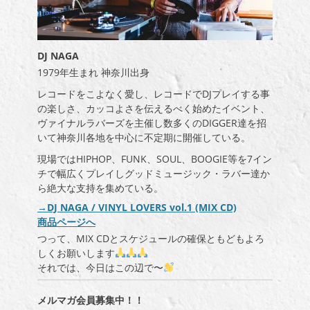
DJ NAGA
1979
年生まれ 神奈川出身
レコードをこよなく愛し、レコードで
DJ
プレイする事
の楽しさ、カッコよさを伝えるべく始めたイベント、
ヴァイナルラバーズを主催し数多くの
DIGGER
達を招
いて神奈川各地を中心に不定期に開催している。
現場では
HIPHOP
、
FUNK
、
SOUL
、
BOOGIE
等を
7
イン
チで幅広くプレイしグッドミュージック・ラバー達か
ら絶大な支持を集めている。
→DJ NAGA / VINYL LOVERS vol.1 (MIX CD)
商品ページへ
つって、MIX CDとスケジュールの確保ともどもよろ
しくお願いします
それでは、今日はこの辺で〜
メルマガ会員募集中！！