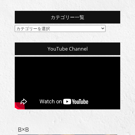
カテゴリー一覧
カ
テ
ゴ
リ
YouTube Channel
ー
一
覧
B×B