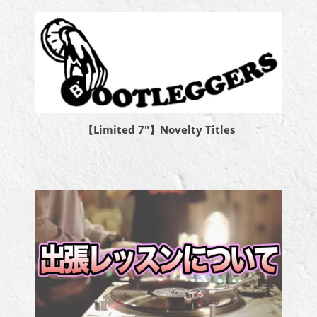
【Limited 7″】Novelty Titles