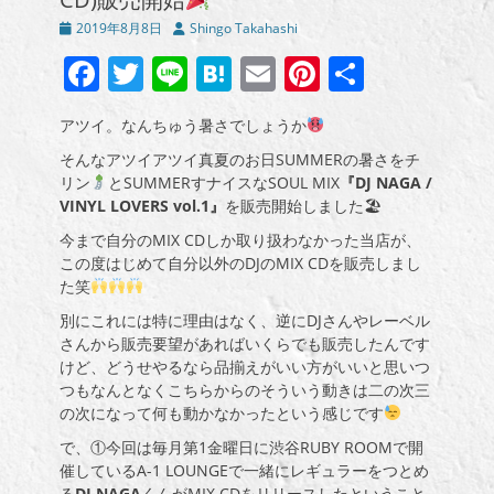
投
投
2019年8月8日
Shingo Takahashi
稿
稿
Facebook
Twitter
Line
Hatena
Email
Pinterest
共
日
者
有
アツイ。なんちゅう暑さでしょうか
そんなアツイアツイ真夏のお日SUMMERの暑さをチ
リン
とSUMMERすナイスなSOUL MIX
『DJ NAGA /
VINYL LOVERS vol.1』
を販売開始しました🏖
今まで自分のMIX CDしか取り扱わなかった当店が、
この度はじめて自分以外のDJのMIX CDを販売しまし
た笑
別にこれには特に理由はなく、逆にDJさんやレーベル
さんから販売要望があればいくらでも販売したんです
けど、どうせやるなら品揃えがいい方がいいと思いつ
つもなんとなくこちらからのそういう動きは二の次三
の次になって何も動かなかったという感じです
で、①今回は毎月第1金曜日に渋谷RUBY ROOMで開
催しているA-1 LOUNGEで一緒にレギュラーをつとめ
る
DJ NAGA
くんがMIX CDをリリースしたということ