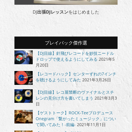
DJ
出張DJレッスン
をはじめました
プレイバック傑作選
【DJ目線】針飛びレコードを妙技ニードル
ドロップで使えるようにしてみる
2021年5
月20日
【レコードハック】センターずれの7インチ
を聴けるようにしてみた
2021年3月26日
【DJ目線】レコ屋禁断のヴァイナルとスチ
レンの見分け方を書いてしまう
2021年3月3
日
【ゲストトーク】ROCK-Teeプロデュース
Onegram「繋がったミュージック」につい
て聞いてみた！-前編-
2021年11月1日