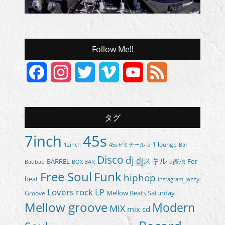
Follow Me!!
Facebook
Instagram
Twitter
Vimeo
YouTube
Feed
Channel
タグ
7inch
45s
a-1 lounge
45sゼミナール
12inch
Bar
Disco
dj
djスキル
BARREL
For
BOX BAR
Baobab
dj配信
Free Soul
Funk
hiphop
beat
Jazzy
instagram
Lovers rock
LP
Groove
Mellow Beats Saturday
Mellow groove
Modern
MIX
mix cd