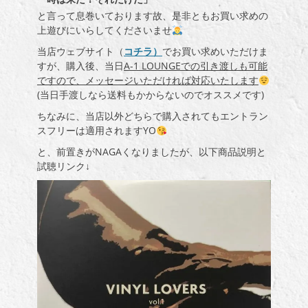
と言って息巻いております故、是非ともお買い求めの
上遊びにいらしてくださいませ
当店ウェブサイト（
コチラ）
でお買い求めいただけま
すが、購入後、当日
A-1 LOUNGEでの引き渡しも可能
ですので、メッセージいただければ対応いたします
(当日手渡しなら送料もかからないのでオススメです)
ちなみに、当店以外どちらで購入されてもエントラン
スフリーは適用されますYO
と、前置きがNAGAくなりましたが、以下商品説明と
試聴リンク↓