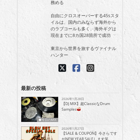
務める
自由にクロスオーバーする45sスタ
イルは、国内のみならず海外から
のラブコールも多く、海外ギグは
現在までに8カ国28箇所で成功
東京から世界を旅するヴァイナル
ハンター
最新の投稿
2026年1月28日
【DJ MIX】超ClassicなDrum
Samples
◆今日のMIX
2026年1月27日
【SALE & COUPON】今さらです
がNEW YEAR SALEします笑