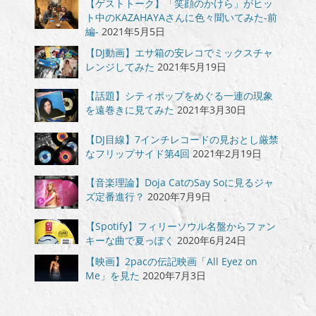
【ゲストトーク】「笑顔のかけら」がヒッ
ト中のKAZAHAYAさんに色々聞いてみた-前
編-
2021年5月5日
【DJ動画】エサ箱の安レコでミックスチャ
レンジしてみた
2021年5月19日
【話題】シティポップをめぐる一連の現象
を遠巻きに見てみた
2021年3月30日
【DJ目線】7インチレコードの見おとし厳禁
なフリップサイド第4回
2021年2月19日
【音楽理論】Doja CatのSay Soに見るジャ
ズ定番進行？
2020年7月9日
【Spotify】フィリーソウル名盤からファン
キーな曲で夏っぽく
2020年6月24日
【映画】2pacの伝記映画「All Eyez on
Me」を見た
2020年7月3日