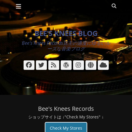
メインメニュー
コ
検
ン
索
テ
ン
ツ
BEE'S KNEES BLOG
へ
ス
Bee's Knees Records店主の適度にゆるいル
キ
ーズな音楽ブログ
ッ
プ
Facebook
Twitter
フ
WordPress
Instagram
サ
ク
ィ
イ
ラ
ー
ト
ウ
ド
ド
Bee's Knees Records
ショップサイトは ↓"Check My Stores" ↓
Check My Stores