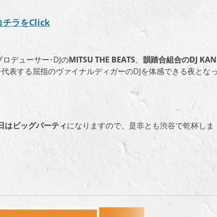
チラをClick
ロデューサー･
DJ
の
MITSU THE BEATS
、
韻踏合組合の
DJ KAN
を代表する屈指のヴァイナルディガーの
DJを
体感できる夜とな
祝前日はビッグパーティ
になりますので、是非とも渋谷で乾杯しま