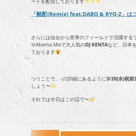
ードを配信しております
「酩酊
(Remix) feat.DABO & RYO-Z」
はコ
さらには仙台から世界のフィールドで活躍するプ
や
Abema Mix
で大人気の
DJ KENTA
など、日本
ております
つうことで、↓の詳細にあるように
3/20(水)
しょう〜
それでは今日はこの辺で〜