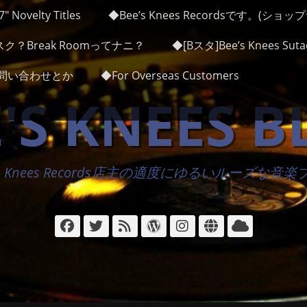
″ Novelty Titles
◆Bee’s Knees Recordsです。(ショ
ク？Break Roomってナニ？
◆[Bスタ]Bee’s Knees Sutad
かお問い合わせとか
◆For Overseas Customers
'S KNEES 
's Knees Records店主の適度にゆるいルーズな音
Facebook
Twitter
フ
WordPress
Instagram
サ
ク
ィ
イ
ラ
ー
ト
ウ
ド
ド