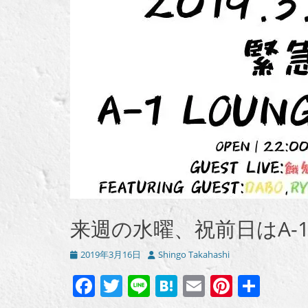
来週の水曜、祝前日はA-1 
投
投
2019年3月16日
Shingo Takahashi
稿
稿
Facebook
Twitter
Line
Hatena
Email
Pintere
共
日
者
有