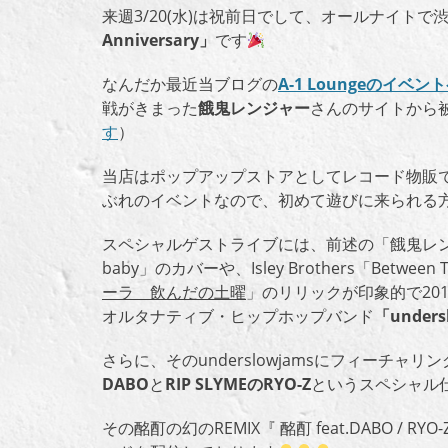
来週3/20(水)は祝前日でして、オールナイトで渋
Anniversary」
です
なんだか最近当ブログの
A-1 Loungeの
イベント
戦がきまった
餓鬼レンジャー
さんのサイトから
す
）
当店はポップアップストアとしてレコード物販
ぶれのイベントなので、初めて遊びに来られる
スペシャルゲストライブには、前述の「餓鬼レ
baby」のカバーや、Isley Brothers「Betw
ーラ 飲んだの土曜
」のリリックが印象的で20
オルタナティブ・ヒップホップバンド
「unders
さらに、そのunderslowjamsにフィーチャリ
DABO
と
RIP SLYMEのRYO-Z
というスペシャル
その酩酊の幻のREMIX『 酩酊 feat.DABO / 