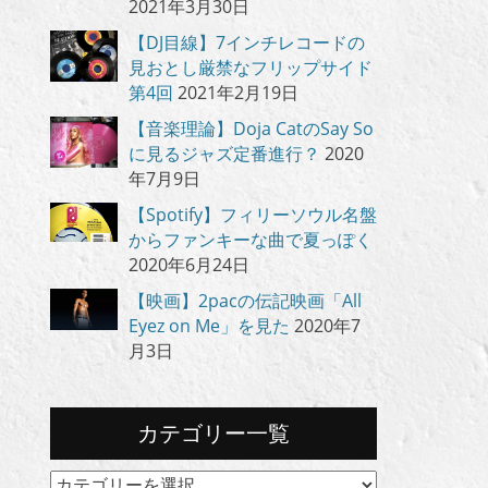
2021年3月30日
【DJ目線】7インチレコードの
見おとし厳禁なフリップサイド
第4回
2021年2月19日
【音楽理論】Doja CatのSay So
に見るジャズ定番進行？
2020
年7月9日
【Spotify】フィリーソウル名盤
からファンキーな曲で夏っぽく
2020年6月24日
【映画】2pacの伝記映画「All
Eyez on Me」を見た
2020年7
月3日
カテゴリー一覧
カ