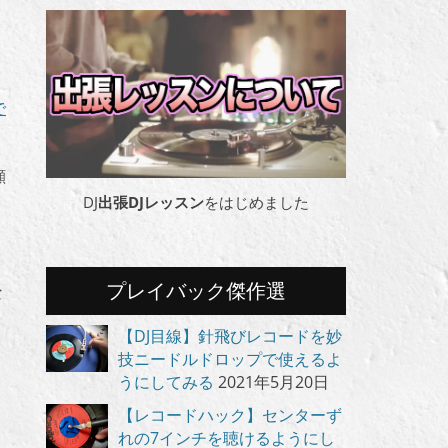
で
顔
DJ
出張DJレッスン
をはじめました
プレイバック傑作選
な
【DJ目線】針飛びレコードを妙
技ニードルドロップで使えるよ
うにしてみる
2021年5月20日
【レコードハック】センターず
れの7インチを聴けるようにし