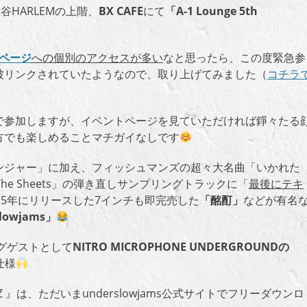
谷HARLEMの上階、
BX CAFE
にて
「A-1 Lounge 5th
ページ
への個別のアクセスが多い
なと思ったら、この度緊急参
被リンクされていたようなので、取り上げてみました（
コチラ
で参加しますが、イベントページを見ていただければ錚々たる
方でも楽しめることマチガイなしです
ンジャー」に加え、フィッシュマンズの超々大名曲「いかれた
een The Sheets」の弾き直しサンプリングトラックに「
最後にテキ
15年にリリースした7インチも即完売した
「酩酊」
などが有名
lowjams」
ングゲストとして
NITRO MICROPHONE UNDERGROUNDの
仕様
RYO-Z 』は、ただいまunderslowjams公式サイトでフリーダウンロ