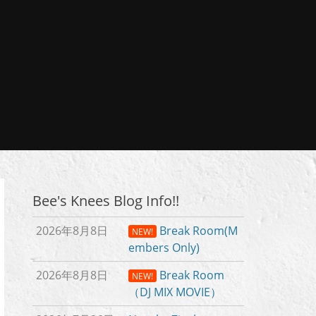
Bee's Knees Blog Info!!
2026年8月8日
Break Room(M
NEW!
embers Only)
2026年8月8日
Break Room
NEW!
（DJ MIX MOVIE）