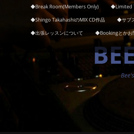
メインメニュー
コ
◆Break Room(Members Only)
◆Limited 7
ン
テ
◆Shingo TakahashiのMIX CD作品
◆サブス
ン
ツ
◆出張レッスンについて
◆Bookingと
へ
BEE
ス
キ
ッ
プ
Bee