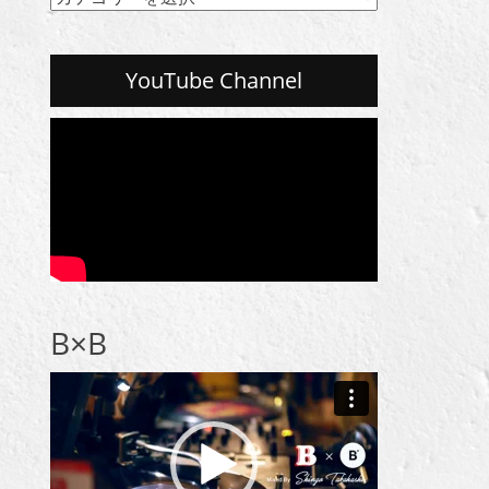
テ
ゴ
リ
YouTube Channel
ー
一
覧
B×B
動
画
プ
レ