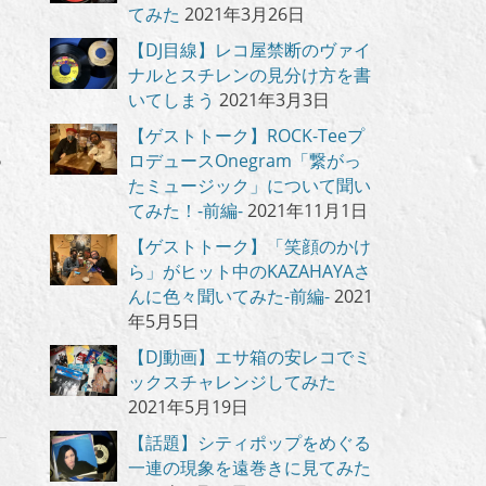
てみた
2021年3月26日
【DJ目線】レコ屋禁断のヴァイ
ナルとスチレンの見分け方を書
いてしまう
2021年3月3日
【ゲストトーク】ROCK-Teeプ
っ
ロデュースOnegram「繋がっ
たミュージック」について聞い
てみた！-前編-
2021年11月1日
【ゲストトーク】「笑顔のかけ
ら」がヒット中のKAZAHAYAさ
んに色々聞いてみた-前編-
2021
年5月5日
【DJ動画】エサ箱の安レコでミ
ックスチャレンジしてみた
2021年5月19日
【話題】シティポップをめぐる
一連の現象を遠巻きに見てみた