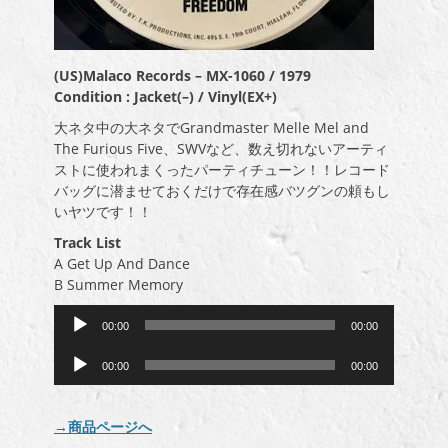
(US)Malaco Records – MX-1060 / 1979
Condition : Jacket(–) / Vinyl(EX+)
大ネタ中の大ネタでGrandmaster Melle Mel and
The Furious Five、SWVなど、数え切れないアーティ
ストに使われまくったパーティチューン！！レコード
バッグに潜ませておくだけで存在感バツグンの頼もし
いヤツです！！
Track List
A Get Up And Dance
B Summer Memory
音
00:00
00:00
声
音
プ
00:00
00:00
声
レ
プ
ー
レ
ヤ
→商品ページへ
ー
ー