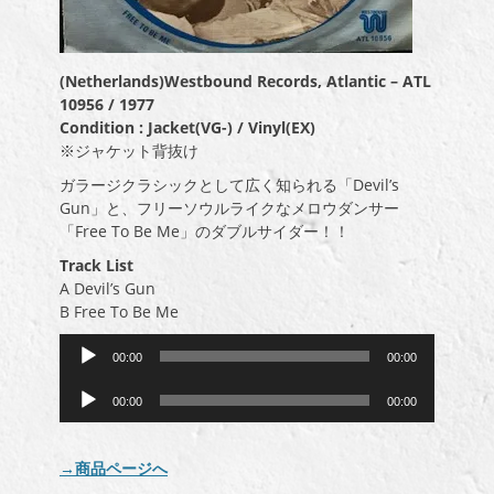
(Netherlands)Westbound Records, Atlantic – ATL
10956 / 1977
Condition : Jacket(VG-) / Vinyl(EX)
※ジャケット背抜け
ガラージクラシックとして広く知られる「Devil’s
Gun」と、フリーソウルライクなメロウダンサー
「Free To Be Me」のダブルサイダー！！
Track List
A Devil’s Gun
B Free To Be Me
音
00:00
00:00
声
音
プ
00:00
00:00
声
レ
プ
ー
レ
ヤ
→商品ページへ
ー
ー