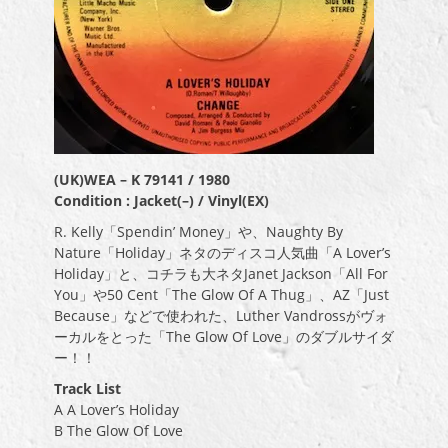
(UK)WEA – K 79141 / 1980
Condition : Jacket(–) / Vinyl(EX)
R. Kelly「Spendin’ Money」や、Naughty By
Nature「Holiday」ネタのディスコ人気曲「A Lover’s
Holiday」と、コチラも大ネタJanet Jackson「All For
You」や50 Cent「The Glow Of A Thug」、AZ「Just
Because」などで使われた、Luther Vandrossがヴォ
ーカルをとった「The Glow Of Love」のダブルサイダ
ー！！
Track List
A A Lover’s Holiday
B The Glow Of Love