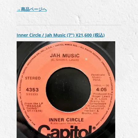
ー
レ
ヤ
→商品ページへ
ー
ー
ヤ
ー
Inner Circle / Jah Music (7″)
¥21,600
(税込)