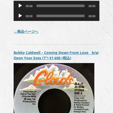
音
00:00
00:00
声
音
プ
00:00
00:00
声
レ
プ
ー
レ
ヤ
→商品ページへ
ー
ー
ヤ
ー
Bobby Caldwell – Coming Down From Love b/w
Open Your Eyes (7″)
¥1,600
(税込)