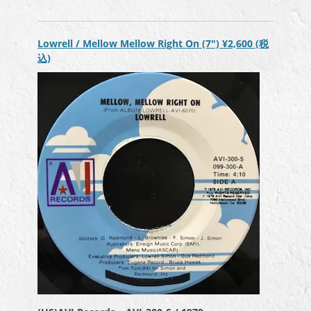
ヤ
ー
Lowrell / Mellow Mellow Right On (7″)
¥2,600
(税
込)