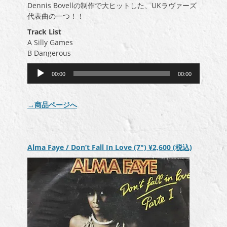
Dennis Bovellの制作で大ヒットした、UKラヴァーズ
代表曲の一つ！！
Track List
A Silly Games
B Dangerous
音
00:00
00:00
声
プ
レ
→商品ページへ
ー
ヤ
ー
Alma Faye / Don’t Fall In Love (7″)
¥2,600
(税込)