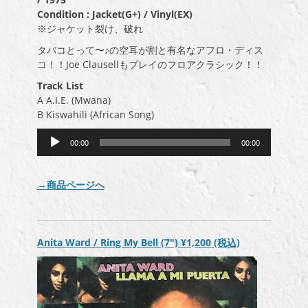
Condition : Jacket(G+) / Vinyl(EX)
※ジャケット裂け、破れ
タバコとって〜♪の空耳が割と有名なアフロ・ディス
コ！！Joe Clausellもプレイのフロアクラシック！！
Track List
A A.I.E. (Mwana)
B Kiswahili (African Song)
音
00:00
00:00
声
プ
レ
→商品ページへ
ー
ヤ
ー
Anita Ward / Ring My Bell (7″)
¥1,200
(税込)