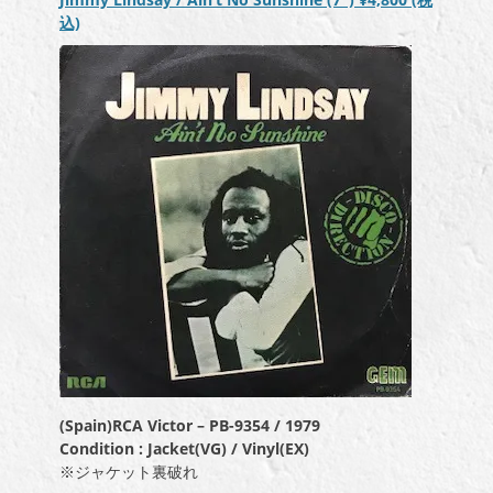
込)
(Spain)RCA Victor – PB-9354 / 1979
Condition : Jacket(VG) / Vinyl(EX)
※ジャケット裏破れ