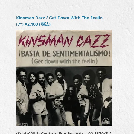
ヤ
ー
Kinsman Dazz / Get Down With The Feelin
(7″)
¥2,100
(税込)
(Spain)20th Century Fox Records – 02.1370/5 /