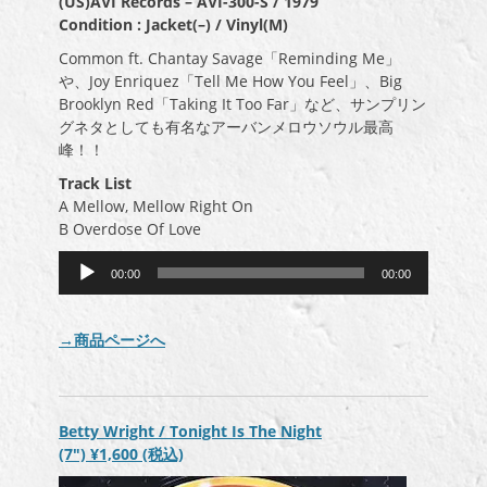
(US)AVI Records – AVI-300-S / 1979
Condition : Jacket(–) / Vinyl(M)
Common ft. Chantay Savage「Reminding Me」
や、Joy Enriquez「Tell Me How You Feel」、Big
Brooklyn Red「Taking It Too Far」など、サンプリン
グネタとしても有名なアーバンメロウソウル最高
峰！！
Track List
A Mellow, Mellow Right On
B Overdose Of Love
音
00:00
00:00
声
プ
レ
→商品ページへ
ー
ヤ
ー
Betty Wright / Tonight Is The Night
(7″)
¥1,600
(税込)