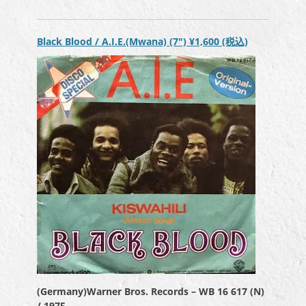
ヤ
ー
Black Blood / A.I.E.(Mwana) (7″)
¥1,600
(税込)
(Germany)Warner Bros. Records – WB 16 617 (N)
/ 1975