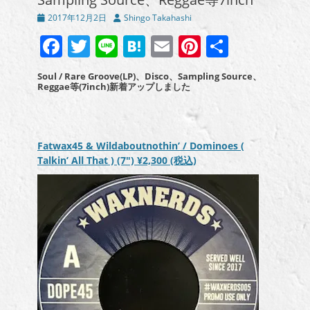
投
投
2017年12月2日
Shingo Takahashi
稿
稿
Facebook
Twitter
Line
Hatena
Email
Pinterest
共
日
者
有
Soul / Rare Groove(LP)、Disco、Sampling Source、
Reggae等(7inch)新着アップしました
Fatwax45 & Wildaboutnothin’ / Dominoes (
Talkin’ All That ) (7″)
¥2,300
(税込)