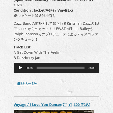
1978
Condition : Jacket(VG+) / Vinyl(EX)
※ジャケット背抜け小有り
Dazz Bandの前身として知られるKinsman Dazzの1st
アルバムからのカット！！EW&FのPhilip Baileyや
Ralph Johnsonらのプロデュースによるディスコファ
ンクチューン！！
Track List
A Get Down With The Feelin’
B Dazzberry Jam
音
00:00
00:00
声
プ
レ
→商品ページへ
ー
ヤ
ー
Voyage / I Love You Dancer(7″)
¥1,600
(税込)