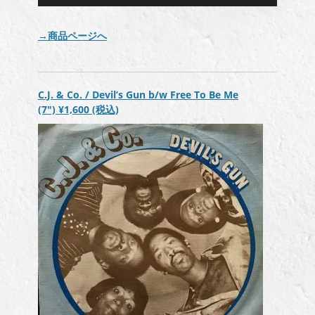
プ
レ
→商品ページへ
ー
ヤ
ー
C.J. & Co. / Devil’s Gun b/w Free To Be Me
(7″)
¥1,600
(税込)