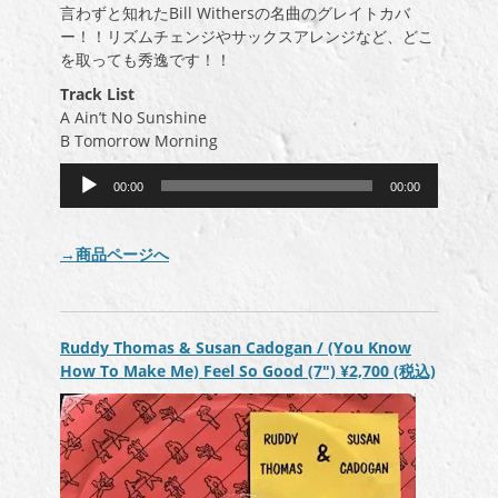
言わずと知れたBill Withersの名曲のグレイトカバ
ー！！リズムチェンジやサックスアレンジなど、どこ
を取っても秀逸です！！
Track List
A Ain’t No Sunshine
B Tomorrow Morning
音
00:00
00:00
声
プ
レ
→商品ページへ
ー
ヤ
ー
Ruddy Thomas & Susan Cadogan / (You Know
How To Make Me) Feel So Good (7″)
¥2,700
(税込)