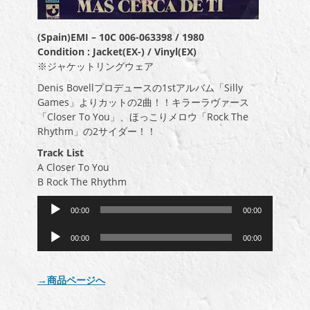
(Spain)EMI – 10C 006-063398 / 1980
Condition : Jacket(EX-) / Vinyl(EX)
※ジャケットリングウェア
Denis Bovellプロデュースの1stアルバム「Silly
Games」よりカットの2曲！！キラーラヴァース
「Closer To You」、ほっこりメロウ「Rock The
Rhythm」の2サイダー！！
Track List
A Closer To You
B Rock The Rhythm
音
00:00
00:00
声
音
プ
00:00
00:00
声
レ
プ
ー
レ
ヤ
→商品ページへ
ー
ー
ヤ