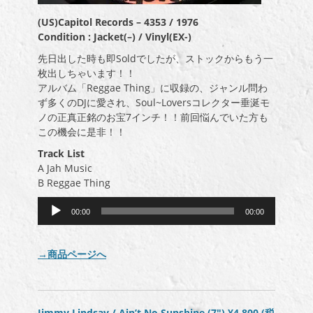
(US)Capitol Records – 4353 / 1976
Condition : Jacket(–) / Vinyl(EX-)
先日出した時も即Soldでしたが、ストックからもう一
枚出しちゃいます！！
アルバム「Reggae Thing」に収録の、ジャンル問わ
ず多くのDJに愛され、Soul~Loversコレクター垂涎モ
ノの正真正銘のお宝7インチ！！前回悩んでいた方も
この機会に是非！！
Track List
A Jah Music
B Reggae Thing
音
00:00
00:00
声
プ
レ
→商品ページへ
ー
ヤ
ー
Jimmy Lindsay / Ain’t No Sunshine (7″)
¥4,800
(税