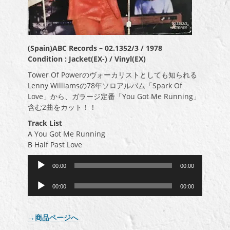
(Spain)ABC Records – 02.1352/3 / 1978
Condition : Jacket(EX-) / Vinyl(EX)
Tower Of Powerのヴォーカリストとしても知られる
Lenny Williamsの78年ソロアルバム「Spark Of
Love」から、ガラージ定番「You Got Me Running」
含む2曲をカット！！
Track List
A You Got Me Running
B Half Past Love
音
00:00
00:00
声
音
プ
00:00
00:00
声
レ
プ
ー
レ
ヤ
→商品ページへ
ー
ー