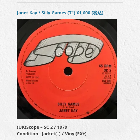
ー
Janet Kay / Silly Games (7″)
¥1,600
(税込)
(UK)Scope – SC 2 / 1979
Condition : Jacket(–) / Vinyl(EX+)