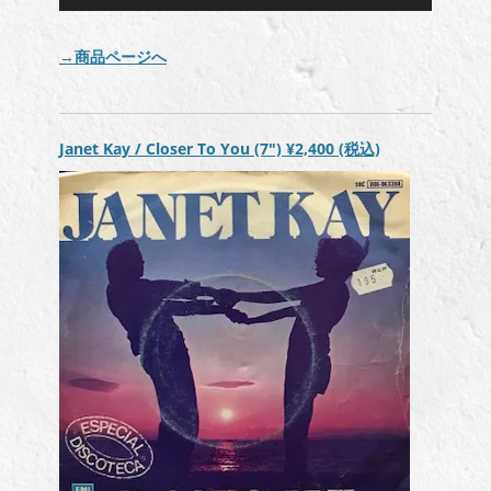
声
プ
レ
→商品ページへ
ー
ヤ
ー
Janet Kay / Closer To You (7″)
¥2,400
(税込)