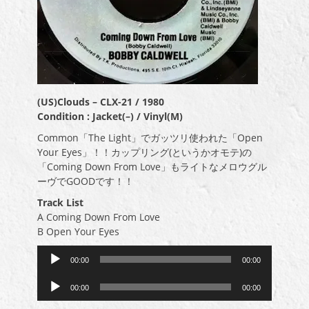
(US)Clouds – CLX-21 / 1980
Condition : Jacket(–) / Vinyl(M)
Common「The Light」でガッツリ使われた「Open
Your Eyes」！！カップリング(というかオモテ)の
「Coming Down From Love」もライトなメロウグル
ーヴでGOODです！！
Track List
A Coming Down From Love
B Open Your Eyes
音
00:00
00:00
声
音
プ
00:00
00:00
声
レ
プ