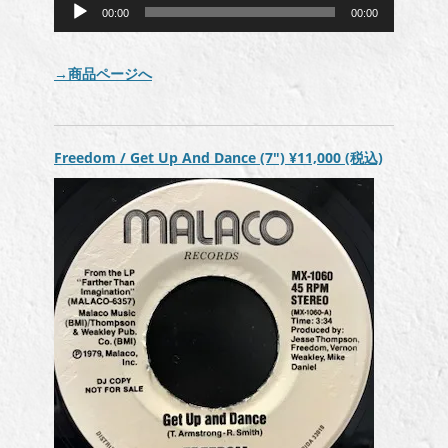
音
プ
00:00
00:00
声
レ
プ
ー
レ
ヤ
→商品ページへ
ー
ー
ヤ
ー
Freedom / Get Up And Dance (7″)
¥11,000
(税込)