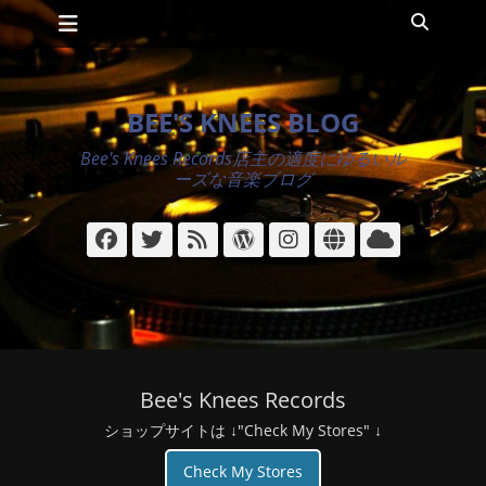
メインメニュー
コ
検
ン
索
テ
ン
ツ
BEE'S KNEES BLOG
へ
ス
Bee's Knees Records店主の適度にゆるいル
キ
ーズな音楽ブログ
ッ
プ
Facebook
Twitter
フ
WordPress
Instagram
サ
ク
ィ
イ
ラ
ー
ト
ウ
ド
ド
Bee's Knees Records
ショップサイトは ↓"Check My Stores" ↓
Check My Stores