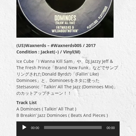
(US)Waxnerds – #Waxnerds005 / 2017
Condition : Jacket(–) / Vinyl(M)
Ice Cube「I Wanna Kill Sam」や、DJ Jazzy Jeff &
The Fresh Prince「Brand New Funk」などでサンプ
リングされたDonald Byrdの「(Fallin’ Like)
Dominoes」と、Dominoesをネタに使った
Stetsasonic「Talkin’ All The Jazz (Dominoes Mix)」
のカットアップチューン！！
Track List
A Dominoes ( Talkin’ All That )
B Breakin’ Jazz Dominoes ( Beats And Pieces )
音
00:00
00:00
声