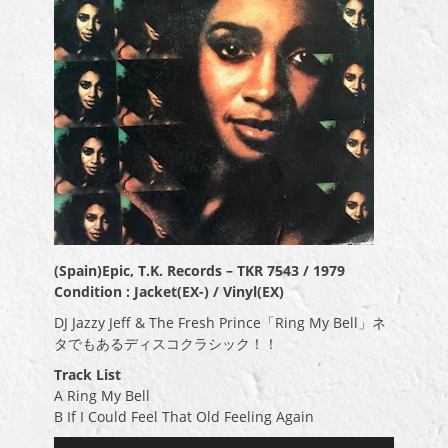
(Spain)Epic, T.K. Records – TKR 7543 / 1979
Condition : Jacket(EX-) / Vinyl(EX)
DJ Jazzy Jeff & The Fresh Prince「Ring My Bell」ネ
タでもあるディスコクラシック！！
Track List
A Ring My Bell
B If I Could Feel That Old Feeling Again
音