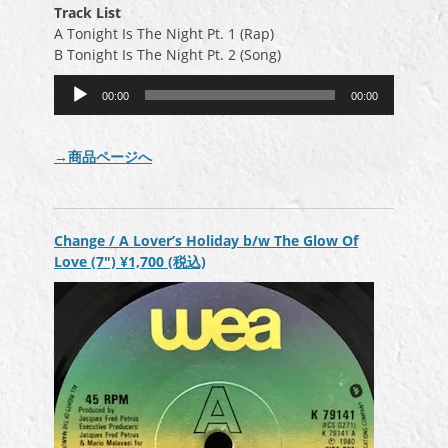
Track List
A Tonight Is The Night Pt. 1 (Rap)
B Tonight Is The Night Pt. 2 (Song)
音
00:00
00:00
声
プ
レ
→商品ページへ
ー
ヤ
ー
Change / A Lover’s Holiday b/w The Glow Of
Love (7″)
¥1,700
(税込)