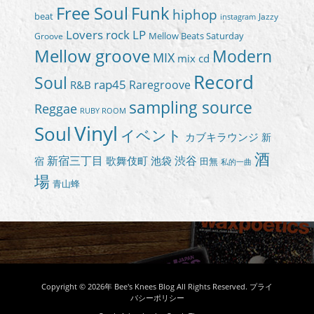
Free Soul
Funk
hiphop
beat
Jazzy
instagram
Lovers rock
LP
Groove
Mellow Beats Saturday
Mellow groove
Modern
MIX
mix cd
Record
Soul
rap45
Raregroove
R&B
sampling source
Reggae
RUBY ROOM
Vinyl
Soul
イベント
カブキラウンジ
新
酒
新宿三丁目
渋谷
歌舞伎町
池袋
宿
田無
私的一曲
場
青山蜂
Copyright © 2026年
Bee's Knees Blog
All Rights Reserved.
プライ
バシーポリシー