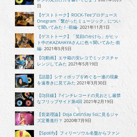
日
【ゲストトーク】ROCK-Teeプロデュース
Onegram「繋がったミュージック」につい
て聞いてみた！-前編-
2021年11月1日
【ゲストトーク】「笑顔のかけら」がヒッ
ト中のKAZAHAYAさんに色々聞いてみた-前
編-
2021年5月5日
【DJ動画】エサ箱の安レコでミックスチャ
レンジしてみた
2021年5月19日
【話題】シティポップをめぐる一連の現象
を遠巻きに見てみた
2021年3月30日
【DJ目線】7インチレコードの見おとし厳禁
なフリップサイド第4回
2021年2月19日
【音楽理論】Doja CatのSay Soに見るジャ
ズ定番進行？
2020年7月9日
【Spotify】フィリーソウル名盤からファン