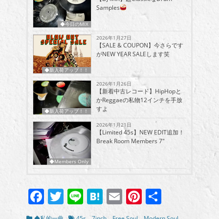
Samples
◆今日のMIX
2026年1月27日
【SALE & COUPON】今さらです
がNEW YEAR SALEします笑
◆新入荷アップ！！
2026年1月26日
【新着中古レコード】HipHopと
かReggaeの私物12インチを手放
すよ
◆新入荷アップ！！
2026年1月21日
【Limited 45s】NEW EDIT追加！
Break Room Members 7″
◆Members Only
Facebook
Twitter
Line
Hatena
Email
Pinterest
共
有
カ
タ
◆私的一曲
45s
、
7inch
、
Free Soul
、
Modern Soul
、