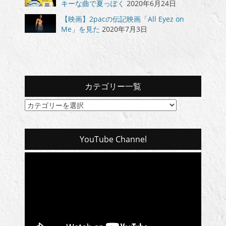
キーな曲で夏っぽく
2020年6月24日
【映画】2pacの伝記映画「All Eyez on
Me」を見た
2020年7月3日
カテゴリー一覧
カ
テ
ゴ
リ
YouTube Channel
ー
一
覧