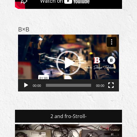
B×B
動
画
プ
レ
ー
ヤ
ー
00:00
00:00
2 and fro-Stroll-
動
画