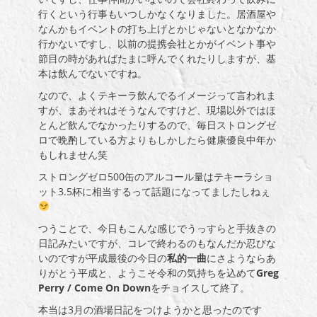
行くという行事もいつしかなくなりました。居酒屋や
なんかもイベントの打ち上げとかじゃないとなかなか
行かないですし、以前の提携会社とかがイベント事や
節目の時があればたまに呼んでくれたりしますが、基
本は飲んでないですね。
なので、よくテキーラ飲んでるイメージって言われま
すが、まあそれはそうなんですけど、現場以外ではほ
とんど飲んでなかったりするので、毎日ストロングゼ
ロで晩酌している方よりもしかしたら健康優良中年か
もしれません笑
ストロングゼロ500缶のアルコール量はテキーラショ
ット3.5杯に相当するって話題になってましたしねぇ
つうことで、今日もこんな感じでうっすらと手抜きの
日記みたいですが、コレで終わるのもなんだか忍びな
いのですが平成最後の今日の
私的一曲
にさようならあ
りがとう平成と、ようこそ令和の気持ちを込めて
Greg
Perry / Come On Down
をチョイスして終了。
本当は3月の酒場日記をつけようかと思ったのです