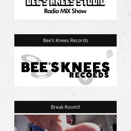
Bee’s Knees Records
Break Room!!