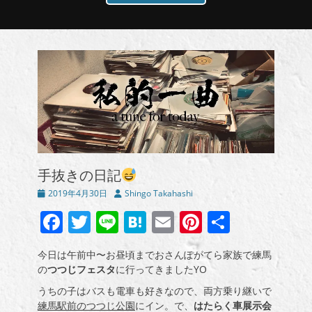
手抜きの日記
投
投
2019年4月30日
Shingo Takahashi
稿
稿
Facebook
Twitter
Line
Hatena
Email
Pinterest
共
日
者
有
今日は午前中〜お昼頃までおさんぽがてら家族で練馬
の
つつじフェスタ
に行ってきましたYO
うちの子はバスも電車も好きなので、両方乗り継いで
練馬駅前のつつじ公園
にイン。で、
はたらく車展示会