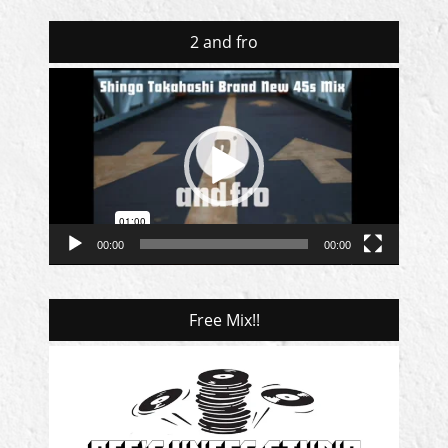
2 and fro
動
画
プ
レ
ー
ヤ
ー
00:00
00:00
Free Mix!!