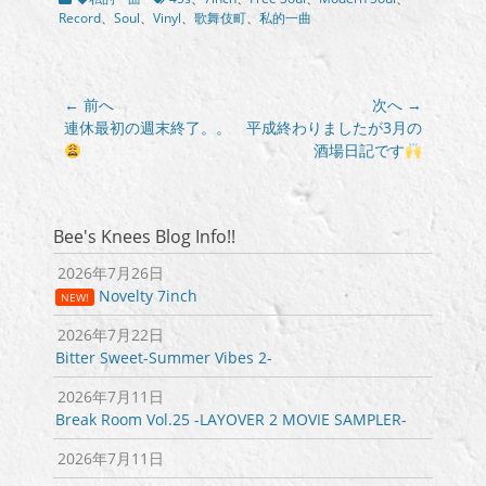
テ
グ
Record
、
Soul
、
Vinyl
、
歌舞伎町
、
私的一曲
ゴ
リ
ー
投
← 前へ
次へ →
稿
前
次
連休最初の週末終了。。
平成終わりましたが3月の
の
の
酒場日記です
ナ
投
投
ビ
稿:
稿:
ゲ
ー
Bee's Knees Blog Info!!
シ
2026年7月26日
ョ
Novelty 7inch
NEW!
ン
2026年7月22日
Bitter Sweet-Summer Vibes 2-
2026年7月11日
Break Room Vol.25 -LAYOVER 2 MOVIE SAMPLER-
2026年7月11日