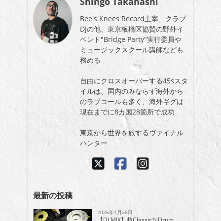
Shingo Takahashi
Bee's Knees Record主宰、クラブ
DJの他、東京板橋区協賛の野外イ
ベント"Bridge Party"実行委員や
ミュージックスクール講師なども
務める
自由にクロスオーバーする45sスタ
イルは、国内のみならず海外から
のラブコールも多く、海外ギグは
現在までに8カ国28箇所で成功
東京から世界を旅するヴァイナル
ハンター
最新の投稿
2026年1月28日
【DJ MIX】超ClassicなDrum