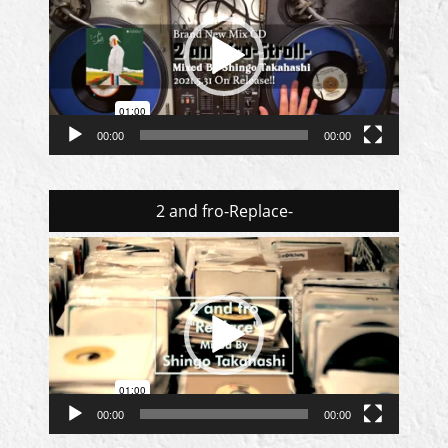
プ
レ
ー
ヤ
ー
00:00
00:00
2 and fro-Replace-
動
画
プ
レ
ー
ヤ
ー
00:00
00:00