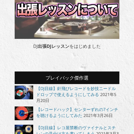
DJ
出張DJレッスン
をはじめました
プレイバック傑作選
【DJ目線】針飛びレコードを妙技ニードル
ドロップで使えるようにしてみる
2021年5
月20日
【レコードハック】センターずれの7インチ
を聴けるようにしてみた
2021年3月26日
【DJ目線】レコ屋禁断のヴァイナルとスチ
レンの見分け方を書いてしまう
2021年3月3