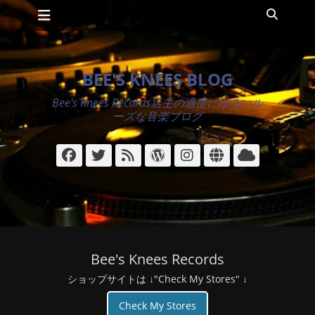
メインメニュー
コ
検
ン
索
テ
ン
ツ
BEE'S KNEES BLOG
へ
ス
Bee's Knees Records店主の適度にゆるいル
キ
ーズな音楽ブログ
ッ
プ
Facebook
Twitter
フ
WordPress
Instagram
サ
ク
ィ
イ
ラ
ー
ト
ウ
ド
ド
Bee's Knees Records
ショップサイトは ↓"Check My Stores" ↓
Check My Stores