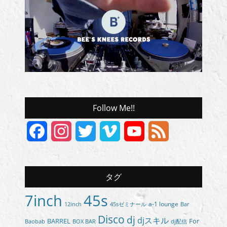
Follow Me!!
Facebook
Instagram
Twitter
Vimeo
YouTube
Feed
Channel
タグ
7inch
45s
a-1 lounge
45sゼミナール
12inch
Bar
Disco
dj
djスキル
BARREL
For
BOX BAR
Baobab
dj配信