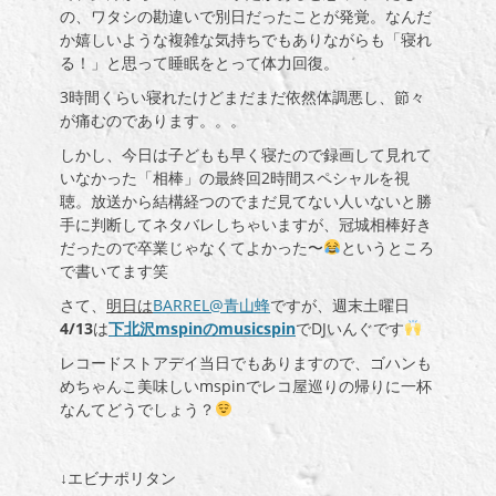
の、ワタシの勘違いで別日だったことが発覚。なんだ
か嬉しいような複雑な気持ちでもありながらも「寝れ
る！」と思って睡眠をとって体力回復。
3時間くらい寝れたけどまだまだ依然体調悪し、節々
が痛むのであります。。。
しかし、今日は子どもも早く寝たので録画して見れて
いなかった「相棒」の最終回2時間スペシャルを視
聴。放送から結構経つのでまだ見てない人いないと勝
手に判断してネタバレしちゃいますが、冠城相棒好き
だったので卒業じゃなくてよかった〜
というところ
で書いてます笑
さて、
明日は
BARREL@青山蜂
ですが、週末土曜日
4/13
は
下北沢mspinのmusicspin
でDJいんぐです
レコードストアデイ当日でもありますので、ゴハンも
めちゃんこ美味しいmspinでレコ屋巡りの帰りに一杯
なんてどうでしょう？
↓エビナポリタン