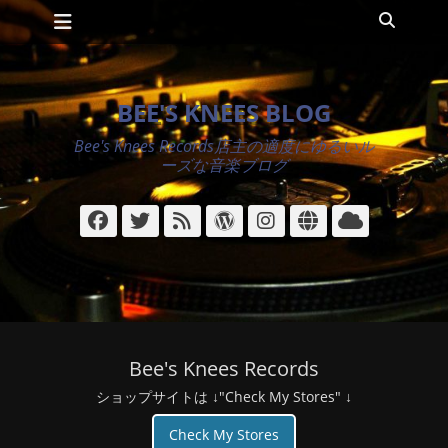
メインメニュー
コ
検
ン
索
テ
ン
ツ
BEE'S KNEES BLOG
へ
ス
Bee's Knees Records店主の適度にゆるいル
キ
ーズな音楽ブログ
ッ
プ
Facebook
Twitter
フ
WordPress
Instagram
サ
ク
ィ
イ
ラ
ー
ト
ウ
ド
ド
Bee's Knees Records
ショップサイトは ↓"Check My Stores" ↓
Check My Stores