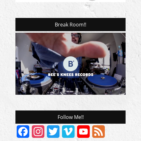
Break Room!!
Follow Me!!
Facebook
Instagram
Twitter
Vimeo
YouTube
Feed