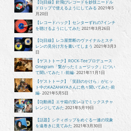
【DJ目線】針飛びレコードを妙技ニードル
ドロップで使えるようにしてみる
2021年5
月20日
【レコードハック】センターずれの7インチ
を聴けるようにしてみた
2021年3月26日
【DJ目線】レコ屋禁断のヴァイナルとスチ
レンの見分け方を書いてしまう
2021年3月3
日
【ゲストトーク】ROCK-Teeプロデュース
Onegram「繋がったミュージック」につい
て聞いてみた！-前編-
2021年11月1日
【ゲストトーク】「笑顔のかけら」がヒッ
ト中のKAZAHAYAさんに色々聞いてみた-前
編-
2021年5月5日
【DJ動画】エサ箱の安レコでミックスチャ
レンジしてみた
2021年5月19日
【話題】シティポップをめぐる一連の現象
を遠巻きに見てみた
2021年3月30日