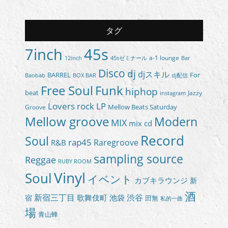
Channel
タグ
7inch
45s
a-1 lounge
45sゼミナール
12inch
Bar
Disco
dj
djスキル
BARREL
For
BOX BAR
Baobab
dj配信
Free Soul
Funk
hiphop
beat
Jazzy
instagram
Lovers rock
LP
Groove
Mellow Beats Saturday
Mellow groove
Modern
MIX
mix cd
Record
Soul
rap45
Raregroove
R&B
sampling source
Reggae
RUBY ROOM
Vinyl
Soul
イベント
カブキラウンジ
新
酒
新宿三丁目
渋谷
歌舞伎町
池袋
宿
田無
私的一曲
場
青山蜂