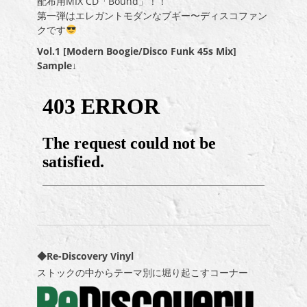
配布用MIX CD「Bound」！！
第一弾はエレガントモダンなブギー〜ディスコファン
クです
Vol.1 [Modern Boogie/Disco Funk 45s Mix]
Sample↓
◆Re-Discovery Vinyl
ストックの中からテーマ別に堀り起こすコーナー