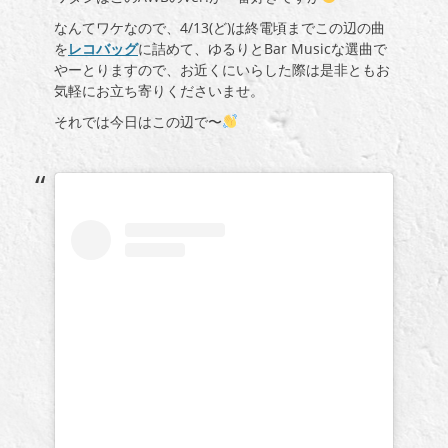
なんてワケなので、4/13(ど)は終電頃までこの辺の曲
を
レコバッグ
に詰めて、ゆるりとBar Musicな選曲で
やーとりますので、お近くにいらした際は是非ともお
気軽にお立ち寄りくださいませ。
それでは今日はこの辺で〜