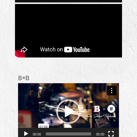
ー
一
覧
B×B
動
画
プ
レ
ー
ヤ
ー
00:00
00:00