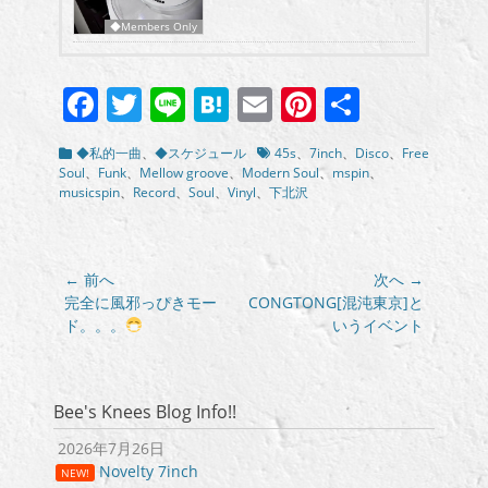
◆Members Only
Facebook
Twitter
Line
Hatena
Email
Pinterest
共
有
カ
タ
◆私的一曲
、
◆スケジュール
45s
、
7inch
、
Disco
、
Free
テ
グ
Soul
、
Funk
、
Mellow groove
、
Modern Soul
、
mspin
、
ゴ
musicspin
、
Record
、
Soul
、
Vinyl
、
下北沢
リ
ー
投
← 前へ
次へ →
稿
前
次
完全に風邪っぴきモー
CONGTONG[混沌東京]と
の
の
ド。。。
いうイベント
ナ
投
投
ビ
稿:
稿:
ゲ
ー
Bee's Knees Blog Info!!
シ
2026年7月26日
ョ
Novelty 7inch
NEW!