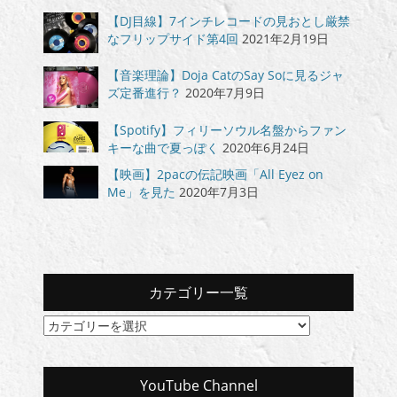
【DJ目線】7インチレコードの見おとし厳禁
なフリップサイド第4回
2021年2月19日
【音楽理論】Doja CatのSay Soに見るジャ
ズ定番進行？
2020年7月9日
【Spotify】フィリーソウル名盤からファン
キーな曲で夏っぽく
2020年6月24日
【映画】2pacの伝記映画「All Eyez on
Me」を見た
2020年7月3日
カテゴリー一覧
カ
テ
ゴ
リ
YouTube Channel