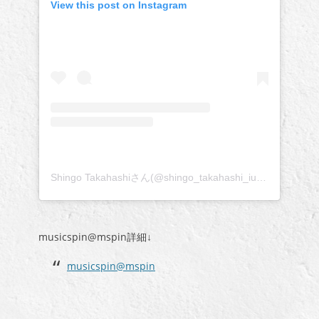
View this post on Instagram
Shingo Takahashiさん(@shingo_takahashi_iudp)がシェアした投稿
musicspin@mspin詳細↓
musicspin@mspin