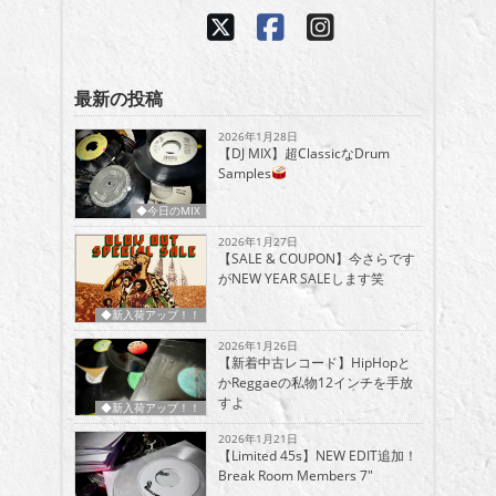
最新の投稿
2026年1月28日
【DJ MIX】超ClassicなDrum
Samples
◆今日のMIX
2026年1月27日
【SALE & COUPON】今さらです
がNEW YEAR SALEします笑
◆新入荷アップ！！
2026年1月26日
【新着中古レコード】HipHopと
かReggaeの私物12インチを手放
すよ
◆新入荷アップ！！
2026年1月21日
【Limited 45s】NEW EDIT追加！
Break Room Members 7″