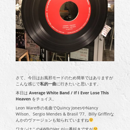
さて、今日はお風邪モードのため簡単ではありますが
こんな感じで
私的一曲
に行きたいと思います。
本日は
Average White Band / If I Ever Lose This
Heaven
をチョイス。
Leon Ware作の名曲でQuincy Jonesや
Nancy
Wilson
、Sergio Mendes & Brasil ’77、Billy Griffinな
んかのヴァージョンも知られていますね
ワタシはこのAWBのVer.が一番好きですが