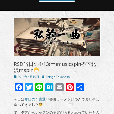
RSD当日の4/13(土)musicspin@下北
沢mspin
投
投
2019年4月10日
Shingo Takahashi
稿
稿
Facebook
Twitter
Line
Hatena
Email
Pinterest
共
日
者
有
今日は
昨日の予告通り
要町ラーメンいつきでまぜそば
食べてきました
で、夕方からレッスンの予定があると思っていたもの