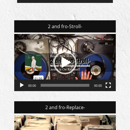
2 and fro-Stroll-
動
画
プ
レ
ー
ヤ
ー
00:00
00:00
2 and fro-Replace-
動
画
プ