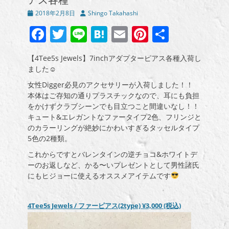
投
投
2018年2月8日
Shingo Takahashi
稿
稿
Facebook
Twitter
Line
Hatena
Email
Pinterest
共
日
者
有
【4Tee5s Jewels】7inchアダプターピアス各種入荷し
ました☺
女性Digger必見のアクセサリーが入荷しました！！
本体はご存知の通りプラスチックなので、耳にも負担
をかけずクラブシーンでも目立つこと間違いなし！！
キュート&エレガントなファータイプ2色、フリンジと
のカラーリングが絶妙にかわいすぎるタッセルタイプ
5色の2種類。
これからですとバレンタインの逆チョコ&ホワイトデ
ーのお返しなど、かる〜いプレゼントとして男性諸氏
にもヒジョーに使えるオススメアイテムです
4Tee5s Jewels / ファーピアス(2type)
¥3,000
(税込)