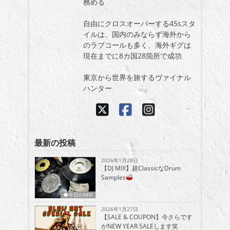
務める
自由にクロスオーバーする45sスタ
イルは、国内のみならず海外から
のラブコールも多く、海外ギグは
現在までに8カ国28箇所で成功
東京から世界を旅するヴァイナル
ハンター
最新の投稿
2026年1月28日
【DJ MIX】超ClassicなDrum
Samples
◆今日のMIX
2026年1月27日
【SALE & COUPON】今さらです
がNEW YEAR SALEします笑