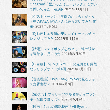
Onegram「繋がったミュージック」につい
て聞いてみた！-前編-
2021年11月1日
【ゲストトーク】「笑顔のかけら」がヒッ
ト中のKAZAHAYAさんに色々聞いてみた-前
編-
2021年5月5日
【DJ動画】エサ箱の安レコでミックスチャ
レンジしてみた
2021年5月19日
【話題】シティポップをめぐる一連の現象
を遠巻きに見てみた
2021年3月30日
【DJ目線】7インチレコードの見おとし厳禁
なフリップサイド第4回
2021年2月19日
【音楽理論】Doja CatのSay Soに見るジャ
ズ定番進行？
2020年7月9日
【Spotify】フィリーソウル名盤からファン
キーな曲で夏っぽく
2020年6月24日
【映画】2pacの伝記映画「All Eyez on