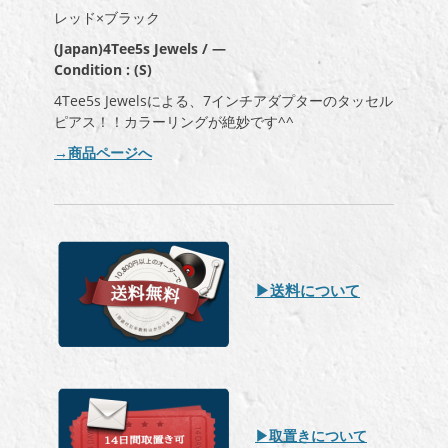
レッド×ブラック
(Japan)4Tee5s Jewels / —
Condition : (S)
4Tee5s Jewelsによる、7インチアダプターのタッセル
ピアス！！カラーリングが絶妙です^^
→商品ページへ
▶︎送料について
▶︎取置きについて