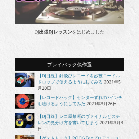
DJ
出張DJレッスン
をはじめました
プレイバック傑作選
【DJ目線】針飛びレコードを妙技ニードル
ドロップで使えるようにしてみる
2021年5
月20日
【レコードハック】センターずれの7インチ
を聴けるようにしてみた
2021年3月26日
【DJ目線】レコ屋禁断のヴァイナルとスチ
レンの見分け方を書いてしまう
2021年3月3
日
【ゲストトーク】ROCK-Teeプロデュース