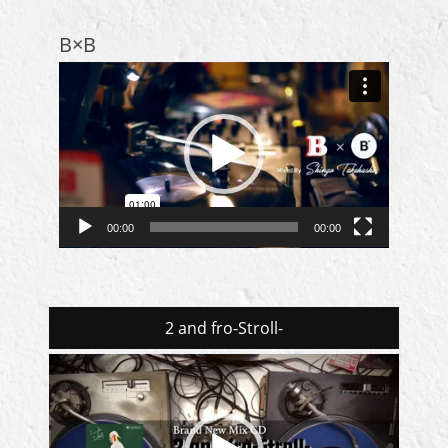
B×B
動
画
プ
レ
ー
ヤ
ー
00:00
00:00
2 and fro-Stroll-
動
画
プ
レ
ー