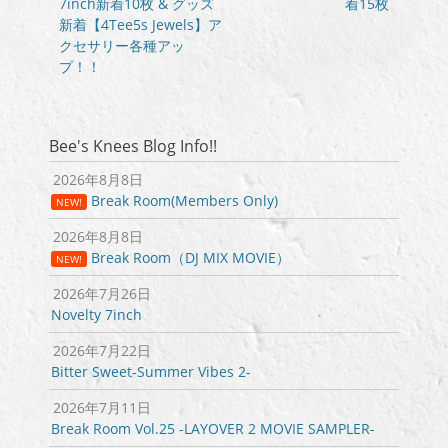
の
の
7inch新着10枚 & グッズ
着15枚
ナ
投
投
新着【4Tee5s Jewels】ア
ビ
稿:
稿:
クセサリー各種アッ
ゲ
プ！！
ー
シ
ョ
Bee's Knees Blog Info!!
ン
2026年8月8日
Break Room(Members Only)
NEW!
2026年8月8日
Break Room（DJ MIX MOVIE）
NEW!
2026年7月26日
Novelty 7inch
2026年7月22日
Bitter Sweet-Summer Vibes 2-
2026年7月11日
Break Room Vol.25 -LAYOVER 2 MOVIE SAMPLER-