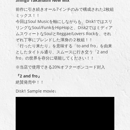
Shingo Takahashi New Mix
前作に引き続きオール7インチのみで構成された2枚組
ミックス！！
今回はSoul Musicを軸にしながらも、Disk1ではスリ
リングなSoul/FunkをHipHopと、Disk2ではミディア
ムスウィートなSoulとReggae/Lovers Rockを、それ
ぞれ丁寧にブレンドした渾身の２枚組！！
「行ったり来たり」を意味する「to and fro」を由来
としたタイトル通り、スムースに行き交う「2 and
fro」の世界を存分に堪能してください！！
※当店で使用できる20%オフクーポンコード封入
『2 and fro』
絶賛発売中！！
Disk1 Sample movie↓