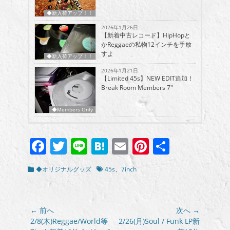
◆新入荷アップ！！
2026年1月26日
【新着中古レコード】HipHopと
かReggaeの私物12インチを手放
すよ
◆新入荷アップ！！
2026年1月21日
【Limited 45s】NEW EDIT追加！
Break Room Members 7″
◆Members Only
Facebook
Twitter
Line
Hatena
Email
Pinterest
共
有
カ
タ
◆オリジナルグッズ
45s
、
7inch
テ
グ
ゴ
リ
ー
投
← 前へ
次へ →
稿
前
次
2/8(木)Reggae/World等
2/26(月)Soul / Funk LP新