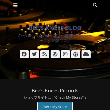
メインメニュー
コ
検
ン
索
テ
ン
ツ
BEE'S KNEES BLOG
へ
ス
Bee's Knees Records店主の適度にゆるいル
キ
ーズな音楽ブログ
ッ
プ
Facebook
Twitter
フ
WordPress
Instagram
サ
ク
ィ
イ
ラ
ー
ト
ウ
ド
ド
Bee's Knees Records
ショップサイトは ↓"Check My Stores" ↓
Check My Stores