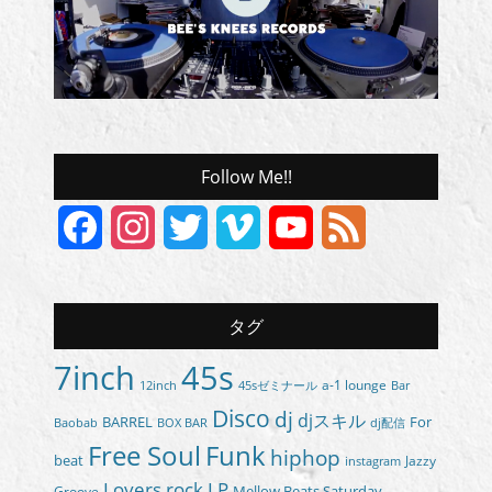
Follow Me!!
Facebook
Instagram
Twitter
Vimeo
YouTube
Feed
Channel
タグ
7inch
45s
a-1 lounge
45sゼミナール
12inch
Bar
Disco
dj
djスキル
BARREL
For
BOX BAR
Baobab
dj配信
Free Soul
Funk
hiphop
beat
Jazzy
instagram
Lovers rock
LP
Groove
Mellow Beats Saturday