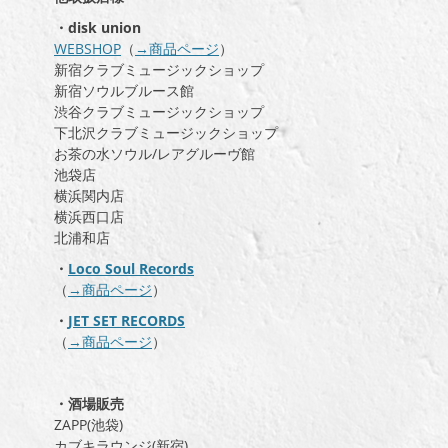
・disk union
WEBSHOP
（
→商品ページ
）
新宿クラブミュージックショップ
新宿ソウルブルース館
渋谷クラブミュージックショップ
下北沢クラブミュージックショップ
お茶の水ソウル/レアグルーヴ館
池袋店
横浜関内店
横浜西口店
北浦和店
・
Loco Soul Records
（
→商品ページ
）
・
JET SET RECORDS
（
→商品ページ
）
・酒場販売
ZAPP(池袋)
カブキラウンジ(新宿)