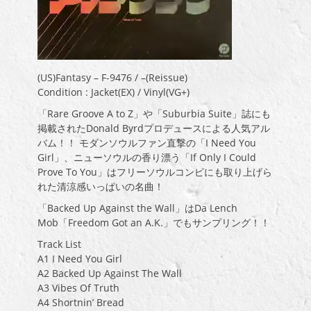
(US)Fantasy – F-9476 / –(Reissue)
Condition : Jacket(EX) / Vinyl(VG+)
「Rare Groove A to Z」や「Suburbia Suite」誌にも
掲載されたDonald Byrdプロデュースによる人気アル
バム！！ モダンソウルファン直撃の「I Need You
Girl」、ニューソウルの香り漂う「If Only I Could
Prove To You」はフリーソウルコンピにも取り上げら
れた清涼感いっぱいの名曲！
「Backed Up Against the Wall」はDa Lench
Mob「Freedom Got an A.K.」でもサンプリング！！
Track List
A1 I Need You Girl
A2 Backed Up Against The Wall
A3 Vibes Of Truth
A4 Shortnin’ Bread