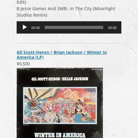
Edit)
B Jesse Gomez And SWB– In The City (Moonlight
Studios Remix)
音
00:00
00:00
声
プ
レ
ー
Gil Scott-Heron / Brian Jackson / Winter In
ヤ
America (LP)
ー
¥6,500