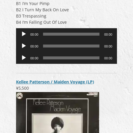
B1 I’m Your Pimp
B2 I Turn My Back On Love
B3 Trespassing
B4 I’m Falling Out Of Love
音
00:00
00:00
声
音
プ
00:00
00:00
声
レ
音
プ
ー
00:00
00:00
声
レ
ヤ
プ
ー
ー
レ
ヤ
ー
ー
Kellee Patterson / Maiden Voyage (LP)
ヤ
¥5,500
ー