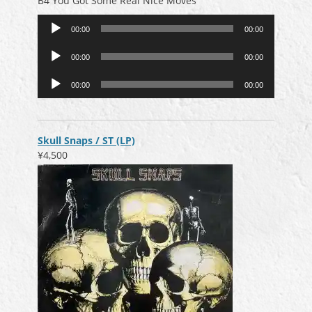
B4 You Got Some Real Nice Moves
音
00:00
00:00
声
音
プ
00:00
00:00
声
レ
音
プ
ー
00:00
00:00
声
レ
ヤ
プ
ー
ー
レ
ヤ
ー
ー
Skull Snaps / ST (LP)
ヤ
¥4,500
ー