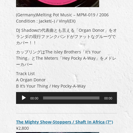
(Germany)Melting Pot Music – MPM-019 / 2006
Condition : Jacket(–) / Vinyl(EX)
DJ Shadowの代表曲とも言える「Organ Donor」をオ
ランダの現行ファンクバンドがファットなグルーヴで
カバー！！
カップリングはThe Isley Brothers「It’s Your
Thing」とThe Meters「Hey Pocky A-Way」をメドレ
ーカバー
Track List
A Organ Donor
B It’s Your Thing / Hey Pocky-A-Way
音
00:00
00:00
声
プ
レ
ー
The Mighty Show-Stoppers / Shaft In Africa (7″)
ヤ
¥2,800
ー