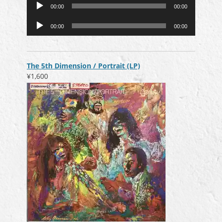
音
00:00
00:00
声
音
プ
00:00
00:00
声
レ
プ
ー
レ
ヤ
ー
ー
The 5th Dimension / Portrait (LP)
ヤ
¥1,600
ー