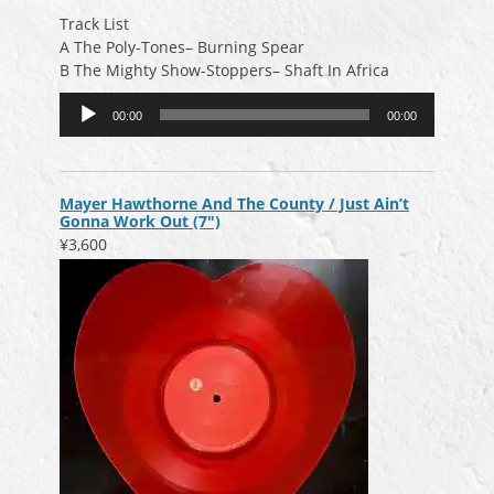
Track List
A The Poly-Tones– Burning Spear
B The Mighty Show-Stoppers– Shaft In Africa
音
00:00
00:00
声
プ
レ
ー
Mayer Hawthorne And The County / Just Ain’t
ヤ
Gonna Work Out (7″)
ー
¥3,600