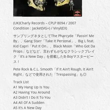
(UK)Charly Records – CPLP 8094 / 2007
Condition : Jacket(VG+) / Vinyl(EX)
サンプリングネタとしてThe Pharcyde「Passin’ Me
By」、Gang Starr「Take It Personal」、Big L feat.
Kid Capri「Put It On」、Black Moon「Who Got Da
Props」などなど、言わずもがななクラシックブレイ
ク「It’s a New Day」を搭載したB-Boyマスターピー
ス！
Pete Rock & C.L. Smooth「If It Ain’t Rough, It Ain’t
Right」などで使用された「Trespassing」も◎
Track List
A1 My Hang Up Is You
A2 Having You Around
A3 Didn’t I Do It To You
A4 All Of A Sudden
A5 It’s A New Day