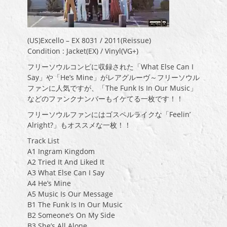
(US)Excello – EX 8031 / 2011(Reissue)
Condition : Jacket(EX) / Vinyl(VG+)
フリーソウルコンピに収録された「What Else Can I
Say」や「He’s Mine」がレアグルーヴ～フリーソウル
ファンに人気ですが、「The Funk Is In Our Music」
などのファンクナンバーもイケてる一枚です！！
フリーソウルファンにはゴスペルライクな「Feelin’
Alright?」もオススメな一枚！！
Track List
A1 Ingram Kingdom
A2 Tried It And Liked It
A3 What Else Can I Say
A4 He’s Mine
A5 Music Is Our Message
B1 The Funk Is In Our Music
B2 Someone’s On My Side
B3 She’s All Alone