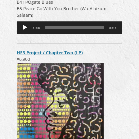
B4 H²Ogate Blues
B5 Peace Go With You Brother (Wa-Alaikum-
Salaam)
音
00:00
00:00
声
プ
レ
ー
HE3 Project / Chapter Two (LP)
ヤ
¥6,900
ー