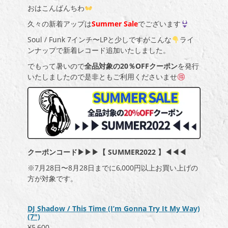
おはこんばんちわ
久々の新着アップは
Summer Sale
でございます
Soul / Funk 7インチ〜LPと少しですがこんな
ライ
ンナップで新着レコード追加いたしました。
でもって暑いので
全品対象の20％OFFクーポン
を発行
いたしましたので是非ともご利用くださいませ
クーポンコード▶︎▶︎▶︎【 SUMMER2022 】◀︎◀︎◀︎
※7月28日〜8月28日までに6,000円以上お買い上げの
方が対象です。
DJ Shadow / This Time (I’m Gonna Try It My Way)
(7″)
¥5,600