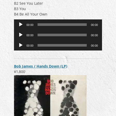
B2 See You Later
B3 You
B4 Be All Your Own
音
00:00
00:00
声
音
プ
00:00
00:00
声
レ
音
プ
ー
00:00
00:00
声
レ
ヤ
プ
ー
ー
レ
ヤ
ー
ー
Bob James / Hands Down (LP)
ヤ
¥1,800
ー