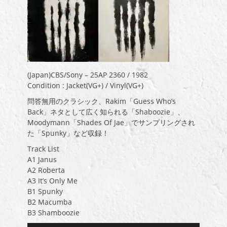
(Japan)CBS/Sony – 25AP 2360 / 1982
Condition : Jacket(VG+) / Vinyl(VG+)
問答無用のクラシック、Rakim「Guess Who’s
Back」ネタとして広く知られる「Shaboozie」、
Moodymann「Shades Of Jae」でサンプリングされ
た「Spunky」など収録！
Track List
A1 Janus
A2 Roberta
A3 It’s Only Me
B1 Spunky
B2 Macumba
B3 Shamboozie