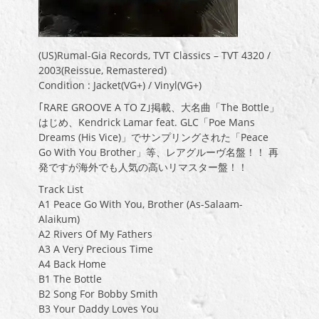
(US)Rumal-Gia Records, TVT Classics – TVT 4320 /
2003(Reissue, Remastered)
Condition : Jacket(VG+) / Vinyl(VG+)
｢RARE GROOVE A TO Z｣掲載、大名曲「The Bottle」
はじめ、Kendrick Lamar feat. GLC「Poe Mans
Dreams (His Vice)」でサンプリングされた「Peace
Go With You Brother」等、レアグルーヴ名盤！！ 再
発ですが海外でも人気の高いリマスター盤！！
Track List
A1 Peace Go With You, Brother (As-Salaam-
Alaikum)
A2 Rivers Of My Fathers
A3 A Very Precious Time
A4 Back Home
B1 The Bottle
B2 Song For Bobby Smith
B3 Your Daddy Loves You