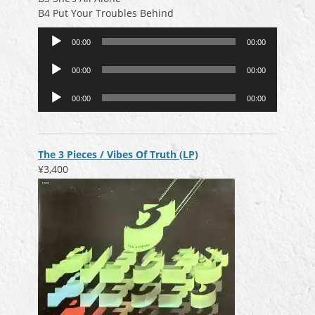
B4 Put Your Troubles Behind
音
00:00
00:00
声
音
プ
00:00
00:00
声
レ
音
プ
ー
00:00
00:00
声
レ
ヤ
プ
ー
ー
レ
ヤ
ー
ー
The 3 Pieces / Vibes Of Truth (LP)
ヤ
¥3,400
ー