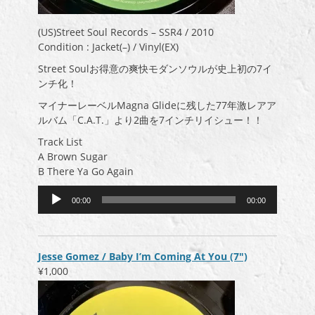
(US)Street Soul Records – SSR4 / 2010
Condition : Jacket(–) / Vinyl(EX)
Street Soulお得意の爽快モダンソウルが史上初の7イ
ンチ化！
マイナーレーベルMagna Glideに残した77年激レアア
ルバム「C.A.T.」より2曲を7インチリイシュー！！
Track List
A Brown Sugar
B There Ya Go Again
音
00:00
00:00
声
プ
レ
ー
Jesse Gomez / Baby I’m Coming At You (7″)
ヤ
¥1,000
ー