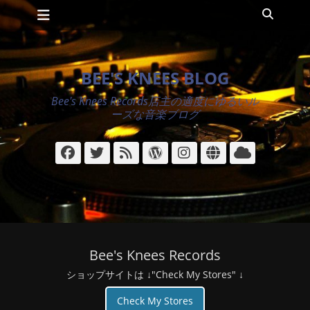
メインメニュー
コ
検
ン
索
テ
ン
ツ
BEE'S KNEES BLOG
へ
ス
Bee's Knees Records店主の適度にゆるいル
キ
ーズな音楽ブログ
ッ
プ
Facebook
Twitter
フ
WordPress
Instagram
サ
ク
ィ
イ
ラ
ー
ト
ウ
ド
ド
Bee's Knees Records
ショップサイトは ↓"Check My Stores" ↓
Check My Stores