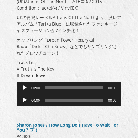
(UK)Athens Of The North – ATH026 / 2015
Condition : Jacket(–) / Vinyl(EX)
UKの再発レーベルAthens Of The Northより、激レア
アルバム「Tarika Blue」に収録されたファンキージ
ャズフュージョンが7インチ化！
カップリング「Dreamflower」はErykah
Badu「Didn’t Cha Know」などでもサンプリングさ
れたメロウチューン！
Track List
A Truth Is The Key
B Dreamflowe
音
00:00
00:00
声
音
プ
00:00
00:00
声
レ
プ
ー
レ
ヤ
ー
ー
Sharon Jones / How Long Do I Have To Wait For
ヤ
You ? (7″)
ー
¥4,300