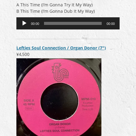
A This Time (I’m Gonna Try It My Way)
B This Time (I’m Gonna Dub It My Way)
音
00:00
00:00
声
プ
レ
ー
Lefties Soul Connection / Organ Donor (7″)
ヤ
¥4,500
ー