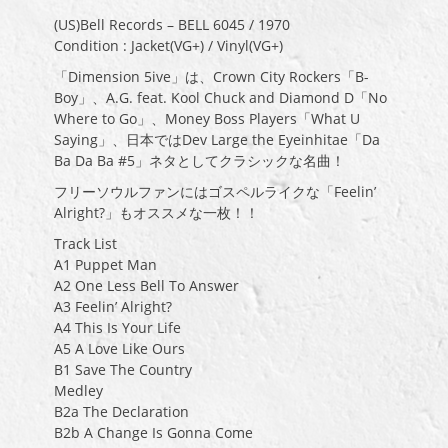
(US)Bell Records – BELL 6045 / 1970
Condition : Jacket(VG+) / Vinyl(VG+)
「Dimension 5ive」は、Crown City Rockers「B-
Boy」、A.G. feat. Kool Chuck and Diamond D「No
Where to Go」、Money Boss Players「What U
Saying」、日本ではDev Large the Eyeinhitae「Da
Ba Da Ba #5」ネタとしてクラシックな名曲！
フリーソウルファンにはゴスペルライクな「Feelin’
Alright?」もオススメな一枚！！
Track List
A1 Puppet Man
A2 One Less Bell To Answer
A3 Feelin’ Alright?
A4 This Is Your Life
A5 A Love Like Ours
B1 Save The Country
Medley
B2a The Declaration
B2b A Change Is Gonna Come