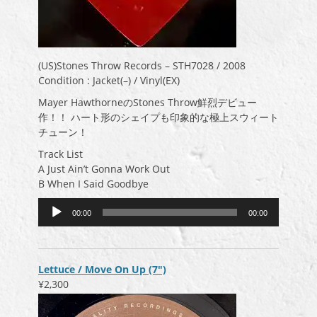
(US)Stones Throw Records – STH7028 / 2008
Condition : Jacket(–) / Vinyl(EX)
Mayer HawthorneのStones Throw鮮烈デビュー
作！！ ハート形のシェイプも印象的な極上スウィート
チューン！
Track List
A Just Ain’t Gonna Work Out
B When I Said Goodbye
音
00:00
00:00
声
プ
レ
ー
Lettuce / Move On Up (7″)
ヤ
¥2,300
ー