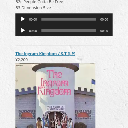
B2c People Gotta Be Free
B3 Dimension 5ive
音
00:00
00:00
声
音
プ
00:00
00:00
声
レ
プ
ー
レ
ヤ
ー
ー
The Ingram Kingdom / S.T (LP)
ヤ
¥2,200
ー