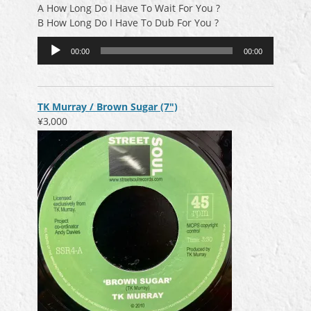
A How Long Do I Have To Wait For You ?
B How Long Do I Have To Dub For You ?
音
00:00
00:00
声
プ
レ
ー
TK Murray / Brown Sugar (7″)
ヤ
¥3,000
ー