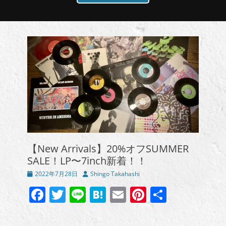
【New Arrivals】20%オフSUMMER
SALE！LP〜7inch新着！！
投
投
2022年7月28日
Shingo Takahashi
稿
稿
Facebook
Twitter
Line
Hatena
Email
Pinterest
共
日
者
有