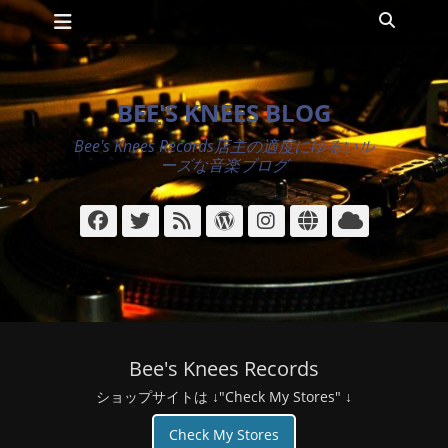
メインメニュー
コ
検
ン
索
テ
ン
ツ
BEE'S KNEES BLOG
へ
ス
Bee's Knees Records店主の適度にゆるいル
キ
ーズな音楽ブログ
ッ
プ
Facebook
Twitter
フ
WordPress
Instagram
サ
ク
ィ
イ
ラ
ー
ト
ウ
ド
ド
Bee's Knees Records
ショップサイトは ↓"Check My Stores" ↓
Check My Stores