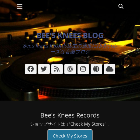
メインメニュー
コ
検
ン
索
テ
ン
ツ
BEE'S KNEES BLOG
へ
ス
Bee's Knees Records店主の適度にゆるいル
キ
ーズな音楽ブログ
ッ
プ
Facebook
Twitter
フ
WordPress
Instagram
サ
ク
ィ
イ
ラ
ー
ト
ウ
ド
ド
Bee's Knees Records
ショップサイトは ↓"Check My Stores" ↓
Check My Stores