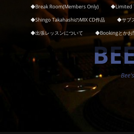
メインメニュー
コ
◆Break Room(Members Only)
◆Limited 7
ン
テ
◆Shingo TakahashiのMIX CD作品
◆サブス
ン
ツ
◆出張レッスンについて
◆Bookingと
へ
BEE
ス
キ
ッ
プ
Bee