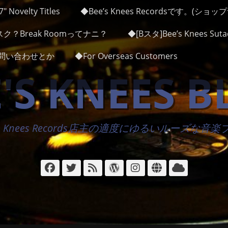
″ Novelty Titles
◆Bee’s Knees Recordsです。(ショ
ク？Break Roomってナニ？
◆[Bスタ]Bee’s Knees Sutad
かお問い合わせとか
◆For Overseas Customers
'S KNEES 
's Knees Records店主の適度にゆるいルーズな音
Facebook
Twitter
フ
WordPress
Instagram
サ
ク
ィ
イ
ラ
ー
ト
ウ
ド
ド